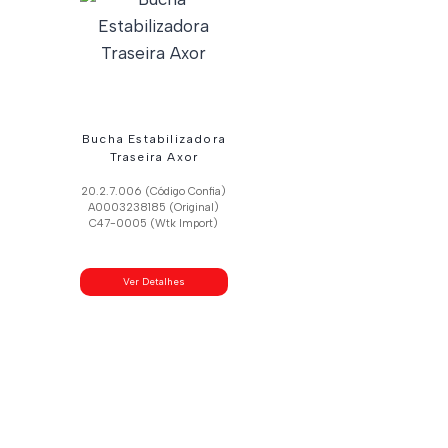
Bucha Estabilizadora
Traseira Axor
20.2.7.006 (Código Confia)
A0003238185 (Original)
C47-0005 (Wtk Import)
Ver Detalhes