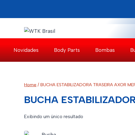
Pular
para
o
Conteúdo
Novidades
Body Parts
Bombas
B
Home
/
BUCHA ESTABILIZADORA TRASEIRA AXOR ME
BUCHA ESTABILIZADO
Exibindo um único resultado