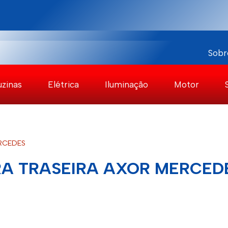
Sobr
uzinas
Elétrica
Iluminação
Motor
RCEDES
RA TRASEIRA AXOR MERCED