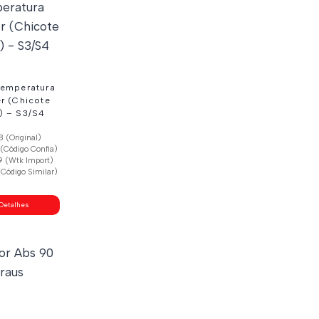
Temperatura
r (Chicote
) – S3/S4
 (Original)
(Código Confia)
 (Wtk Import)
Código Similar)
Detalhes