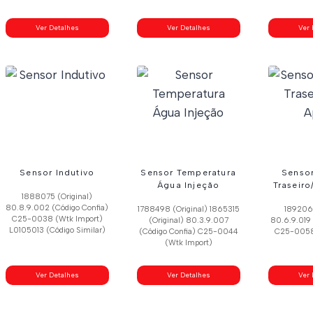
Ver Detalhes
Ver Detalhes
Ver 
Sensor Indutivo
Sensor Temperatura
Sensor
Água Injeção
Traseiro
1888075 (Original)
80.8.9.002 (Código Confia)
1788498 (Original) 1865315
1892068
C25-0038 (Wtk Import)
(Original) 80.3.9.007
80.6.9.019 
L0105013 (Código Similar)
(Código Confia) C25-0044
C25-0058
(Wtk Import)
Ver Detalhes
Ver Detalhes
Ver 