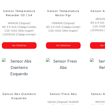
Sensor Temperatura
Sensor Temperatura
Sensor A
Retarder 113 / S4
Motor Pgr
1892053
80.6.9.001 
1491408 (Original)
1788498 (Original)
C25-0015
80.3.9.004 (Código Confia)
80.3.9.005 (Código Confia)
L0105066 (
C25-0012 (Wtk Import)
C25-0013 (Wtk Import)
L0105034 (Código Similar)
Ver Detalhes
Ver Detalhes
Ver 
Sensor Abs Dianteiro
Sensor Freio Abs
Sensor A
Esquerdo
121634 (Original) 1428451
1892050