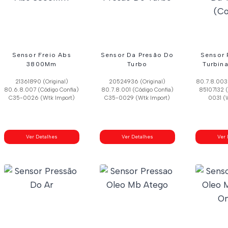
Sensor Freio Abs
Sensor Da Presão Do
Sensor 
3800Mm
Turbo
Turbina
21361890 (Original)
20524936 (Original)
80.7.8.003 
80.6.8.007 (Código Confia)
80.7.8.001 (Código Confia)
85107132 (
C35-0026 (Wtk Import)
C35-0029 (Wtk Import)
0031 (
Ver Detalhes
Ver Detalhes
Ver 