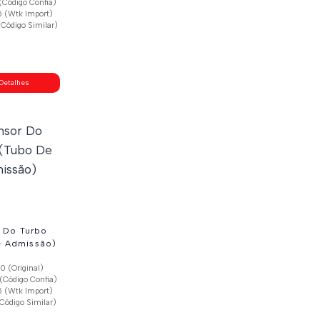
(Código Confia)
 (Wtk Import)
Código Similar)
Detalhes
 Do Turbo
e Admissão)
 (Original)
(Código Confia)
 (Wtk Import)
Código Similar)