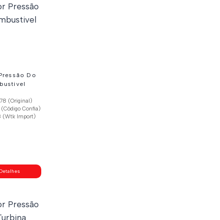
Pressão Do
ustivel
8 (Original)
(Código Confia)
 (Wtk Import)
Detalhes