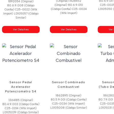
(Original) 1428452
80.6.9.011 
1892054 (Original)
(Original) 80.6.9.010
C25-0025
80.6.9.008 (Código
(Código Confia) C25-0024
L0105050 (
Confia) C25-0022 (Wtk
(Wtk Import)
Import) L0105057 (Código
Similar)
Ver Detalhes
Ver Detalhes
Ver 
Sensor Pedal
Sensor Combinado
Sensor
Acelerador
Combustivel
(Tubo D
Potenciometro S4
1862895 (Original)
1862800
80.5.9.001 (Código Confia)
80.7.9.001 
1364185 (Original)
C25-0034 (Wtk Import)
C25-0035
80.4.9.003 (Código Confia)
L0105008 (Código Similar)
L0105031 (
C25-0014 (Wtk Import)
L0105039 (Código Similar)