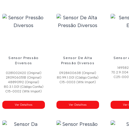
Sensor Pressão
Sensor De Alta
Sensor 
Diversos
Pressão Diversos
1495828
70.2.9.004 
0281002420 (Original)
0928400638 (Original)
C25-0001
2R0906051B (Original)
80.99.1.001 (Código Confia)
48890192 (Original)
C15-0003 (Wtk Import)
80.3.1.001 (Código Confia)
C15-0002 (Wtk Import)
Ver Detalhes
Ver Detalhes
Ver 