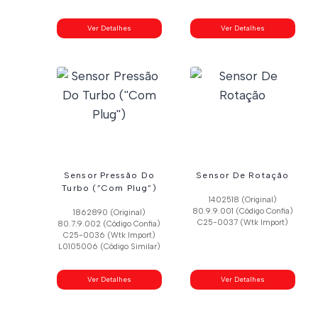
Ver Detalhes
Ver Detalhes
Sensor Pressão Do
Sensor De Rotação
Turbo (”Com Plug”)
1402518 (Original)
80.9.9.001 (Código Confia)
1862890 (Original)
C25-0037 (Wtk Import)
80.7.9.002 (Código Confia)
C25-0036 (Wtk Import)
L0105006 (Código Similar)
Ver Detalhes
Ver Detalhes