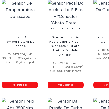
Sensor De
Sensor Pedal Do
Sensor 
Temperaratura De
Acelerador 5 Fios –
Comb
Escape
”Conector ‘Chato’
2048467
Preto – Modelo
80.5.8.002 
21412472 (Original)
Antigo”
C35-0018
80.3.8.003 (Código Confia)
C35-0010 (Wtk Import)
3985226 (Original)
80.4.8.002 (Código Confia)
C35-0013 (Wtk Import)
Ver Detalhes
Ver Detalhes
Ver 