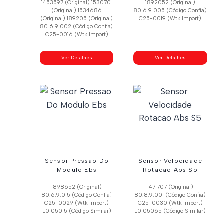
1453597 (Original) 1530701
1892052 (Original)
(Original) 1534686
80.6.9.005 (Código Confia)
(Original) 189205 (Original)
C25-0019 (Wtk Import)
80.6.9.002 (Código Confia)
C25-0016 (Wtk Import)
Ver Detalhes
Ver Detalhes
Sensor Pressao Do
Sensor Velocidade
Modulo Ebs
Rotacao Abs S5
1898652 (Original)
1471707 (Original)
80.6.9.015 (Código Confia)
80.8.9.001 (Código Confia)
C25-0029 (Wtk Import)
C25-0030 (Wtk Import)
L0105015 (Código Similar)
L0105065 (Código Similar)