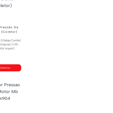
Pressão Da
 (Coletor)
(Código Confia)
Original) C35-
Wtk Import)
Detalhes