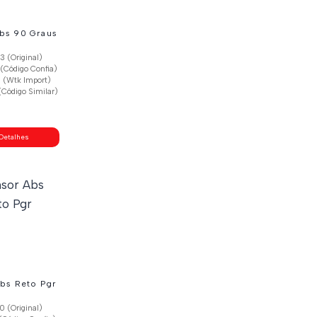
bs 90 Graus
 (Original)
(Código Confia)
 (Wtk Import)
Código Similar)
Detalhes
bs Reto Pgr
 (Original)