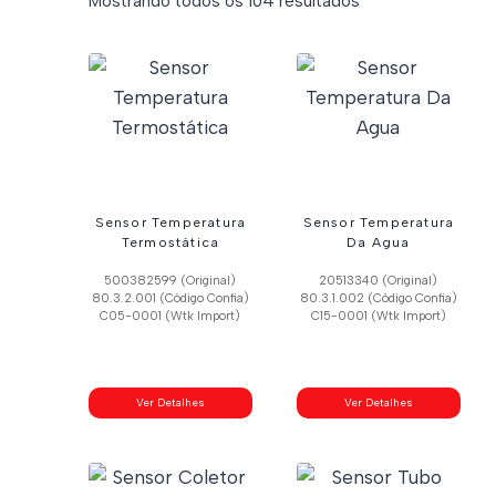
Mostrando todos os 104 resultados
por
mais
recente
Sensor Temperatura
Sensor Temperatura
Termostática
Da Agua
500382599 (Original)
20513340 (Original)
80.3.2.001 (Código Confia)
80.3.1.002 (Código Confia)
C05-0001 (Wtk Import)
C15-0001 (Wtk Import)
Ver Detalhes
Ver Detalhes