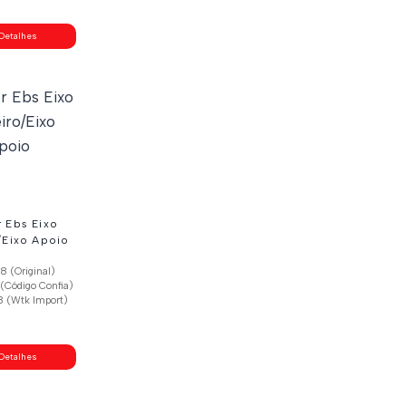
Detalhes
 Ebs Eixo
/Eixo Apoio
 (Original)
(Código Confia)
 (Wtk Import)
Detalhes