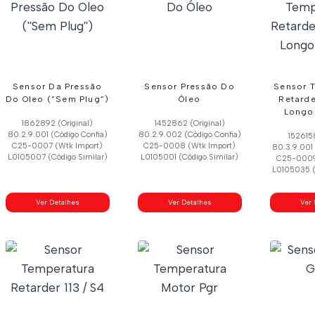
Sensor Da Pressão
Sensor Pressão Do
Sensor 
Do Oleo (”Sem Plug”)
Óleo
Retarde
Longo
1862892 (Original)
1452862 (Original)
80.2.9.001 (Código Confia)
80.2.9.002 (Código Confia)
1526158
C25-0007 (Wtk Import)
C25-0008 (Wtk Import)
80.3.9.001 
L0105007 (Código Similar)
L0105001 (Código Similar)
C25-0009
L0105035 (
Ver Detalhes
Ver Detalhes
Ver 