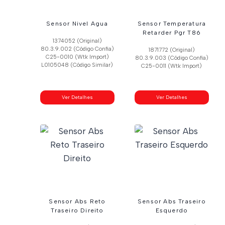
Sensor Nivel Agua
Sensor Temperatura
Retarder Pgr T86
1374052 (Original)
80.3.9.002 (Código Confia)
1871772 (Original)
C25-0010 (Wtk Import)
80.3.9.003 (Código Confia)
L0105048 (Código Similar)
C25-0011 (Wtk Import)
Ver Detalhes
Ver Detalhes
Sensor Abs Reto
Sensor Abs Traseiro
Traseiro Direito
Esquerdo