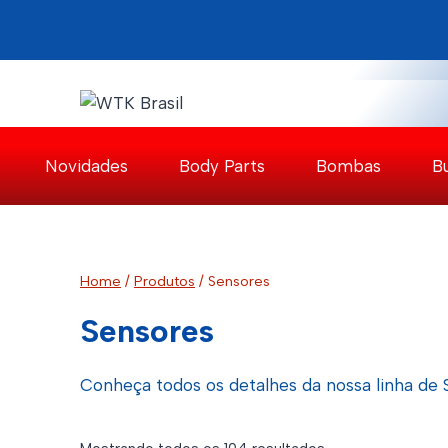
Pular
para
o
Conteúdo
Novidades
Body Parts
Bombas
B
Home
/
Produtos
/
Sensores
Sensores
Conheça todos os detalhes da nossa linha de
Classificado