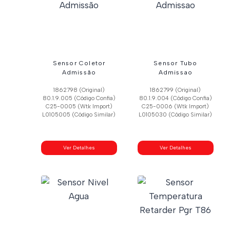
Sensor Coletor
Sensor Tubo
Admissão
Admissao
1862798 (Original)
1862799 (Original)
80.1.9.005 (Código Confia)
80.1.9.004 (Código Confia)
C25-0005 (Wtk Import)
C25-0006 (Wtk Import)
L0105005 (Código Similar)
L0105030 (Código Similar)
Ver Detalhes
Ver Detalhes