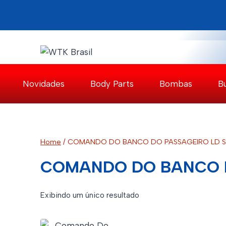
Pular
para
o
Conteúdo
Novidades
Body Parts
Bombas
B
Home
/
COMANDO DO BANCO DO PASSAGEIRO LD S
COMANDO DO BANCO D
Exibindo um único resultado