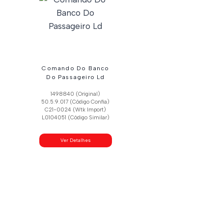
Comando Do Banco
Do Passageiro Ld
1498840 (Original)
50.5.9.017 (Código Confia)
C21-0024 (Wtk Import)
L0104051 (Código Similar)
Ver Detalhes