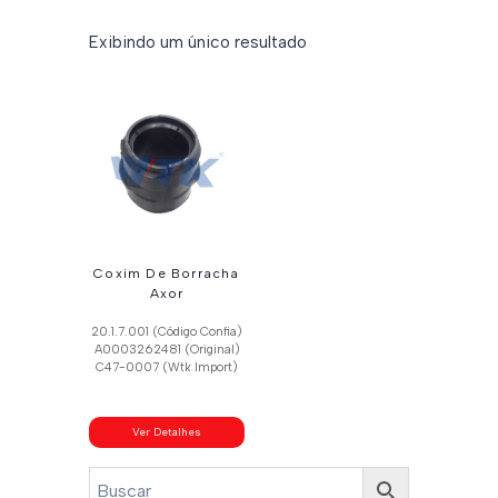
Exibindo um único resultado
Coxim De Borracha
Axor
20.1.7.001 (Código Confia)
A0003262481 (Original)
C47-0007 (Wtk Import)
Ver Detalhes