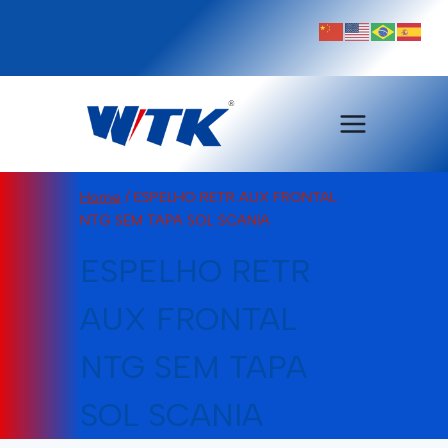
Pular
para
o
Conteúdo
Home
/
ESPELHO RETR AUX FRONTAL
NTG SEM TAPA SOL SCANIA
ESPELHO RETR
AUX FRONTAL
NTG SEM TAPA
SOL SCANIA