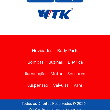
Novidades
Body Parts
Bombas
Buzinas
Elétrica
Iluminação
Motor
Sensores
Suspensão
Válvulas
Vans
Todos os Direitos Reservados © 2026 -
WTK - Tecnologia na Estrada -