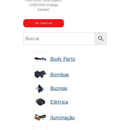
C46-0015 (Wtk Import)
L0307093 (Código
Similar)
Ver Detalhes
Body Parts
Bombas
Buzinas
Elétrica
Iluminação