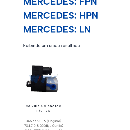
MERCEDES: FPN
MERCEDES: HPN
MERCEDES: LN
Exibindo um único resultado
Valvula Solenoide
3/2 12V
3459977336 (Original)
70.1.7.018 (Código Confia)