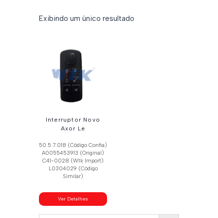
Exibindo um único resultado
Interruptor Novo
Axor Le
50.5.7.018 (Código Confia)
A0055453913 (Original)
C41-0028 (Wtk Import)
L0304029 (Código
Similar)
Ver Detalhes