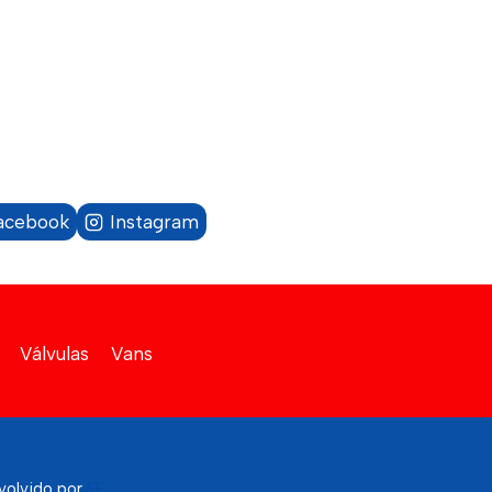
acebook
Instagram
Válvulas
Vans
volvido por
FF