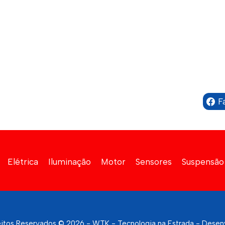
F
Elétrica
Iluminação
Motor
Sensores
Suspensão
eitos Reservados © 2026 - WTK - Tecnologia na Estrada - Desen