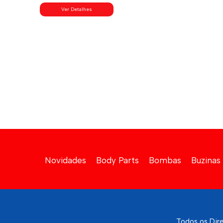
Ver Detalhes
Novidades
Body Parts
Bombas
Buzinas
Todos os Dir