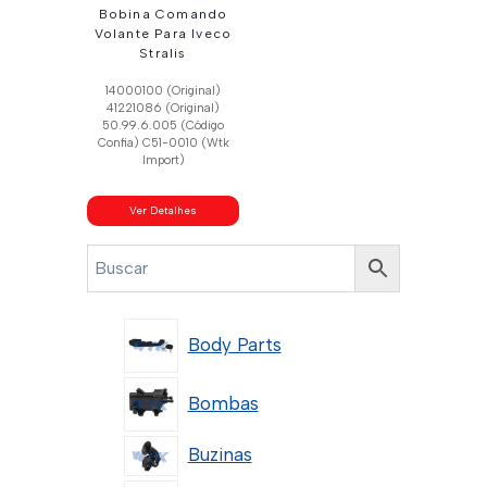
Bobina Comando
Volante Para Iveco
Stralis
14000100 (Original)
41221086 (Original)
50.99.6.005 (Código
Confia) C51-0010 (Wtk
Import)
Ver Detalhes
Body Parts
Bombas
Buzinas