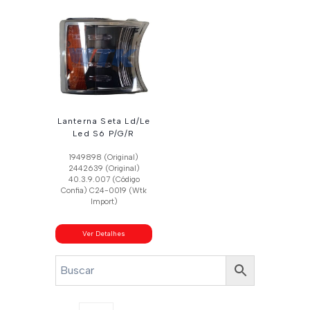
Lanterna Seta Ld/Le
Led S6 P/G/R
1949898 (Original)
2442639 (Original)
40.3.9.007 (Código
Confia) C24-0019 (Wtk
Import)
Ver Detalhes