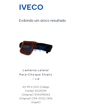
IVECO
Exibindo um único resultado
Lanterna Lateral
Para-Choque Stralis
– Ld
40.99.6.002 (Código
Confia) 41221039
(Original) 504098243
(Original) C54-0022 (Wtk
Import)