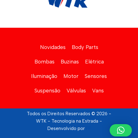
Novidades
Body Parts
Bombas
Buzinas
Elétrica
Iluminação
Motor
Sensores
Suspensão
Válvulas
Vans
Todos os Direitos Reservados © 2026 -
WTK - Tecnologia na Estrada -
Desenvolvido por
FF