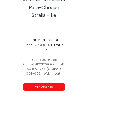
Lanterna Lateral
Para-Choque Stralis
– Le
40.99.6.001 (Código
Confia) 41221029 (Original)
504098245 (Original)
C54-0021 (Wtk Import)
Ver Detalhes