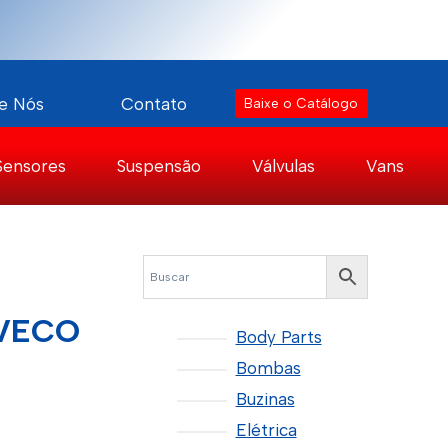
e Nós
Contato
Baixe o Catálogo
Sensores
Suspensão
Válvulas
Vans
IVECO
Body Parts
Bombas
Buzinas
Elétrica