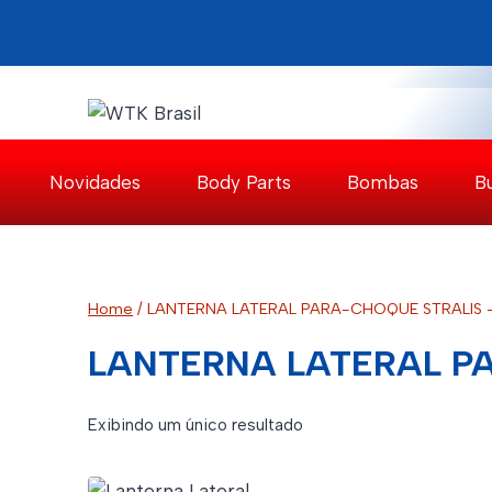
Pular
para
o
Conteúdo
Novidades
Body Parts
Bombas
B
Home
/
LANTERNA LATERAL PARA-CHOQUE STRALIS -
LANTERNA LATERAL PA
Exibindo um único resultado