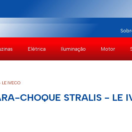
Sobr
uzinas
Elétrica
Iluminação
Motor
 LE IVECO
RA-CHOQUE STRALIS - LE 