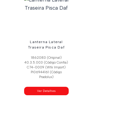
Lanterna Lateral
Traseira Pisca Daf
1862083 (Original)
40.3.5.003 (Código Confia)
C74-0009 (Wtk Import)
Pl06944161 (Código
Pradolux)
Ver Detalhes