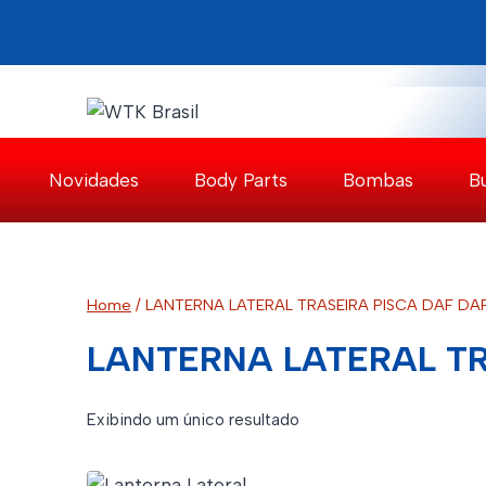
Pular
para
o
Conteúdo
Novidades
Body Parts
Bombas
B
Home
/
LANTERNA LATERAL TRASEIRA PISCA DAF DA
LANTERNA LATERAL TR
Exibindo um único resultado