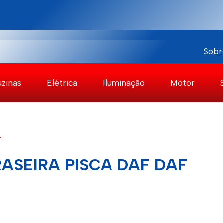
Sobr
uzinas
Elétrica
Iluminação
Motor
F
ASEIRA PISCA DAF DAF