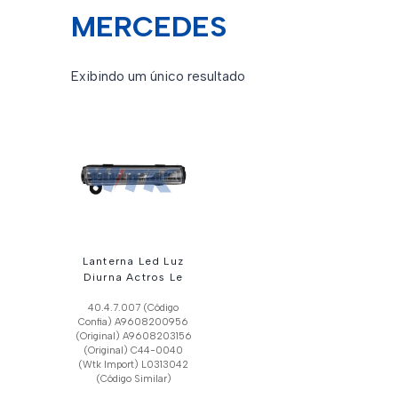
MERCEDES
Exibindo um único resultado
Lanterna Led Luz
Diurna Actros Le
40.4.7.007 (Código
Confia) A9608200956
(Original) A9608203156
(Original) C44-0040
(Wtk Import) L0313042
(Código Similar)