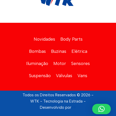
Novidades
Body Parts
Bombas
Buzinas
Elétrica
Iluminação
Motor
Sensores
Suspensão
Válvulas
Vans
Todos os Direitos Reservados © 2026 -
WTK - Tecnologia na Estrada -
Desenvolvido por
FF