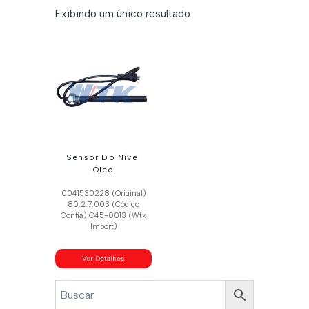
Exibindo um único resultado
Sensor Do Nível
Óleo
0041530228 (Original)
80.2.7.003 (Código
Confia) C45-0013 (Wtk
Import)
Ver Detalhes