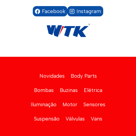
Facebook
Instagram
Novidades
Body Parts
Bombas
Buzinas
Elétrica
Iluminação
Motor
Sensores
Suspensão
Válvulas
Vans