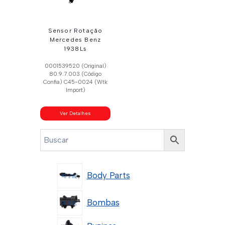
Sensor Rotação
Mercedes Benz
1938Ls
0001539520 (Original)
80.9.7.003 (Código
Confia) C45-0024 (Wtk
Import)
Ver Detalhes
Body Parts
Bombas