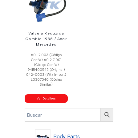
Valvula Reduzida
Cambio 1938 / Axor
Mercedes
60.1.7.003 (Código
Confia) 60.2.7.001
(Código Confia)
9415400545 (Original)
C42-0003 (Wtk Import)
L0307040 (Código
Similar)
Ver Detalhes
Body Parts