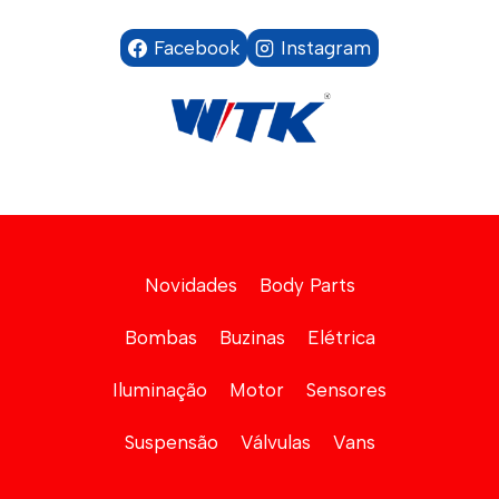
Facebook
Instagram
Novidades
Body Parts
Bombas
Buzinas
Elétrica
Iluminação
Motor
Sensores
Suspensão
Válvulas
Vans