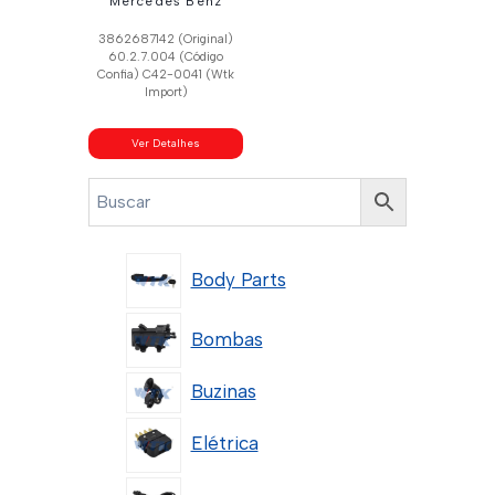
Mercedes Benz
3862687142 (Original)
60.2.7.004 (Código
Confia) C42-0041 (Wtk
Import)
Ver Detalhes
Body Parts
Bombas
Buzinas
Elétrica