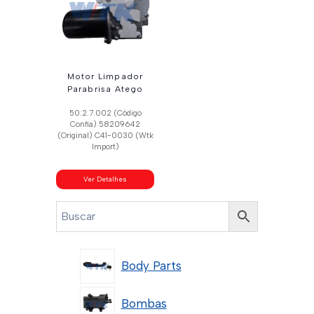
Motor Limpador
Parabrisa Atego
50.2.7.002 (Código
Confia) 58209642
(Original) C41-0030 (Wtk
Import)
Ver Detalhes
Body Parts
Bombas