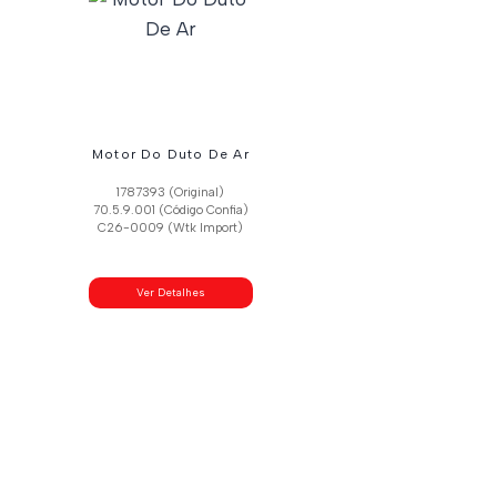
Motor Do Duto De Ar
1787393 (Original)
70.5.9.001 (Código Confia)
C26-0009 (Wtk Import)
Ver Detalhes