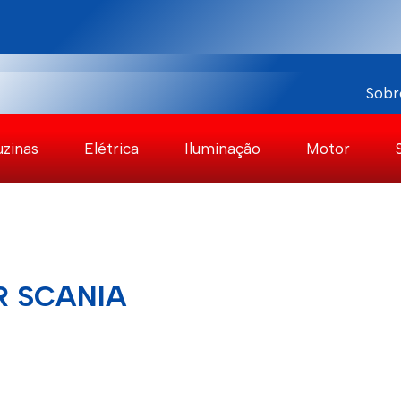
Sobr
uzinas
Elétrica
Iluminação
Motor
R SCANIA