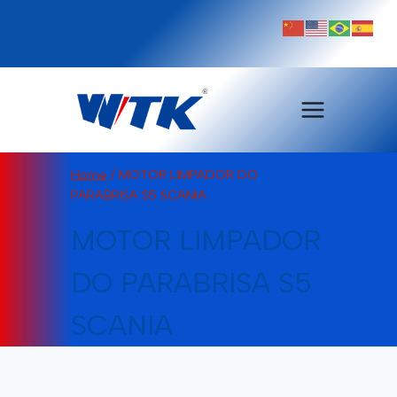
Pular
para
o
Conteúdo
Home
/
MOTOR LIMPADOR DO
PARABRISA S5 SCANIA
MOTOR LIMPADOR
DO PARABRISA S5
SCANIA