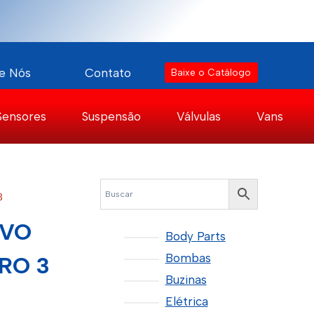
e Nós
Contato
Baixe o Catálogo
Sensores
Suspensão
Válvulas
Vans
3
OVO
Body Parts
Bombas
RO 3
Buzinas
Elétrica