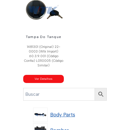
Tampa Do Tanque
1481301 (Original) 22-
0003 (Wtk Import)
60.3.9.001 (Código
Confia) L0110005 (Código
Similar)
Ver Detalhes
Body Parts