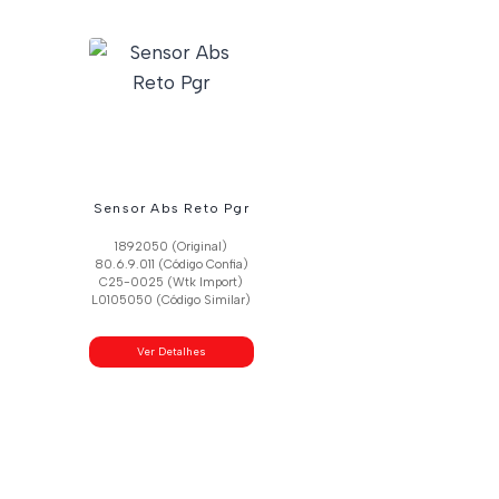
Sensor Abs Reto Pgr
1892050 (Original)
80.6.9.011 (Código Confia)
C25-0025 (Wtk Import)
L0105050 (Código Similar)
Ver Detalhes