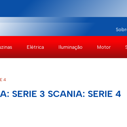
Sobr
uzinas
Elétrica
Iluminação
Motor
E 4
: SERIE 3 SCANIA: SERIE 4