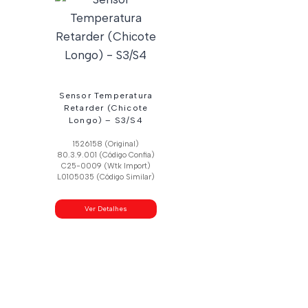
Sensor Temperatura
Retarder (Chicote
Longo) – S3/S4
1526158 (Original)
80.3.9.001 (Código Confia)
C25-0009 (Wtk Import)
L0105035 (Código Similar)
Ver Detalhes