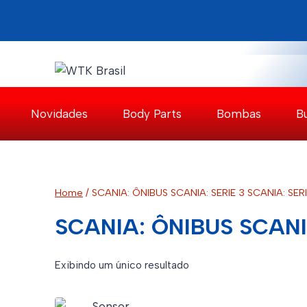
Pular
para
o
Conteúdo
Novidades
Body Parts
Bombas
B
Home
/
SCANIA: ÔNIBUS SCANIA: SERIE 3 SCANIA: SERI
SCANIA: ÔNIBUS SCANIA
Exibindo um único resultado