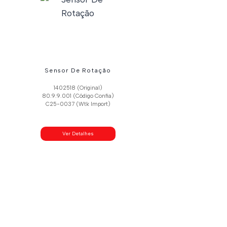
Sensor De Rotação
1402518 (Original)
80.9.9.001 (Código Confia)
C25-0037 (Wtk Import)
Ver Detalhes