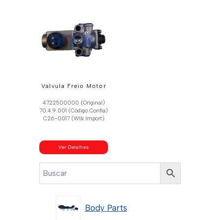
Valvula Freio Motor
4722500000 (Original)
70.4.9.001 (Código Confia)
C26-0017 (Wtk Import)
Ver Detalhes
Body Parts