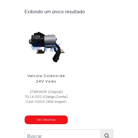
Exibindo um único resultado
Valvula Solenoide
24V Volks
2Tb901015 (Original)
70.1.4.002 (Código Confia)
C66-0003 (Wtk Import)
Ver Detalhes