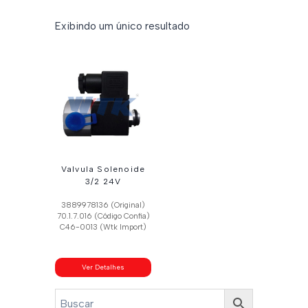
Exibindo um único resultado
Valvula Solenoide
3/2 24V
3889978136 (Original)
70.1.7.016 (Código Confia)
C46-0013 (Wtk Import)
Ver Detalhes