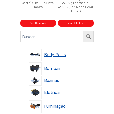
Confia) C42-0053 (Wtk
Confia) 9585530101
Import)
(Original) C42-0052 (Wtk
Import)
Ver Detalhes
Ver Detalhes
Body Parts
Bombas
Buzinas
Elétrica
Iluminação