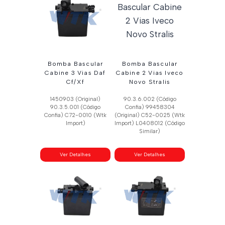
recente
Bomba Bascular
Bomba Bascular
Cabine 3 Vias Daf
Cabine 2 Vias Iveco
Cf/Xf
Novo Stralis
1450903 (Original)
90.3.6.002 (Código
90.3.5.001 (Código
Confia) 99458304
Confia) C72-0010 (Wtk
(Original) C52-0025 (Wtk
Import)
Import) L0408012 (Código
Similar)
Ver Detalhes
Ver Detalhes