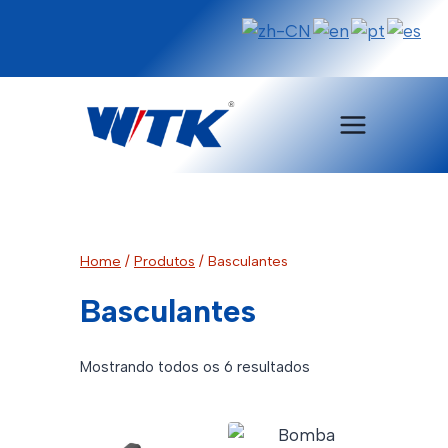
Pular
para
o
Conteúdo
Home
/
Produtos
/
Basculantes
Basculantes
Classificado
Mostrando todos os 6 resultados
por
mais