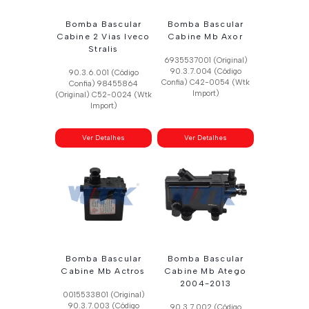
Bomba Bascular
Bomba Bascular
Cabine 2 Vias Iveco
Cabine Mb Axor
Stralis
6935537001 (Original)
90.3.7.004 (Código
90.3.6.001 (Código
Confia) C42-0054 (Wtk
Confia) 98455864
Import)
(Original) C52-0024 (Wtk
Import)
Ver Detalhes
Ver Detalhes
Bomba Bascular
Bomba Bascular
Cabine Mb Actros
Cabine Mb Atego
2004-2013
0015533801 (Original)
90.3.7.003 (Código
90.3.7.002 (Código