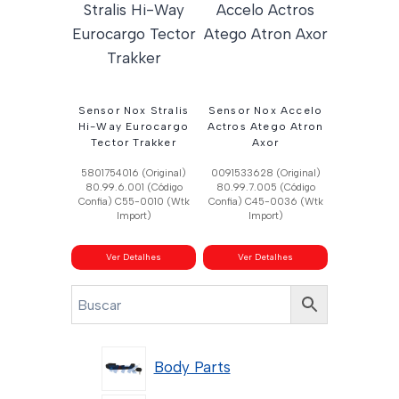
Sensor Nox Stralis
Sensor Nox Accelo
Hi-Way Eurocargo
Actros Atego Atron
Tector Trakker
Axor
5801754016 (Original)
0091533628 (Original)
80.99.6.001 (Código
80.99.7.005 (Código
Confia) C55-0010 (Wtk
Confia) C45-0036 (Wtk
Import)
Import)
Ver Detalhes
Ver Detalhes
Body Parts