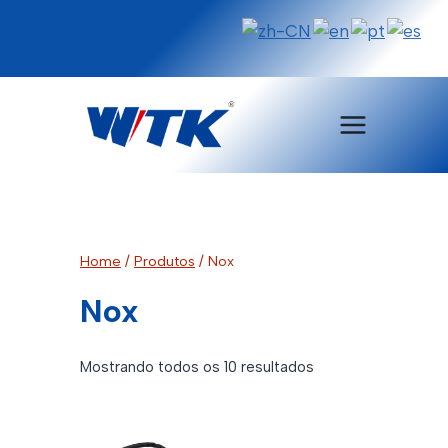
Pular
para
o
Conteúdo
Home
/
Produtos
/
Nox
Nox
Classificado
Mostrando todos os 10 resultados
por
mais