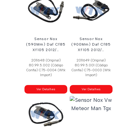
recente
Sensor Nox
Sensor Nox
(590Mm) Daf Cf85
(900Mm) Daf Cf85
Xf105 2012/…
Xf105 2012/…
2011648 (Original)
2011649 (Original)
80.99.5.002 (Código
80.99.5.001 (Código
Confia) C75-0004 (Wtk
Confia) C75-0003 (Wtk
Import)
Import)
Ver Detalhes
Ver Detalhes