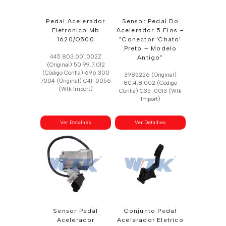
Pedal Acelerador
Sensor Pedal Do
Eletronico Mb
Acelerador 5 Fios –
1620/O500
”Conector ‘Chato’
Preto – Modelo
445.803.001.002Z
Antigo”
(Original) 50.99.7.012
(Código Confia) 696 300
3985226 (Original)
7004 (Original) C41-0056
80.4.8.002 (Código
(Wtk Import)
Confia) C35-0013 (Wtk
Import)
Ver Detalhes
Ver Detalhes
Sensor Pedal
Conjunto Pedal
Acelerador
Acelerador Eletrico