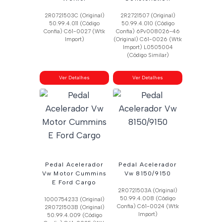
2R0721503C (Original)
2R2721507 (Original)
50.99.4.011 (Código
50.99.4.010 (Código
Confia) C61-0027 (Wtk
Confia) 6Pv008026-46
Import)
(Original) C61-0026 (Wtk
Import) L0505004
(Código Similar)
Ver Detalhes
Ver Detalhes
Pedal Acelerador
Pedal Acelerador
Vw Motor Cummins
Vw 8150/9150
E Ford Cargo
2R0721503A (Original)
50.99.4.008 (Código
1000754233 (Original)
Confia) C61-0024 (Wtk
2R0721503B (Original)
Import)
50.99.4.009 (Código