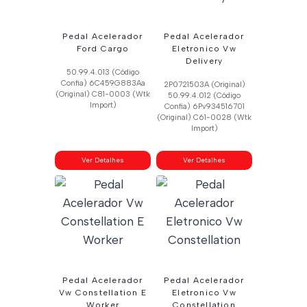
Pedal Acelerador
Pedal Acelerador
Ford Cargo
Eletronico Vw
Delivery
50.99.4.013 (Código
Confia) 6C459G883Aa
2P0721503A (Original)
(Original) C81-0003 (Wtk
50.99.4.012 (Código
Import)
Confia) 6Pv934516701
(Original) C61-0028 (Wtk
Import)
Ver Detalhes
Ver Detalhes
Pedal Acelerador
Pedal Acelerador
Vw Constellation E
Eletronico Vw
Worker
Constellation