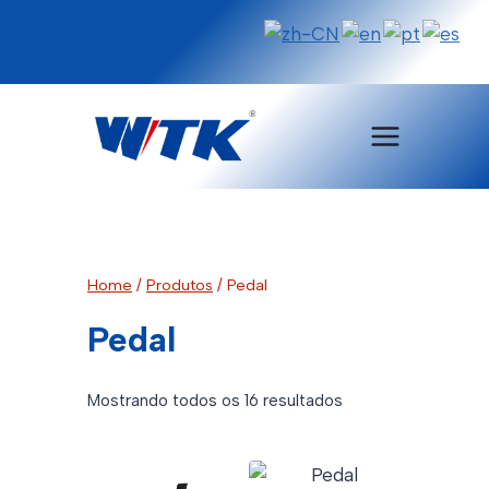
Pular
para
o
Conteúdo
Home
/
Produtos
/
Pedal
Pedal
Classificado
Mostrando todos os 16 resultados
por
mais