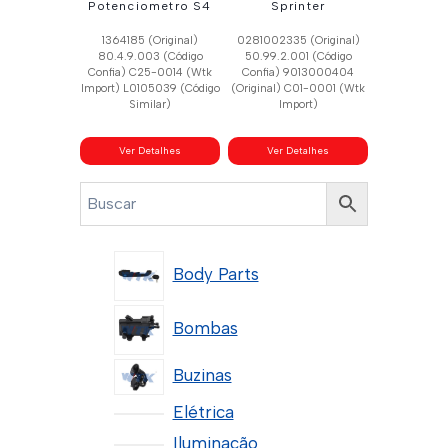
Potenciometro S4
Sprinter
1364185 (Original)
0281002335 (Original)
80.4.9.003 (Código
50.99.2.001 (Código
Confia) C25-0014 (Wtk
Confia) 9013000404
Import) L0105039 (Código
(Original) C01-0001 (Wtk
Similar)
Import)
Ver Detalhes
Ver Detalhes
Body Parts
Bombas
Buzinas
Elétrica
Iluminação