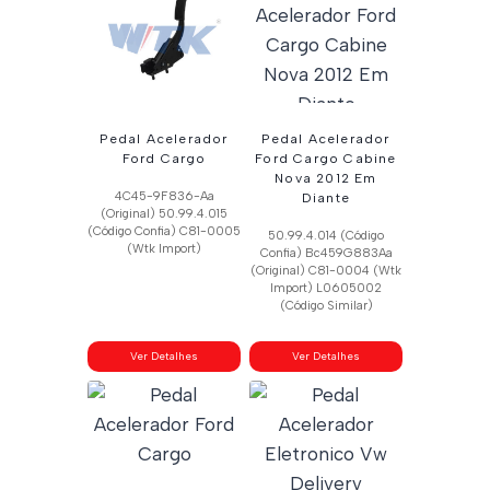
recente
Pedal Acelerador
Pedal Acelerador
Ford Cargo
Ford Cargo Cabine
Nova 2012 Em
4C45-9F836-Aa
Diante
(Original) 50.99.4.015
(Código Confia) C81-0005
50.99.4.014 (Código
(Wtk Import)
Confia) Bc459G883Aa
(Original) C81-0004 (Wtk
Import) L0605002
(Código Similar)
Ver Detalhes
Ver Detalhes