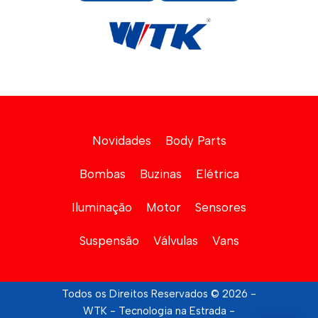
Novidades
Body Parts
Bombas
Buzinas
Elétrica
Iluminação
Motor
Sensores
Suspensão
Válvulas
Vans
Todos os Direitos Reservados © 2026 -
WTK - Tecnologia na Estrada -