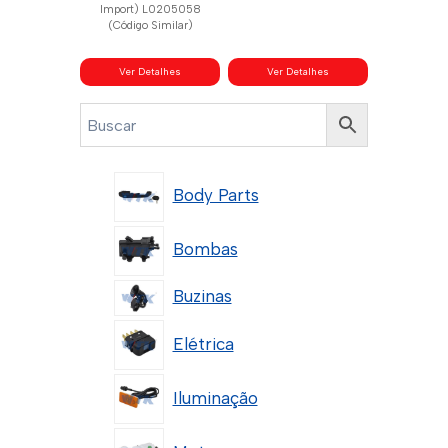
Import) L0205058
(Código Similar)
Ver Detalhes
Ver Detalhes
Body Parts
Bombas
Buzinas
Elétrica
Iluminação