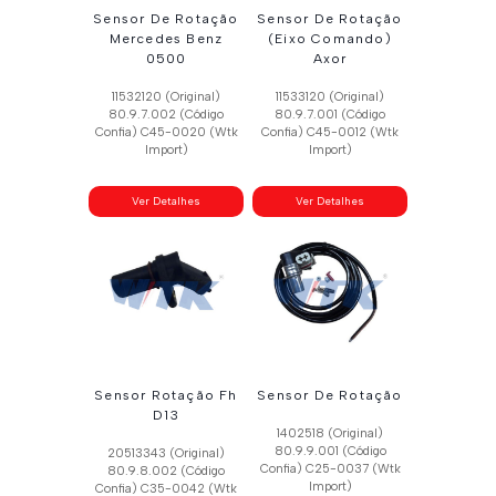
Sensor De Rotação
Sensor De Rotação
Mercedes Benz
(Eixo Comando)
0500
Axor
11532120 (Original)
11533120 (Original)
80.9.7.002 (Código
80.9.7.001 (Código
Confia) C45-0020 (Wtk
Confia) C45-0012 (Wtk
Import)
Import)
Ver Detalhes
Ver Detalhes
Sensor Rotação Fh
Sensor De Rotação
D13
1402518 (Original)
80.9.9.001 (Código
20513343 (Original)
Confia) C25-0037 (Wtk
80.9.8.002 (Código
Import)
Confia) C35-0042 (Wtk