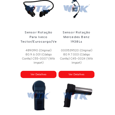
recente
Sensor Rotação
Sensor Rotação
Para Iveco
Mercedes Benz
Tector/Eurocargo/Vertis
1938Ls
4890190 (Original)
0001539520 (Original)
80.9.6.001 (Código
80.9.7.003 (Código
Confia) C55-0007 (Wtk
Confia) C45-0024 (Wtk
Import)
Import)
Ver Detalhes
Ver Detalhes