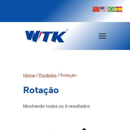
Pular
para
o
Conteúdo
Home
/
Produtos
/
Rotação
Rotação
Classificado
Mostrando todos os 6 resultados
por
mais