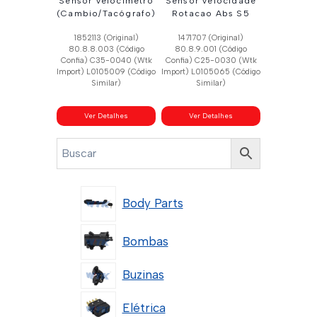
Sensor Velocimetro
Sensor Velocidade
(Cambio/Tacógrafo)
Rotacao Abs S5
1852113 (Original)
1471707 (Original)
80.8.8.003 (Código
80.8.9.001 (Código
Confia) C35-0040 (Wtk
Confia) C25-0030 (Wtk
Import) L0105009 (Código
Import) L0105065 (Código
Similar)
Similar)
Ver Detalhes
Ver Detalhes
Body Parts
Bombas
Buzinas
Elétrica