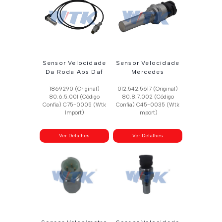
recente
Sensor Velocidade
Sensor Velocidade
Da Roda Abs Daf
Mercedes
1869290 (Original)
012.542.5617 (Original)
80.6.5.001 (Código
80.8.7.002 (Código
Confia) C75-0005 (Wtk
Confia) C45-0035 (Wtk
Import)
Import)
Ver Detalhes
Ver Detalhes