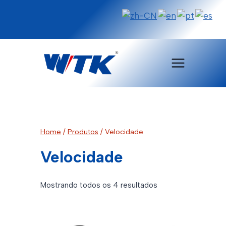
Pular
para
o
Conteúdo
Home
/
Produtos
/
Velocidade
Velocidade
Classificado
Mostrando todos os 4 resultados
por
mais