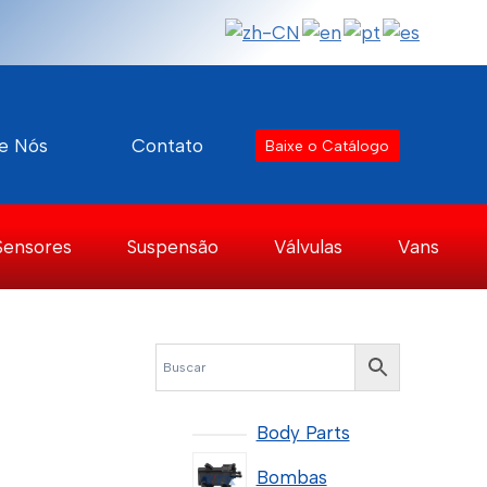
e Nós
Contato
Baixe o Catálogo
Sensores
Suspensão
Válvulas
Vans
Body Parts
Bombas