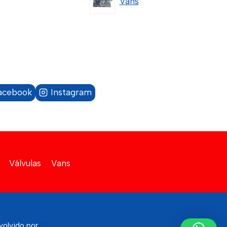
Vans
acebook
Instagram
Válvulas
Vans
volvido por
FF