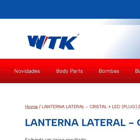
Pular
para
o
Conteúdo
Novidades
Body Parts
Bombas
B
Home
/
LANTERNA LATERAL - CRISTAL + LED (PLUG)
LANTERNA LATERAL - C
Exibindo um único resultado