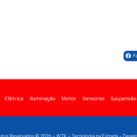
F
Elétrica
Iluminação
Motor
Sensores
Suspensão
eitos Reservados © 2026 - WTK - Tecnologia na Estrada - Desen