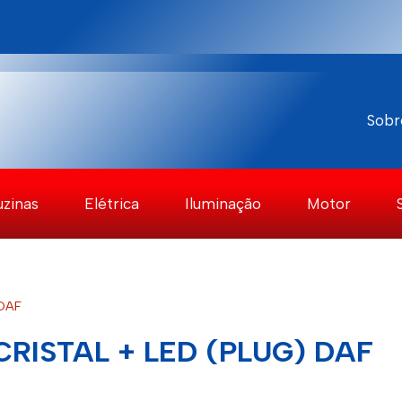
Sobr
uzinas
Elétrica
Iluminação
Motor
 DAF
RISTAL + LED (PLUG) DAF