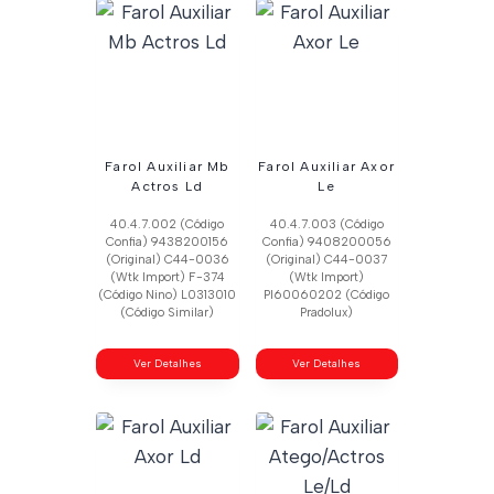
Farol Auxiliar Mb
Farol Auxiliar Axor
Actros Ld
Le
40.4.7.002 (Código
40.4.7.003 (Código
Confia) 9438200156
Confia) 9408200056
(Original) C44-0036
(Original) C44-0037
(Wtk Import) F-374
(Wtk Import)
(Código Nino) L0313010
Pl60060202 (Código
(Código Similar)
Pradolux)
Ver Detalhes
Ver Detalhes