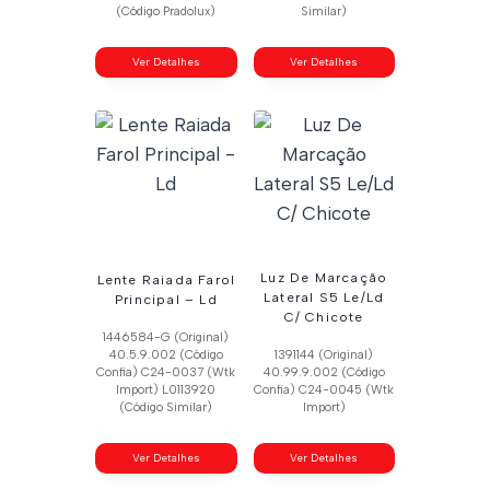
(Código Pradolux)
Similar)
Ver Detalhes
Ver Detalhes
Luz De Marcação
Lente Raiada Farol
Lateral S5 Le/Ld
Principal – Ld
C/ Chicote
1446584-G (Original)
40.5.9.002 (Código
1391144 (Original)
Confia) C24-0037 (Wtk
40.99.9.002 (Código
Import) L0113920
Confia) C24-0045 (Wtk
(Código Similar)
Import)
Ver Detalhes
Ver Detalhes