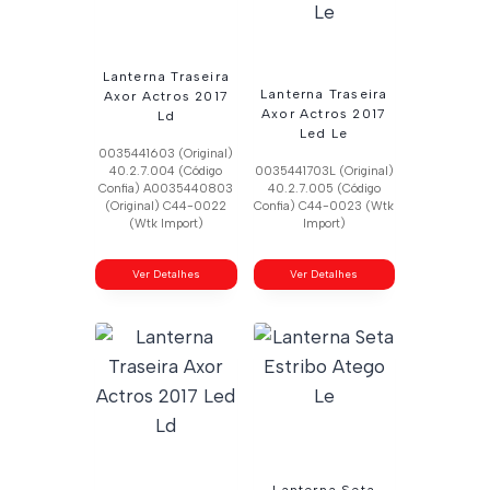
Lanterna Traseira
Lanterna Traseira
Axor Actros 2017
Axor Actros 2017
Ld
Led Le
0035441603 (Original)
40.2.7.004 (Código
0035441703L (Original)
Confia) A0035440803
40.2.7.005 (Código
(Original) C44-0022
Confia) C44-0023 (Wtk
(Wtk Import)
Import)
Ver Detalhes
Ver Detalhes
Lanterna Seta