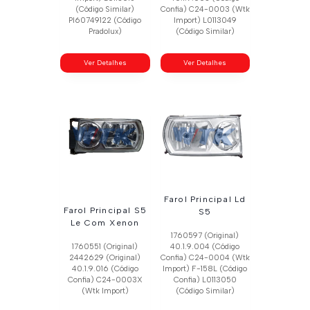
(Código Similar)
Confia) C24-0003 (Wtk
Pl60749122 (Código
Import) L0113049
Pradolux)
(Código Similar)
Ver Detalhes
Ver Detalhes
Farol Principal Ld
Farol Principal S5
S5
Le Com Xenon
1760597 (Original)
1760551 (Original)
40.1.9.004 (Código
2442629 (Original)
Confia) C24-0004 (Wtk
40.1.9.016 (Código
Import) F-158L (Código
Confia) C24-0003X
Confia) L0113050
(Wtk Import)
(Código Similar)