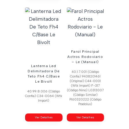
Farol Principal
Actros Rodoviario
– Le (Manual)
Lanterna Led
Delimitadora De
40.1.7.001 (Código
Teto Fh4 C/Base
Confia) 9438201461
(Original) C44-0001
Le Bivolt
(Wtk Import) F-317
(Código Nino) L0313007
40.99.8.006 (Código
(Código Similar)
Confia) C34-0064 (Wtk
Pl60320222 (Código
Import)
Pradolux)
Ver Detalhes
Ver Detalhes