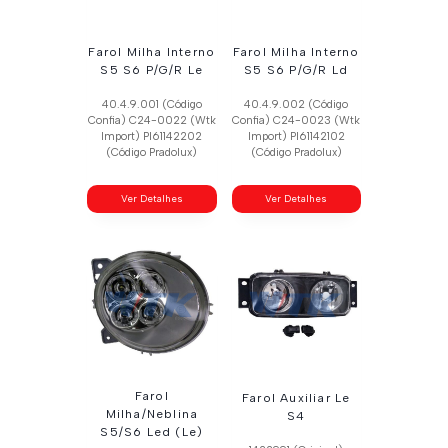
Farol Milha Interno
Farol Milha Interno
S5 S6 P/G/R Le
S5 S6 P/G/R Ld
40.4.9.001 (Código
40.4.9.002 (Código
Confia) C24-0022 (Wtk
Confia) C24-0023 (Wtk
Import) Pl61142202
Import) Pl61142102
(Código Pradolux)
(Código Pradolux)
Ver Detalhes
Ver Detalhes
Farol
Farol Auxiliar Le
Milha/Neblina
S4
S5/S6 Led (Le)