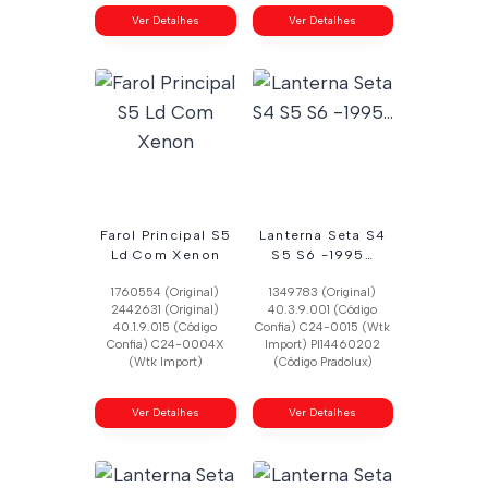
Ver Detalhes
Ver Detalhes
Farol Principal S5
Lanterna Seta S4
Ld Com Xenon
S5 S6 -1995…
1760554 (Original)
1349783 (Original)
2442631 (Original)
40.3.9.001 (Código
40.1.9.015 (Código
Confia) C24-0015 (Wtk
Confia) C24-0004X
Import) Pl14460202
(Wtk Import)
(Código Pradolux)
Ver Detalhes
Ver Detalhes