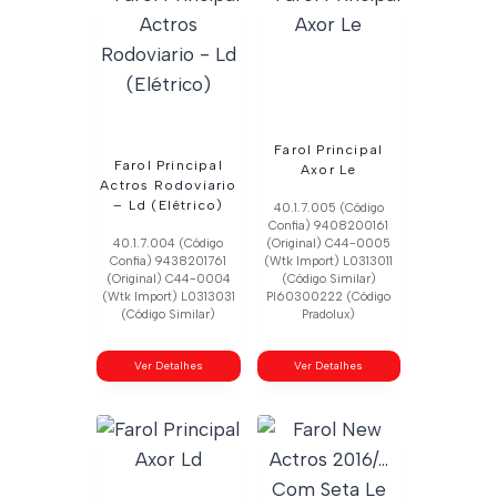
Farol Principal
Farol Principal
Axor Le
Actros Rodoviario
– Ld (Elétrico)
40.1.7.005 (Código
Confia) 9408200161
40.1.7.004 (Código
(Original) C44-0005
Confia) 9438201761
(Wtk Import) L0313011
(Original) C44-0004
(Código Similar)
(Wtk Import) L0313031
Pl60300222 (Código
(Código Similar)
Pradolux)
Ver Detalhes
Ver Detalhes