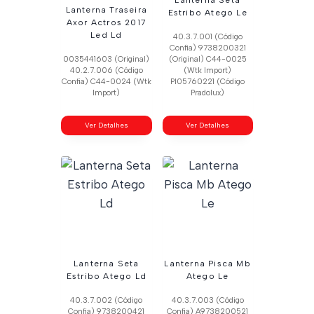
Lanterna Traseira
Estribo Atego Le
Axor Actros 2017
Led Ld
40.3.7.001 (Código
Confia) 9738200321
0035441603 (Original)
(Original) C44-0025
40.2.7.006 (Código
(Wtk Import)
Confia) C44-0024 (Wtk
Pl05760221 (Código
Import)
Pradolux)
Ver Detalhes
Ver Detalhes
Lanterna Seta
Lanterna Pisca Mb
Estribo Atego Ld
Atego Le
40.3.7.002 (Código
40.3.7.003 (Código
Confia) 9738200421
Confia) A9738200521