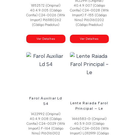
1422991 (Original)
1852572 (Original)
40.4.9.007 (Código
40.4.9.005 (Código
Confia) C24-0028 (Wtk
Confia) C24-0026 (Wtk
Import) F-155 (Código
Import) Pl61180262
Nino) Pl60160202
(Código Pradolux)
(Código Pradolux)
Ver Detalhes
Ver Detalhes
Farol Auxiliar Ld
Lente Raiada Farol
S4
Principal – Le
1422992 (Original)
40.4.9.008 (Código
1446583-G (Original)
Confia) C24-0029 (Wtk
40.5.9.001 (Código
Import) F-164 (Código
Confia) C24-0036 (Wtk
Nino) Pl60160102
Import) L0113919 (Código