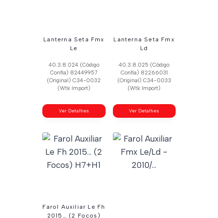
Lanterna Seta Fmx
Lanterna Seta Fmx
Le
Ld
40.3.8.024 (Código
40.3.8.025 (Código
Confia) 82449957
Confia) 82266031
(Original) C34-0032
(Original) C34-0033
(Wtk Import)
(Wtk Import)
Ver Detalhes
Ver Detalhes
Farol Auxiliar Le Fh
2015… (2 Focos)