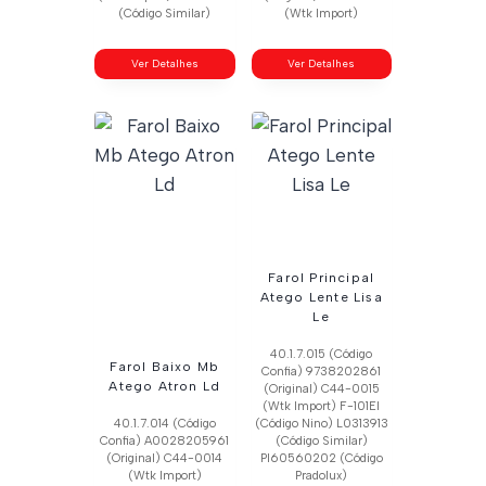
(Código Similar)
(Wtk Import)
Ver Detalhes
Ver Detalhes
Farol Principal
Atego Lente Lisa
Le
40.1.7.015 (Código
Farol Baixo Mb
Confia) 9738202861
Atego Atron Ld
(Original) C44-0015
(Wtk Import) F-101El
40.1.7.014 (Código
(Código Nino) L0313913
Confia) A0028205961
(Código Similar)
(Original) C44-0014
Pl60560202 (Código
(Wtk Import)
Pradolux)