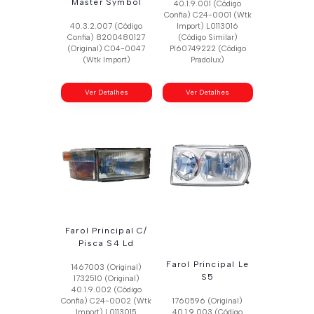
Master Symbol
40.1.9.001 (Código
Confia) C24-0001 (Wtk
40.3.2.007 (Código
Import) L0113016
Confia) 8200480127
(Código Similar)
(Original) C04-0047
Pl60749222 (Código
(Wtk Import)
Pradolux)
Ver Detalhes
Ver Detalhes
Farol Principal C/
Pisca S4 Ld
Farol Principal Le
1467003 (Original)
S5
1732510 (Original)
40.1.9.002 (Código
Confia) C24-0002 (Wtk
1760596 (Original)
Import) L0113015
40.1.9.003 (Código