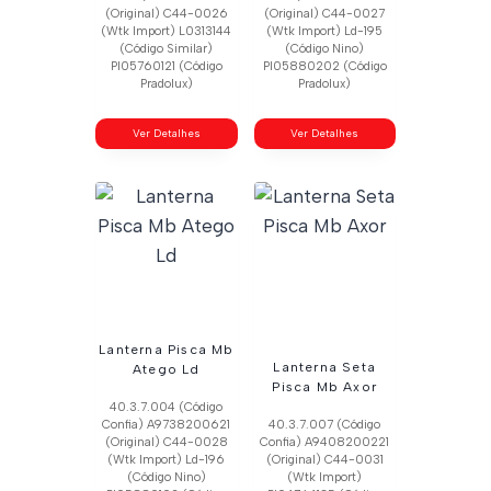
(Original) C44-0026
(Original) C44-0027
(Wtk Import) L0313144
(Wtk Import) Ld-195
(Código Similar)
(Código Nino)
Pl05760121 (Código
Pl05880202 (Código
Pradolux)
Pradolux)
Ver Detalhes
Ver Detalhes
Lanterna Pisca Mb
Lanterna Seta
Atego Ld
Pisca Mb Axor
40.3.7.004 (Código
Confia) A9738200621
40.3.7.007 (Código
(Original) C44-0028
Confia) A9408200221
(Wtk Import) Ld-196
(Original) C44-0031
(Código Nino)
(Wtk Import)