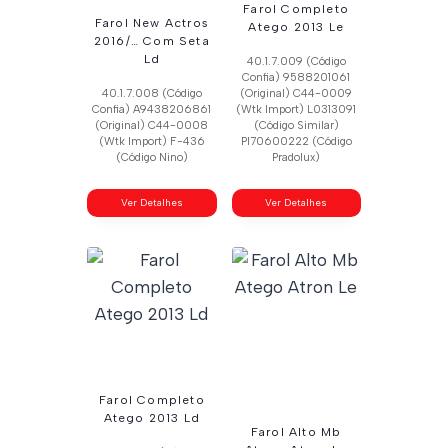
Farol Completo
Farol New Actros
Atego 2013 Le
2016/… Com Seta
Ld
40.1.7.009 (Código
Confia) 9588201061
40.1.7.008 (Código
(Original) C44-0009
Confia) A9438206861
(Wtk Import) L0313091
(Original) C44-0008
(Código Similar)
(Wtk Import) F-436
Pl70600222 (Código
(Código Nino)
Pradolux)
Ver Detalhes
Ver Detalhes
Farol Completo
Atego 2013 Ld
Farol Alto Mb