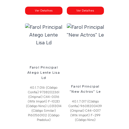
Ver Detalhes
Ver Detalhes
Farol Principal
Atego Lente Lisa
Ld
Farol Principal
40.1.7.016 (Código
”New Actros” Le
Confia) 9738202361
(Original) C44-0016
(Wtk Import) F-102El
40.1.7.017 (Código
(Código Nino) L0313014
Confia) 9608200439
(Código Similar)
(Original) C44-0017
Pl60560102 (Código
(Wtk Import) F-299
Pradolux)
(Código Nino)