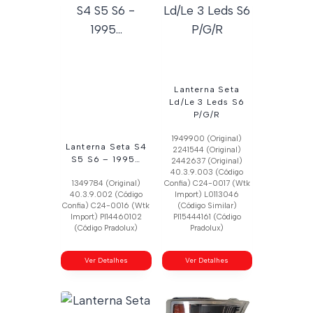
Lanterna Seta
Ld/Le 3 Leds S6
P/G/R
1949900 (Original)
Lanterna Seta S4
2241544 (Original)
S5 S6 – 1995…
2442637 (Original)
40.3.9.003 (Código
1349784 (Original)
Confia) C24-0017 (Wtk
40.3.9.002 (Código
Import) L0113046
Confia) C24-0016 (Wtk
(Código Similar)
Import) Pl14460102
Pl15444161 (Código
(Código Pradolux)
Pradolux)
Ver Detalhes
Ver Detalhes