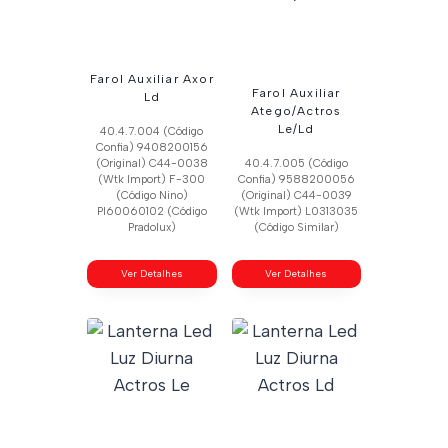
Farol Auxiliar Axor
Farol Auxiliar
Ld
Atego/Actros
Le/Ld
40.4.7.004 (Código
Confia) 9408200156
(Original) C44-0038
40.4.7.005 (Código
(Wtk Import) F-300
Confia) 9588200056
(Código Nino)
(Original) C44-0039
Pl60060102 (Código
(Wtk Import) L0313035
Pradolux)
(Código Similar)
Ver Detalhes
Ver Detalhes