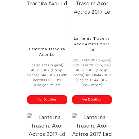
Lanterna Traseira
Axor Actros 2017
Lanterna Traseira
Le
Axor Ld
0035440903 (Original)
15406370 (Original)
0035441703 (Original)
40.2.7.002 (Código
40.2.7.003 (Código
Confia) C44-0020 (Wtk
Confia) A0035442003
Import) L0313021
(Original) C44-0021
(Código Similar)
(Wtk Import)
Ver Detalhes
Ver Detalhes