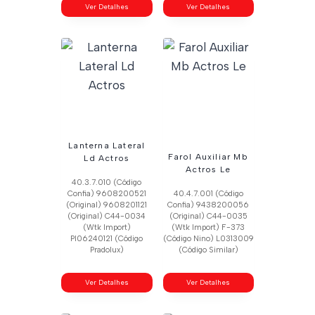
Ver Detalhes
Ver Detalhes
Lanterna Lateral
Farol Auxiliar Mb
Ld Actros
Actros Le
40.3.7.010 (Código
Confia) 9608200521
40.4.7.001 (Código
(Original) 9608201121
Confia) 9438200056
(Original) C44-0034
(Original) C44-0035
(Wtk Import)
(Wtk Import) F-373
Pl06240121 (Código
(Código Nino) L0313009
Pradolux)
(Código Similar)
Ver Detalhes
Ver Detalhes