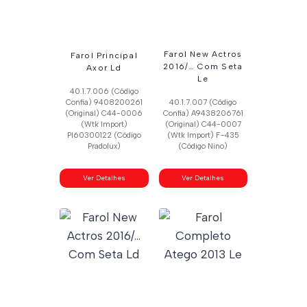
Farol New Actros
Farol Principal
2016/… Com Seta
Axor Ld
Le
40.1.7.006 (Código
Confia) 9408200261
40.1.7.007 (Código
(Original) C44-0006
Confia) A9438206761
(Wtk Import)
(Original) C44-0007
Pl60300122 (Código
(Wtk Import) F-435
Pradolux)
(Código Nino)
Ver Detalhes
Ver Detalhes