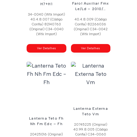
Farol Auxiliar Fmx
H7+H1
Le/Ld – 2010/…
34-0040 (Wtk Import)
40.4.8.007 (Código
40.4.8.009 (Código
Confia) 82140763
Confia) 82266036
(Original) C34-0040
(Original) C34-0042
(Wtk Import)
(Wtk Import)
Ver Detalhes
Ver Detalhes
Lanterna Externa
Teto Vm
Lanterna Teto Fh
Nh Fm Edc – Fh
20745225 (Original)
40.99.8.005 (Código
20425016 (Original)
Confia) C34-0060