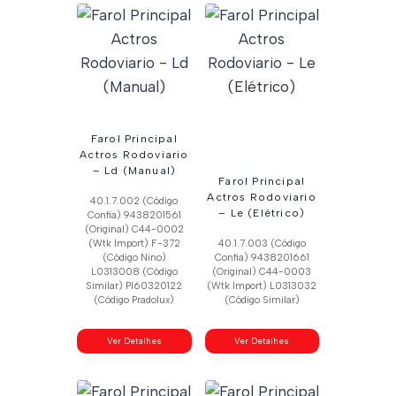
Farol Principal
Actros Rodoviario
– Ld (Manual)
Farol Principal
Actros Rodoviario
40.1.7.002 (Código
– Le (Elétrico)
Confia) 9438201561
(Original) C44-0002
(Wtk Import) F-372
40.1.7.003 (Código
(Código Nino)
Confia) 9438201661
L0313008 (Código
(Original) C44-0003
Similar) Pl60320122
(Wtk Import) L0313032
(Código Pradolux)
(Código Similar)
Ver Detalhes
Ver Detalhes