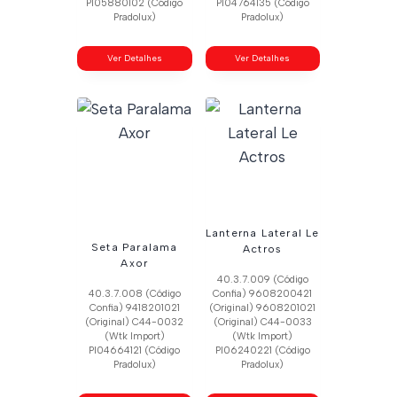
Pl05880102 (Código
Pl04764135 (Código
Pradolux)
Pradolux)
Ver Detalhes
Ver Detalhes
Lanterna Lateral Le
Seta Paralama
Actros
Axor
40.3.7.009 (Código
40.3.7.008 (Código
Confia) 9608200421
Confia) 9418201021
(Original) 9608201021
(Original) C44-0032
(Original) C44-0033
(Wtk Import)
(Wtk Import)
Pl04664121 (Código
Pl06240221 (Código
Pradolux)
Pradolux)