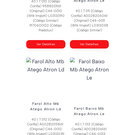
Atego Atron Le
40.1.7.010 (Código
Confia) 9588201161
(Original) C44-0010
40.1.7.011 (Código
(Wtk Import) L0313090
Confia) A0028206061
(Código Similar)
(Original) C44-0011
Pl70600122 (Código
(Wtk Import) L0313038
Pradolux)
(Código Similar)
Ver Detalhes
Ver Detalhes
Farol Alto Mb
Farol Baixo Mb
Atego Atron Ld
Atego Atron Le
40.1.7.012 (Código
Confia) A0028205861
40.1.7.013 (Código
(Original) C44-0012
Confia) A0028206161
(Wtk Import) L0313039
(Original) C44-0013