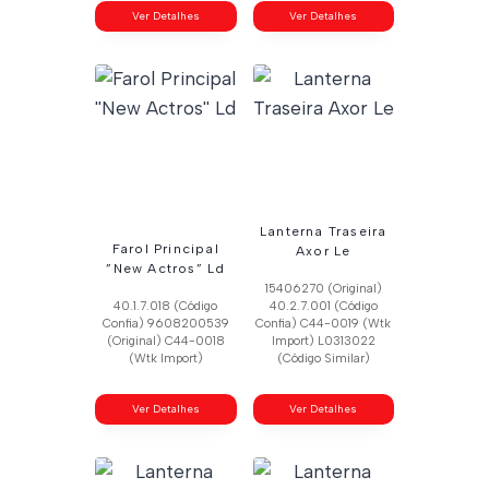
Ver Detalhes
Ver Detalhes
Lanterna Traseira
Farol Principal
Axor Le
”New Actros” Ld
15406270 (Original)
40.1.7.018 (Código
40.2.7.001 (Código
Confia) 9608200539
Confia) C44-0019 (Wtk
(Original) C44-0018
Import) L0313022
(Wtk Import)
(Código Similar)
Ver Detalhes
Ver Detalhes