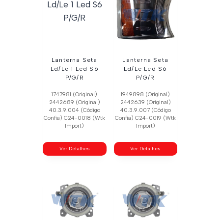
Lanterna Seta
Lanterna Seta
Ld/Le 1 Led S6
Ld/Le Led S6
P/G/R
P/G/R
1747981 (Original)
1949898 (Original)
2442689 (Original)
2442639 (Original)
40.3.9.004 (Código
40.3.9.007 (Código
Confia) C24-0018 (Wtk
Confia) C24-0019 (Wtk
Import)
Import)
Ver Detalhes
Ver Detalhes