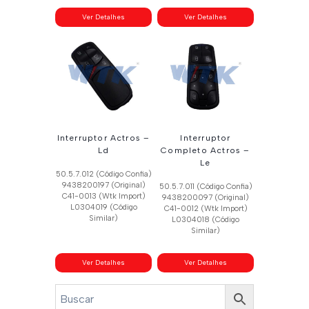
Ver Detalhes
Ver Detalhes
Interruptor Actros –
Interruptor
Ld
Completo Actros –
Le
50.5.7.012 (Código Confia)
9438200197 (Original)
50.5.7.011 (Código Confia)
C41-0013 (Wtk Import)
9438200097 (Original)
L0304019 (Código
C41-0012 (Wtk Import)
Similar)
L0304018 (Código
Similar)
Ver Detalhes
Ver Detalhes