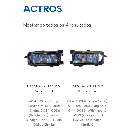
ACTROS
Classificado
Mostrando todos os 4 resultados
por
mais
recente
Farol Auxiliar Mb
Farol Auxiliar Mb
Actros Ld
Actros Le
40.4.7.002 (Código
40.4.7.001 (Código Confia)
Confia) 9438200156
9438200056 (Original)
(Original) C44-0036
C44-0035 (Wtk Import)
(Wtk Import) F-374
F-373 (Código Nino)
(Código Nino) L0313010
L0313009 (Código
(Código Similar)
Similar)