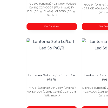
1760597 (Original) 40.1.9.004 (Código
1760554 (Original) 
Confia) C24-0004 (Wtk Import) F-
40.1.9.015 (Código
158L (Código Confia) L0113050 (Código
(Wtk I
Similar)
Ver Detalhes
Ver De
Lanterna Seta Ld/Le 1 Led S6
Lanterna Seta
P/G/R
P/G
1747981 (Original) 2442689 (Original)
1949898 (Original) 
40.3.9.004 (Código Confia) C24-0018
40.3.9.007 (Código
(Wtk Import)
(Wtk I