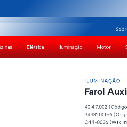
Sobr
uzinas
Elétrica
Iluminação
Motor
ILUMINAÇÃO
Farol Auxi
40.4.7.002 (Código
9438200156 (Origi
C44-0036 (Wtk Im