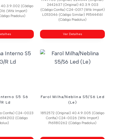
2442637 (Original) 40.3.9.003
) 40.3.9.002 (Código
(Código Confia) C24-0017 (Wtk Import)
016 (Wtk Import)
L0113046 (Código Similar) Pl15444161
ódigo Pradolux)
(Código Pradolux)
etalhes
Ver Detalhes
 Interno S5 S6
Farol Milha/Neblina S5/S6 Led
/R Ld
(Le)
go Confia) C24-0023
1852572 (Original) 40.4.9.005 (Código
l61142102 (Código
Confia) C24-0026 (Wtk Import)
dolux)
Pl61180262 (Código Pradolux)