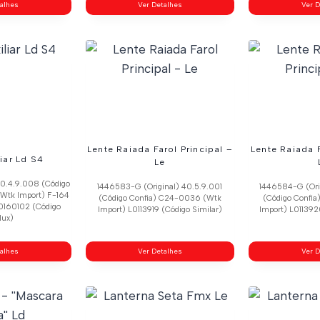
talhes
Ver Detalhes
Ver D
Lente Raiada Farol Principal –
Lente Raiada F
liar Ld S4
Le
40.4.9.008 (Código
1446583-G (Original) 40.5.9.001
1446584-G (Ori
Wtk Import) F-164
(Código Confia) C24-0036 (Wtk
(Código Confi
60160102 (Código
Import) L0113919 (Código Similar)
Import) L011392
lux)
talhes
Ver Detalhes
Ver D