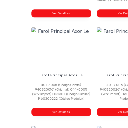
Similar) Pl60320222
Ver Detalhes
Ver De
Farol Principal Axor Le
Farol Princi
40.1.7.005 (Código Confia)
40.1.7.006 (C
9408200161 (Original) C44-0005
9408200261 (Ori
(Wtk Import) L0313011 (Código Similar)
(Wtk Import) Pl6
Pl60300222 (Código Pradolux)
Prado
Ver Detalhes
Ver De