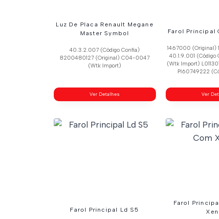
Luz De Placa Renault Megane
Farol Principal
Master Symbol
1467000 (Original) 
40.3.2.007 (Código Confia)
40.1.9.001 (Código
8200480127 (Original) C04-0047
(Wtk Import) L01130
(Wtk Import)
Pl60749222 (Có
Ver Detalhes
Ver De
Farol Princip
Farol Principal Ld S5
Xen