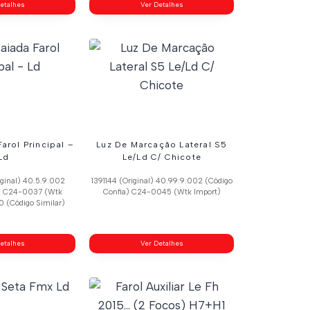
etalhes
Ver Detalhes
arol Principal –
Luz De Marcação Lateral S5
Ld
Le/Ld C/ Chicote
ginal) 40.5.9.002
1391144 (Original) 40.99.9.002 (Código
a) C24-0037 (Wtk
Confia) C24-0045 (Wtk Import)
0 (Código Similar)
etalhes
Ver Detalhes