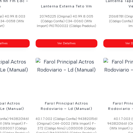
Fh Nh Fm Edc –
Lanterna Tap
h
Lanterna Externa Teto Vm
V
al) 40.99.8.003
20745225 (Original) 40.99.8.005
21368781 (Orig
 C34-0058 (Wtk
(Código Confia) C34-0060 (Wtk
(Código Confi
rt)
Import) Pl07100022 (Código Pradolux)
Im
talhes
Ver Detalhes
Ver D
ipal Actros
Farol Principal Actros
Farol Prin
 Le (Manual)
Rodoviario – Ld (Manual)
Rodoviario –
Confia) 9438201461
40.1.7.002 (Código Confia) 9438201561
40.1.7.003 (
1 (Wtk Import) F-
(Original) C44-0002 (Wtk Import) F-
9438201661 (Or
 L0313007 (Código
372 (Código Nino) L0313008 (Código
(Wtk Import) 