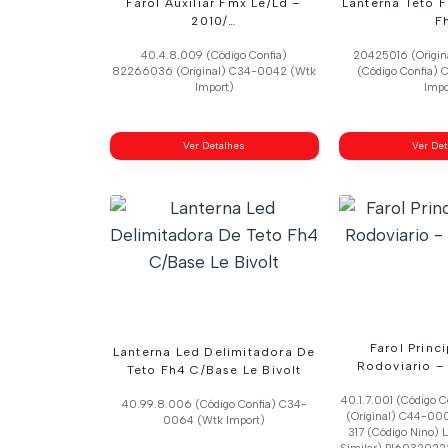
Farol Auxiliar Fmx Le/Ld –
Lanterna Teto 
2010/…
F
40.4.8.009 (Código Confia)
20425016 (Origin
82266036 (Original) C34-0042 (Wtk
(Código Confia)
Import)
Impo
Ver Detalhes
Ver De
Farol Princ
Lanterna Led Delimitadora De
Rodoviario –
Teto Fh4 C/Base Le Bivolt
40.1.7.001 (Código 
40.99.8.006 (Código Confia) C34-
(Original) C44-000
0064 (Wtk Import)
317 (Código Nino)