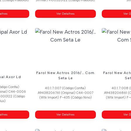
 (Código Pradolux)
Similar) Pl60320122 (Código Pradolux)
Sim
talhes
Ver Detalhes
Ver D
Farol New Actros 2016/… Com
Farol New Ac
pal Axor Ld
Seta Le
Se
ódigo Confia)
40.1.7.007 (Código Confia)
40.1.7.008 (
ginal) C44-0006
A9438206761 (Original) C44-0007
A9438206861 (O
0300122 (Código
(Wtk Import) F-435 (Código Nino)
(Wtk Import) F-
lux)
talhes
Ver Detalhes
Ver D