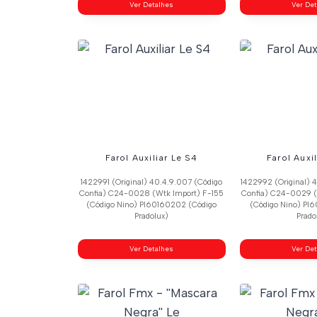
Ver Detalhes
Ver De
Farol Auxiliar Le S4
Farol Auxi
1422991 (Original) 40.4.9.007 (Código
1422992 (Original) 
Confia) C24-0028 (Wtk Import) F-155
Confia) C24-0029 (
(Código Nino) Pl60160202 (Código
(Código Nino) Pl
Pradolux)
Prado
Ver Detalhes
Ver De