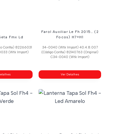
Farol Auxiliar Le Fh 2015… (2
Seta Fmx Ld
Focos) H7+H1
go Confia) 82266031
34-0040 (Wtk Import) 40.4.8.007
0033 (Wtk Import)
(Código Confia) 82140763 (Original)
C34-0040 (Wtk Import)
etalhes
Ver Detalhes