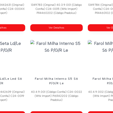
2442631 (Original)
1349783 (Original) 40.3.9.001 (Código
1349784 (Original
 Confia) C24-0004X
Confia) C24-0015 (Wtk Import)
Confia) C24-0
mport)
Pl14460202 (Código Pradolux)
Pl14460102 (C
talhes
Ver Detalhes
Ver D
 Ld/Le Led S6
Farol Milha Interno S5 S6
Farol Milha
/R
P/G/R Le
P/G
2442639 (Original)
40.4.9.001 (Código Confia) C24-0022
40.4.9.002 (Códi
 Confia) C24-0019
(Wtk Import) Pl61142202 (Código
(Wtk Import) P
mport)
Pradolux)
Pra