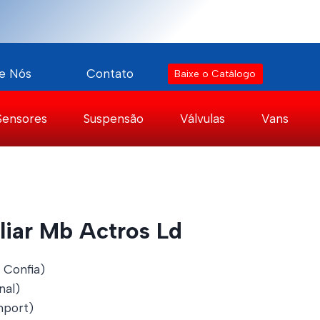
e Nós
Contato
Baixe o Catálogo
Sensores
Suspensão
Válvulas
Vans
liar Mb Actros Ld
 Confia)
nal)
port)