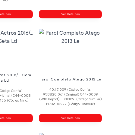
ilar)
etalhes
Ver Detalhes
tros 2016/… Com
Farol Completo Atego 2013 Le
ta Ld
40.1.7.009 (Código Confia)
Código Confia)
9588201061 (Original) C44-0009
riginal) C44-0008
(Wtk Import) L0313091 (Código Similar)
436 (Código Nino)
Pl70600222 (Código Pradolux)
etalhes
Ver Detalhes