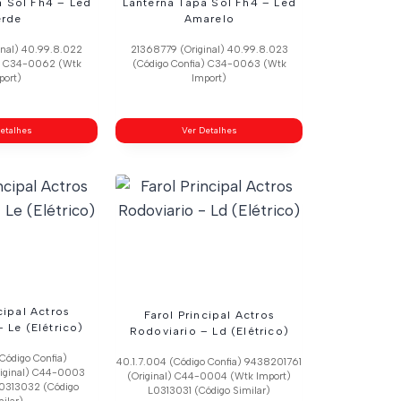
a Sol Fh4 – Led
Lanterna Tapa Sol Fh4 – Led
erde
Amarelo
inal) 40.99.8.022
21368779 (Original) 40.99.8.023
a) C34-0062 (Wtk
(Código Confia) C34-0063 (Wtk
port)
Import)
etalhes
Ver Detalhes
cipal Actros
Farol Principal Actros
 Le (Elétrico)
Rodoviario – Ld (Elétrico)
Código Confia)
40.1.7.004 (Código Confia) 9438201761
iginal) C44-0003
(Original) C44-0004 (Wtk Import)
L0313032 (Código
L0313031 (Código Similar)