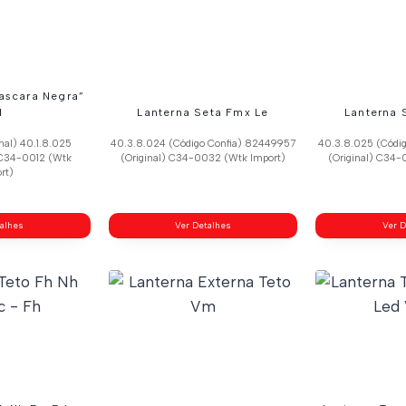
ascara Negra”
d
Lanterna Seta Fmx Le
Lanterna 
nal) 40.1.8.025
40.3.8.024 (Código Confia) 82449957
40.3.8.025 (Códi
 C34-0012 (Wtk
(Original) C34-0032 (Wtk Import)
(Original) C34-
rt)
talhes
Ver Detalhes
Ver D