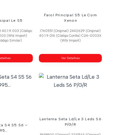
Farol Principal S5 Le Com
ncipal Le S5
Xenon
) 40.1.9.003 (Código
1760551 (Original) 2442629 (Original)
003 (Wtk Import)
40.1.9.016 (Código Confia) C24-0003X
ódigo Similar)
(Wtk Import)
etalhes
Ver Detalhes
Lanterna Seta Ld/Le 3 Leds S6
P/G/R
ta S4 S5 S6 –
995…
1949900 (Original) 2241544 (Original)