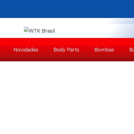
Pular
para
o
Conteúdo
Novidades
Body Parts
Bombas
B