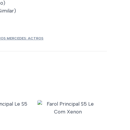
no)
imilar)
ROS MERCEDES: ACTROS