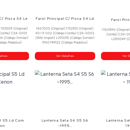
 C/ Pisca S4 Le
Farol Principal C/ Pisca S4 Ld
Farol Pri
1732509 (Original)
1467003 (Original) 1732510 (Original)
1760596 (Original
 Confia) C24-0001
40.1.9.002 (Código Confia) C24-0002
Confia) C24-0
16 (Código Similar)
(Wtk Import) L0113015 (Código Similar)
L0113049 (C
digo Pradolux)
Pl60749122 (Código Pradolux)
talhes
Ver Detalhes
Ver D
al S5 Ld Com
Lanterna Seta S4 S5 S6
Lanterna Se
on
-1995…
1