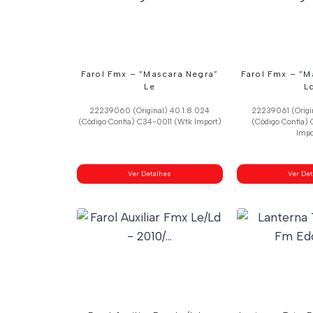
Farol Fmx – ”Mascara Negra”
Farol Fmx – ”M
Le
L
22239060 (Original) 40.1.8.024
22239061 (Origi
(Código Confia) C34-0011 (Wtk Import)
(Código Confia)
Impo
Ver Detalhes
Ver De