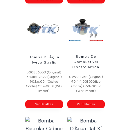
Bomba De
Bomba D’ Água
Combustível
Iveco Stralis
Constellation
500356553 (Original)
5801807827 (Original)
07W201758 (Original)
90.1.6.001 (Código
90.4.4.001 (Código
Confia) C57-0001 (Wtk
Confia) C63-0009
Import)
(Wtk Import)
Ver Detalhes
Ver Detalhes