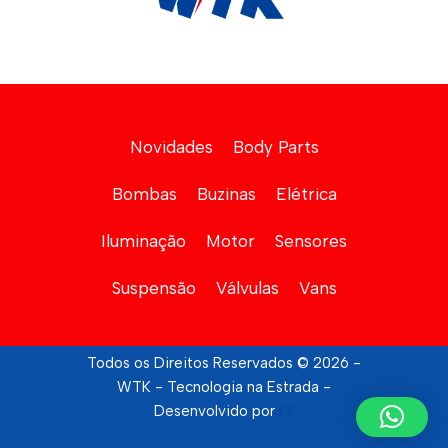
Novidades
Body Parts
Bombas
Buzinas
Elétrica
Iluminação
Motor
Sensores
Suspensão
Válvulas
Vans
Todos os Direitos Reservados © 2026 -
WTK - Tecnologia na Estrada -
Desenvolvido por
FF