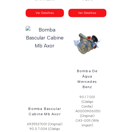
Ver Detalhes
Ver Detalhes
Bomba De
Água
Mercedes
Benz
90.1.7.001
(Código
Confia)
Bomba Bascular
A0000906050
Cabine Mb Axor
(Original)
C43-0011 (Wtk
6935537001 (Original)
Import)
90.3.7.004 (Código