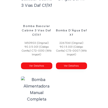
Bomba Bascular
Cabine 3 Vias Daf
Bomba D’Água Daf
Cf/Xf
Xf
1450903 (Original)
2267061 (Original)
90.3.5.001 (Código
90.1.5.001 (Código
Confia) C72-0010 (Wtk
Confia) C73-0007 (Wtk
Import)
Import)
Ver Detalhes
Ver Detalhes