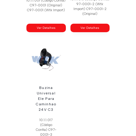
10.1.1.001 (Código Confia)
97-0001-2 (Wtk
C97-0001 (Original)
Import) C97-0001-2
C97-0001 (Wtk Import)
(Original)
Ver Detalhes
Ver Detalhes
Buzina
Universal
Ele Para
Caminhao
24V C3
10.1.1.017
(Código
Confia) C97-
0001-3