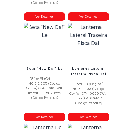
(Código Pradolux)
Ver Detalhes
Ver Detalhes
Seta “New Daf” Le
Lanterna Lateral
Traseira Pisca Daf
1846491 (Original)
40.3.5.005 (Código
1862083 (Original)
Confia) C74-0010 (Wtk
40.3.5.003 (Código
Import) Pl06820222
Confia) C74-0009 (Wtk
(Código Pradolux)
Import) Pl06944161
(Código Pradolux)
Ver Detalhes
Ver Detalhes