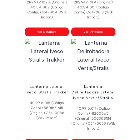
2R2 949 102 A (Original)
2R2 949 101 A (Original)
40.3.4.002 (Código
40.3.4.001 (Código
Confia) C64-0014 (Wtk
Confia) C64-0013 (Wtk
Import)
Import)
Ver Detalhes
Ver Detalhes
Lanterna Lateral
Lanterna
Iveco Stralis Trakker
Delimitadora Lateral
Iveco Vertis/Stralis
40.99.6.018 (Código
Confia) 5801631615
40.99.6.017 (Código
(Original) C54-0056
Confia) 41200665
(Wtk Import)
(Original) 500308514
(Original) C54-0055 (Wtk
Import)