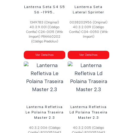
Lanterna Seta S4 S5
Lanterna Seta
S6 -1995…
Lateral Sprinter
1349783 (Original)
0038202956 (Original)
40.3.9.001 (Código
40.3.2.009 (Código
Confia) C24-0015 (Wtk
Confia) C04-0050 (Wtk
Import) Pl14460202
Import)
(Código Pradolux)
Ver Detalhes
Ver Detalhes
Lanterna Refletiva
Lanterna Refletiva
Le Polaina Traseira
Ld Polaina Traseira
Master 2.3
Master 2.3
40.3.2.006 (Código
40.3.2.005 (Código
Confia) 8200152643
Confia) 8200152643