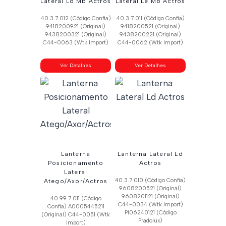
Lateral Ld Mb Actros
Lateral Le Mb Actros
40.3.7.012 (Código Confia)
40.3.7.011 (Código Confia)
9418200921 (Original)
9418200521 (Original)
9438200321 (Original)
9438200221 (Original)
C44-0063 (Wtk Import)
C44-0062 (Wtk Import)
Ver Detalhes
Ver Detalhes
Lanterna
Lanterna Lateral Ld
Posicionamento
Actros
Lateral
40.3.7.010 (Código Confia)
Atego/Axor/Actros
9608200521 (Original)
9608201121 (Original)
40.99.7.011 (Código
C44-0034 (Wtk Import)
Confia) A0005445211
Pl06240121 (Código
(Original) C44-0051 (Wtk
Pradolux)
Import)