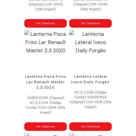
(Original) C04-0046
(Original) C04-0045
(Wtk Import)
(Wtk Import)
Ver Detalhes
Ver Detalhes
Lanterna Pisca Friso
Lanterna Lateral
Lar Renault Master
Iveco Daily Furgão
2.3 2020
40.3.2.008 (Código
Confia) 504097924
261B00001R (Original)
(Original) C04-0041 (Wtk
40.3.2.004 (Código
Import)
Confia) C04-0044 (Wtk
Import)
Ver Detalhes
Ver Detalhes