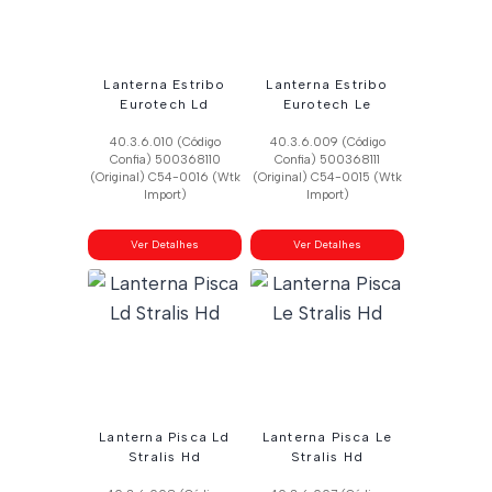
Lanterna Estribo
Lanterna Estribo
Eurotech Ld
Eurotech Le
40.3.6.010 (Código
40.3.6.009 (Código
Confia) 500368110
Confia) 500368111
(Original) C54-0016 (Wtk
(Original) C54-0015 (Wtk
Import)
Import)
Ver Detalhes
Ver Detalhes
Lanterna Pisca Ld
Lanterna Pisca Le
Stralis Hd
Stralis Hd