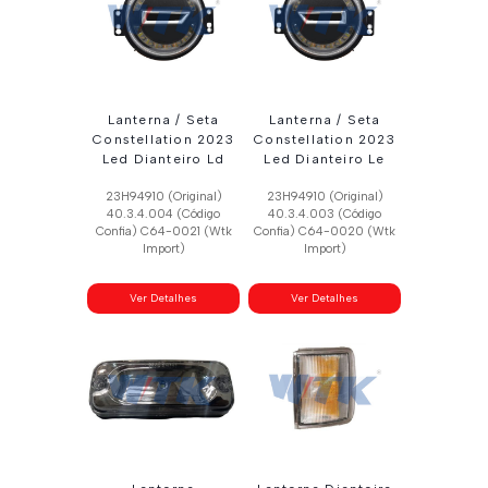
Lanterna / Seta
Lanterna / Seta
Constellation 2023
Constellation 2023
Led Dianteiro Ld
Led Dianteiro Le
23H94910 (Original)
23H94910 (Original)
40.3.4.004 (Código
40.3.4.003 (Código
Confia) C64-0021 (Wtk
Confia) C64-0020 (Wtk
Import)
Import)
Ver Detalhes
Ver Detalhes