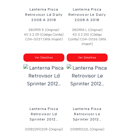
Lanterna Pisca
Lanterna Pisca
Retrovisor Ld Daily
Retrovisor Le Daily
2008 A 2018
2008 A 2018
3801915 R (Original)
3801914 L (Original)
40.3.2.011 (Código Confia)
40.3.2.010 (Código
C04-0037 (Wtk Import)
Confia) C04-0036 (Wtk
Import)
Ver Detalhes
Ver Detalhes
Lanterna Pisca
Lanterna Pisca
Retrovisor Ld
Retrovisor Le
Sprinter 2012…
Sprinter 2012…
0018229020R (Original)
0018111022L (Original)