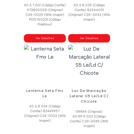
40.3.7.001 (Código Confia)
40.3.8.025 (Código
9738200321 (Original)
Confia) 82266031
C44-0025 (Wtk Import)
(Original) C34-0033 (Wtk
Pl05760221 (Código
Import)
Pradolux)
Ver Detalhes
Ver Detalhes
Lanterna Seta Fmx
Luz De Marcação
Le
Lateral S5 Le/Ld C/
Chicote
40.3.8.024 (Código
Confia) 82449957
1391144 (Original)
(Original) C34-0032 (Wtk
40.99.9.002 (Código
Import)
Confia) C24-0045 (Wtk
Import)