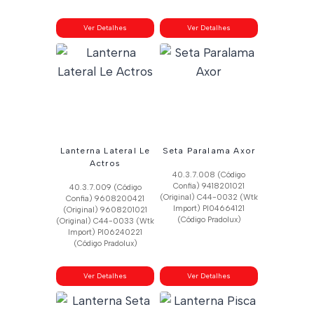
Ver Detalhes
Ver Detalhes
Lanterna Lateral Le
Seta Paralama Axor
Actros
40.3.7.008 (Código
Confia) 9418201021
40.3.7.009 (Código
(Original) C44-0032 (Wtk
Confia) 9608200421
Import) Pl04664121
(Original) 9608201021
(Código Pradolux)
(Original) C44-0033 (Wtk
Import) Pl06240221
(Código Pradolux)
Ver Detalhes
Ver Detalhes