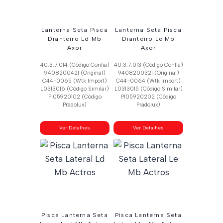
Lanterna Seta Pisca
Lanterna Seta Pisca
Dianteiro Ld Mb
Dianteiro Le Mb
Axor
Axor
40.3.7.014 (Código Confia)
40.3.7.013 (Código Confia)
9408200421 (Original)
9408200321 (Original)
C44-0065 (Wtk Import)
C44-0064 (Wtk Import)
L0313016 (Código Similar)
L0313015 (Código Similar)
Pl05920102 (Código
Pl05920202 (Código
Pradolux)
Pradolux)
Ver Detalhes
Ver Detalhes
Pisca Lanterna Seta
Pisca Lanterna Seta