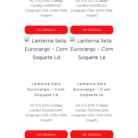
40.3.6.008 (Código
40.3.6.007 (Código
Confia) 42555022
Confia) 42555023
(Original) C54-0014 (Wtk
(Original) C54-0013 (Wtk
Import)
Import)
Ver Detalhes
Ver Detalhes
Lanterna Seta
Lanterna Seta
Eurocargo – Com
Eurocargo – Com
Soquete Ld
Soquete Le
40.3.6.006 (Código
40.3.6.005 (Código
Confia) 500340695
Confia) 500340696
(Original) C54-0012 (Wtk
(Original) C54-0011 (Wtk
Import)
Import)
Ver Detalhes
Ver Detalhes