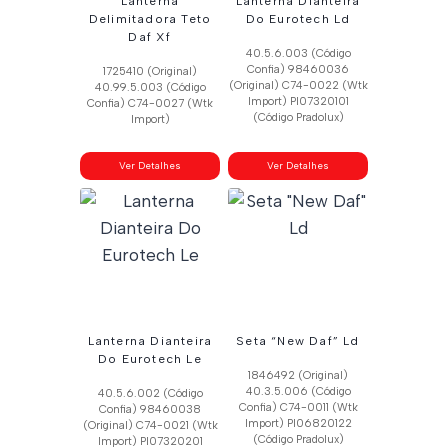
Lanterna
Lanterna Dianteira
Delimitadora Teto
Do Eurotech Ld
Daf Xf
40.5.6.003 (Código
Confia) 98460036
1725410 (Original)
(Original) C74-0022 (Wtk
40.99.5.003 (Código
Import) Pl07320101
Confia) C74-0027 (Wtk
(Código Pradolux)
Import)
Ver Detalhes
Ver Detalhes
Lanterna Dianteira
Seta “New Daf” Ld
Do Eurotech Le
1846492 (Original)
40.3.5.006 (Código
40.5.6.002 (Código
Confia) C74-0011 (Wtk
Confia) 98460038
Import) Pl06820122
(Original) C74-0021 (Wtk
(Código Pradolux)
Import) Pl07320201