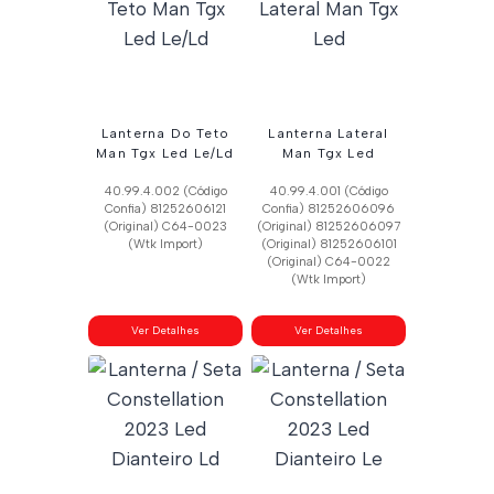
Lanterna Do Teto
Lanterna Lateral
Man Tgx Led Le/Ld
Man Tgx Led
40.99.4.002 (Código
40.99.4.001 (Código
Confia) 81252606121
Confia) 81252606096
(Original) C64-0023
(Original) 81252606097
(Wtk Import)
(Original) 81252606101
(Original) C64-0022
(Wtk Import)
Ver Detalhes
Ver Detalhes