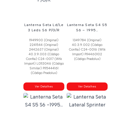
Lanterna Seta Ld/Le
Lanterna Seta S4 S5
3 Leds S6 P/G/R
S6 – 1995…
1949900 (Original)
1349784 (Original)
2241544 (Original)
40.3.9.002 (Código
2442637 (Original)
Confia) C24-0016 (Wtk
40.3.9.003 (Código
Import) Pl14460102
Confia) C24-0017 (Wtk
(Código Pradolux)
Import) L0113046 (Código
Similar) Pl15444161
(Código Pradolux)
Ver Detalhes
Ver Detalhes