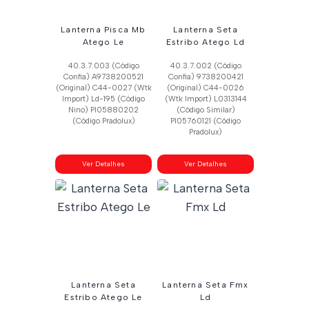
Lanterna Pisca Mb
Lanterna Seta
Atego Le
Estribo Atego Ld
40.3.7.003 (Código
40.3.7.002 (Código
Confia) A9738200521
Confia) 9738200421
(Original) C44-0027 (Wtk
(Original) C44-0026
Import) Ld-195 (Código
(Wtk Import) L0313144
Nino) Pl05880202
(Código Similar)
(Código Pradolux)
Pl05760121 (Código
Pradolux)
Ver Detalhes
Ver Detalhes
Lanterna Seta
Lanterna Seta Fmx
Estribo Atego Le
Ld