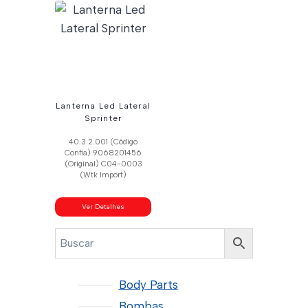
Lanterna Led Lateral
Sprinter
40.3.2.001 (Código
Confia) 9068201456
(Original) C04-0003
(Wtk Import)
Ver Detalhes
Body Parts
Bombas