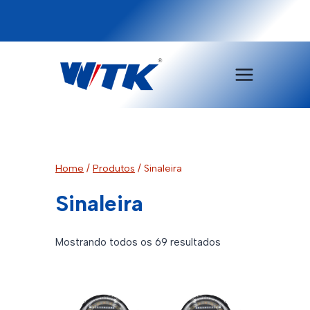
Pular
para
o
Conteúdo
Home
/
Produtos
/
Sinaleira
Sinaleira
Classificado
Mostrando todos os 69 resultados
por
mais
recente