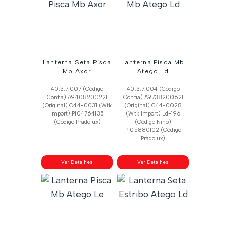
Lanterna Seta Pisca
Lanterna Pisca Mb
Mb Axor
Atego Ld
40.3.7.007 (Código
40.3.7.004 (Código
Confia) A9408200221
Confia) A9738200621
(Original) C44-0031 (Wtk
(Original) C44-0028
Import) Pl04764135
(Wtk Import) Ld-196
(Código Pradolux)
(Código Nino)
Pl05880102 (Código
Pradolux)
Ver Detalhes
Ver Detalhes