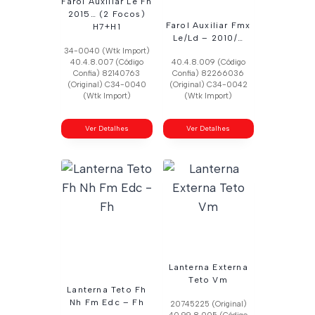
Farol Auxiliar Le Fh
2015… (2 Focos)
Farol Auxiliar Fmx
H7+H1
Le/Ld – 2010/…
34-0040 (Wtk Import)
40.4.8.007 (Código
40.4.8.009 (Código
Confia) 82140763
Confia) 82266036
(Original) C34-0040
(Original) C34-0042
(Wtk Import)
(Wtk Import)
Ver Detalhes
Ver Detalhes
Lanterna Externa
Teto Vm
Lanterna Teto Fh
Nh Fm Edc – Fh
20745225 (Original)