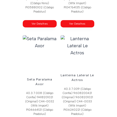
(Código Nino)
(Wtk Import)
Pl05880102 (Código
Pl04764135 (Código
Pradolux)
Pradolux)
Ver Detalhes
Ver Detalhes
Lanterna Lateral Le
Seta Paralama
Actros
Axor
40.3.7.009 (Código
40.3.7.008 (Código
Confia) 9608200421
Confia) 9418201021
(Original) 9608201021
(Original) C44-0032
(Original) C44-0033
(Wtk Import)
(Wtk Import)
Pl04664121 (Código
Pl06240221 (Código
Pradolux)
Pradolux)