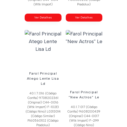
(Wtk Import)
Pradolux)
Ver Detalhes
Ver Detalhes
Farol Principal
Atego Lente Lisa
Ld
Farol Principal
40.1.7.016 (Código
”New Actros” Le
Confia) 9738202361
(Original) C44-0016
(Wtk Import) F-102El
40.1.7.017 (Código
(Código Nino) L0313014
Confia) 9608200439
(Código Similar)
(Original) C44-0017
Pl60560102 (Código
(Wtk Import) F-299
Pradolux)
(Código Nino)