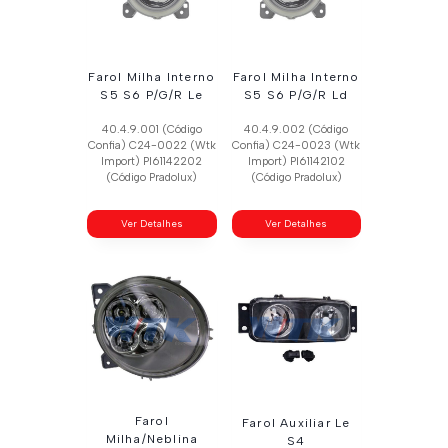
Farol Milha Interno
Farol Milha Interno
S5 S6 P/G/R Le
S5 S6 P/G/R Ld
40.4.9.001 (Código
40.4.9.002 (Código
Confia) C24-0022 (Wtk
Confia) C24-0023 (Wtk
Import) Pl61142202
Import) Pl61142102
(Código Pradolux)
(Código Pradolux)
Ver Detalhes
Ver Detalhes
Farol
Farol Auxiliar Le
Milha/Neblina
S4