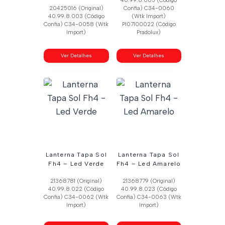
40.99.8.005 (Código
20425016 (Original)
Confia) C34-0060
40.99.8.003 (Código
(Wtk Import)
Confia) C34-0058 (Wtk
Pl07100022 (Código
Import)
Pradolux)
Ver Detalhes
Ver Detalhes
Lanterna Tapa Sol
Lanterna Tapa Sol
Fh4 – Led Verde
Fh4 – Led Amarelo
21368781 (Original)
21368779 (Original)
40.99.8.022 (Código
40.99.8.023 (Código
Confia) C34-0062 (Wtk
Confia) C34-0063 (Wtk
Import)
Import)