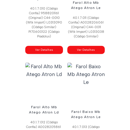
Farol Alto Mb
Atego Atron Le
40.1.7.010 (Código
Confia) 9588201161
(Original) C44-0010
40.1.7.011 (Código
(Wtk Import) L0313090
Confia) A0028206061
(Código Similar)
(Original) C44-0011
Pl70600122 (Código
(Wtk Import) L0313038
Pradolux)
(Código Similar)
Ver Detalhes
Ver Detalhes
Farol Alto Mb
Farol Baixo Mb
Atego Atron Ld
Atego Atron Le
40.1.7.012 (Código
Confia) A0028205861
40.1.7.013 (Código