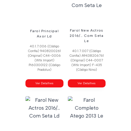
Farol New Actros
Farol Principal
2016/… Com Seta
Axor Ld
Le
40.1.7.006 (Código
Confia) 9408200261
40.1.7.007 (Código
(Original) C44-0006
Confia) A9438206761
(Wtk Import)
(Original) C44-0007
Pl60300122 (Código
(Wtk Import) F-435
Pradolux)
(Código Nino)
Ver Detalhes
Ver Detalhes