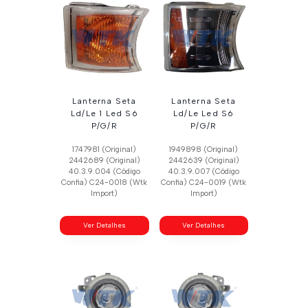
Lanterna Seta
Lanterna Seta
Ld/Le 1 Led S6
Ld/Le Led S6
P/G/R
P/G/R
1747981 (Original)
1949898 (Original)
2442689 (Original)
2442639 (Original)
40.3.9.004 (Código
40.3.9.007 (Código
Confia) C24-0018 (Wtk
Confia) C24-0019 (Wtk
Import)
Import)
Ver Detalhes
Ver Detalhes