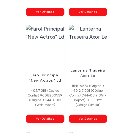
Ver Detalhes
Ver Detalhes
Lanterna Traseira
Farol Principal
Axor Le
”New Actros” Ld
15406270 (Original)
40.1.7.018 (Código
40.2.7.001 (Código
Confia) 9608200539
Confia) C44-0019 (Wtk
(Original) C44-0018
Import) L0313022
(Wtk Import)
(Código Similar)
Ver Detalhes
Ver Detalhes