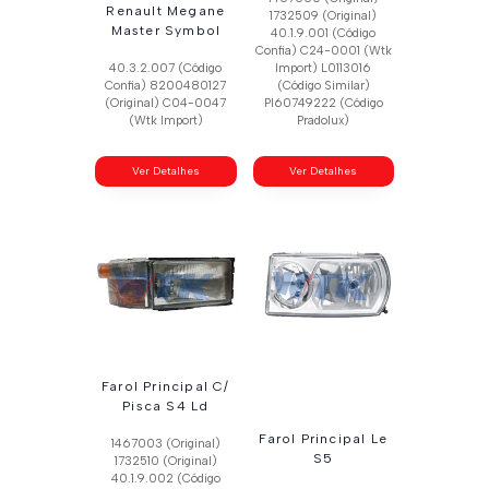
Renault Megane
1732509 (Original)
Master Symbol
40.1.9.001 (Código
Confia) C24-0001 (Wtk
40.3.2.007 (Código
Import) L0113016
Confia) 8200480127
(Código Similar)
(Original) C04-0047
Pl60749222 (Código
(Wtk Import)
Pradolux)
Ver Detalhes
Ver Detalhes
Farol Principal C/
Pisca S4 Ld
Farol Principal Le
1467003 (Original)
S5
1732510 (Original)
40.1.9.002 (Código