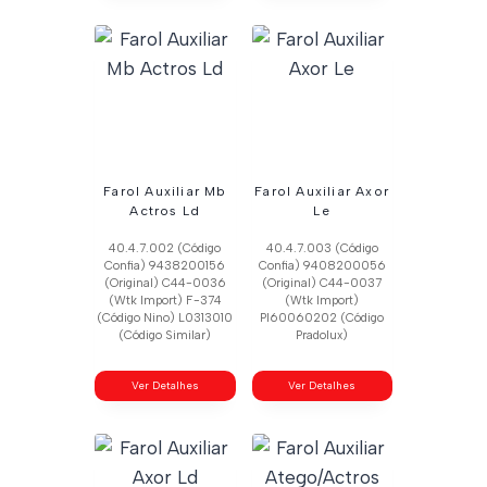
Farol Auxiliar Mb
Farol Auxiliar Axor
Actros Ld
Le
40.4.7.002 (Código
40.4.7.003 (Código
Confia) 9438200156
Confia) 9408200056
(Original) C44-0036
(Original) C44-0037
(Wtk Import) F-374
(Wtk Import)
(Código Nino) L0313010
Pl60060202 (Código
(Código Similar)
Pradolux)
Ver Detalhes
Ver Detalhes