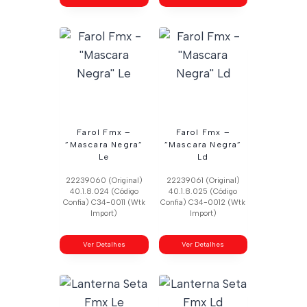
Farol Fmx –
Farol Fmx –
”Mascara Negra”
”Mascara Negra”
Le
Ld
22239060 (Original)
22239061 (Original)
40.1.8.024 (Código
40.1.8.025 (Código
Confia) C34-0011 (Wtk
Confia) C34-0012 (Wtk
Import)
Import)
Ver Detalhes
Ver Detalhes