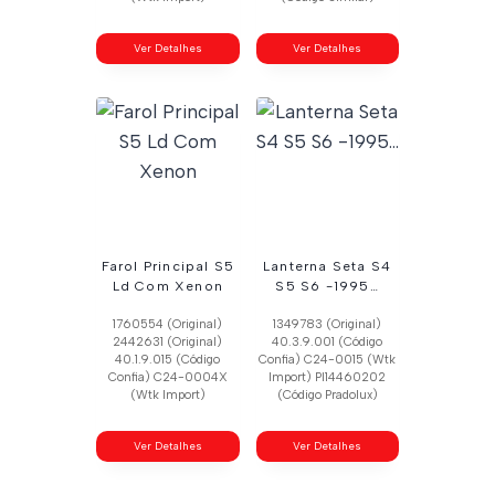
Ver Detalhes
Ver Detalhes
Farol Principal S5
Lanterna Seta S4
Ld Com Xenon
S5 S6 -1995…
1760554 (Original)
1349783 (Original)
2442631 (Original)
40.3.9.001 (Código
40.1.9.015 (Código
Confia) C24-0015 (Wtk
Confia) C24-0004X
Import) Pl14460202
(Wtk Import)
(Código Pradolux)
Ver Detalhes
Ver Detalhes