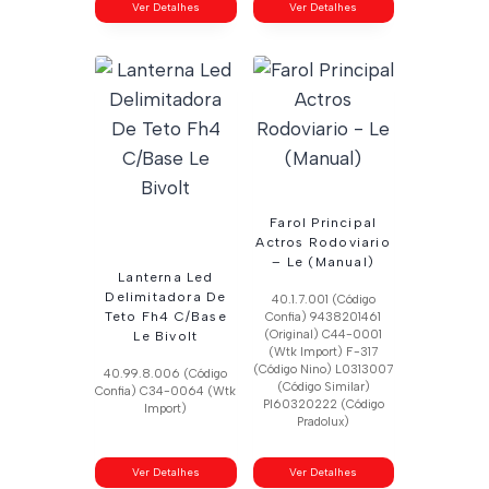
Ver Detalhes
Ver Detalhes
Farol Principal
Actros Rodoviario
– Le (Manual)
Lanterna Led
Delimitadora De
40.1.7.001 (Código
Teto Fh4 C/Base
Confia) 9438201461
(Original) C44-0001
Le Bivolt
(Wtk Import) F-317
(Código Nino) L0313007
40.99.8.006 (Código
(Código Similar)
Confia) C34-0064 (Wtk
Pl60320222 (Código
Import)
Pradolux)
Ver Detalhes
Ver Detalhes