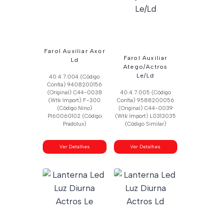
Farol Auxiliar Axor
Farol Auxiliar
Ld
Atego/Actros
Le/Ld
40.4.7.004 (Código
Confia) 9408200156
(Original) C44-0038
40.4.7.005 (Código
(Wtk Import) F-300
Confia) 9588200056
(Código Nino)
(Original) C44-0039
Pl60060102 (Código
(Wtk Import) L0313035
Pradolux)
(Código Similar)
Ver Detalhes
Ver Detalhes