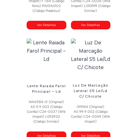
Import) F-164 (Código
Confia) C24-0036 (Wtk
Nino) Pl60160102
Import) L0113919 (Código
(Código Pradolux)
Similar)
Ver Detalhes
Ver Detalhes
Luz De Marcação
Lente Raiada Farol
Lateral S5 Le/Ld
Principal – Ld
C/ Chicote
1446584-G (Original)
40.5.9.002 (Código
1391144 (Original)
Confia) C24-0037 (Wtk
40.99.9.002 (Código
Import) L0113920
Confia) C24-0045 (Wtk
(Código Similar)
Import)
Ver Detalhes
Ver Detalhes