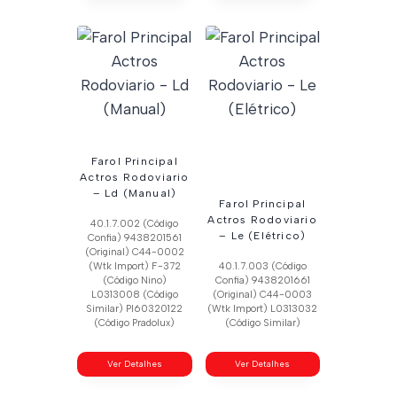
Farol Principal
Actros Rodoviario
– Ld (Manual)
Farol Principal
Actros Rodoviario
40.1.7.002 (Código
– Le (Elétrico)
Confia) 9438201561
(Original) C44-0002
(Wtk Import) F-372
40.1.7.003 (Código
(Código Nino)
Confia) 9438201661
L0313008 (Código
(Original) C44-0003
Similar) Pl60320122
(Wtk Import) L0313032
(Código Pradolux)
(Código Similar)
Ver Detalhes
Ver Detalhes