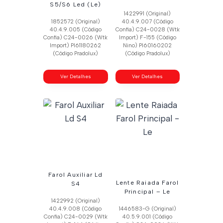
S5/S6 Led (Le)
1422991 (Original)
1852572 (Original)
40.4.9.007 (Código
40.4.9.005 (Código
Confia) C24-0028 (Wtk
Confia) C24-0026 (Wtk
Import) F-155 (Código
Import) Pl61180262
Nino) Pl60160202
(Código Pradolux)
(Código Pradolux)
Ver Detalhes
Ver Detalhes
Farol Auxiliar Ld
Lente Raiada Farol
S4
Principal – Le
1422992 (Original)
40.4.9.008 (Código
1446583-G (Original)
Confia) C24-0029 (Wtk
40.5.9.001 (Código