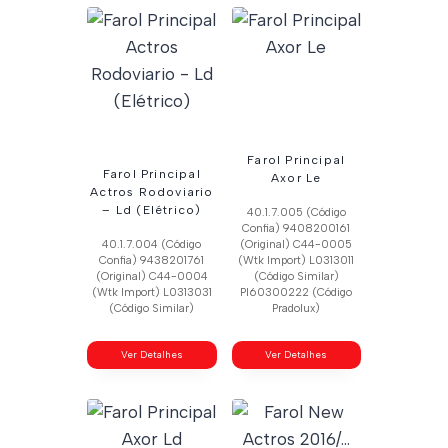
Farol Principal
Farol Principal
Axor Le
Actros Rodoviario
– Ld (Elétrico)
40.1.7.005 (Código
Confia) 9408200161
40.1.7.004 (Código
(Original) C44-0005
Confia) 9438201761
(Wtk Import) L0313011
(Original) C44-0004
(Código Similar)
(Wtk Import) L0313031
Pl60300222 (Código
(Código Similar)
Pradolux)
Ver Detalhes
Ver Detalhes