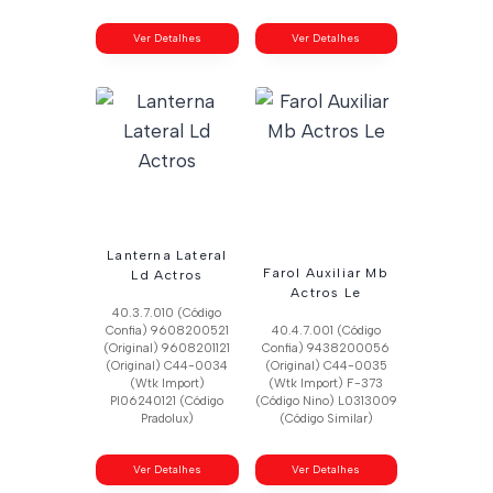
Ver Detalhes
Ver Detalhes
Lanterna Lateral
Farol Auxiliar Mb
Ld Actros
Actros Le
40.3.7.010 (Código
Confia) 9608200521
40.4.7.001 (Código
(Original) 9608201121
Confia) 9438200056
(Original) C44-0034
(Original) C44-0035
(Wtk Import)
(Wtk Import) F-373
Pl06240121 (Código
(Código Nino) L0313009
Pradolux)
(Código Similar)
Ver Detalhes
Ver Detalhes