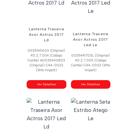
Lanterna Traseira
Lanterna Traseira
Axor Actros 2017
Axor Actros 2017
Ld
Led Le
0035441603 (Original)
40.2.7.004 (Código
0035441703L (Original)
Confia) A0035440803
40.2.7.005 (Código
(Original) C44-0022
Confia) C44-0023 (Wtk
(Wtk Import)
Import)
Ver Detalhes
Ver Detalhes