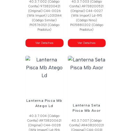
40.3.7.002 (Código
40.3.7.003 (Código
Confia) 9738200421
Confia) A9738200521
(Original) C44-0026
(Original) C44-0027
(Wtk Import) L0313144
(Wtk Import) Ld-195
(Código Similar)
(Código Nino)
Pl05760121 (Código
Pl05880202 (Código
Pradolux)
Pradolux)
Ver Detalhes
Ver Detalhes
Lanterna Pisca Mb
Lanterna Seta
Atego Ld
Pisca Mb Axor
40.3.7.004 (Código
Confia) A9738200621
40.3.7.007 (Código
(Original) C44-0028
Confia) A9408200221
(Wtk Import) Ld-196
(Original) C44-0031