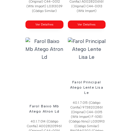
(Original) C44-0012
Confia) A0028206161
(Wtk Import) L0313039
(Original) C44-0013
(Código Similar)
(Wtk Import)
Ver Detalhes
Ver Detalhes
Farol Principal
Atego Lente Lisa
Le
40.1.7.015 (Código
Farol Baixo Mb
Confia) 9738202861
Atego Atron Ld
(Original) C44-0015
(Wtk Import) F-101El
40.1.7.014 (Código
(Código Nino) L0313913
Confia) A0028205961
(Código Similar)
(Original) C44-0014
Pl60560202 (Código