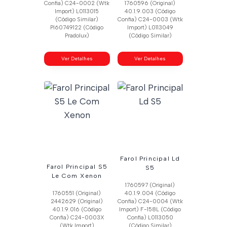
Confia) C24-0002 (Wtk
1760596 (Original)
Import) L0113015
40.1.9.003 (Código
(Código Similar)
Confia) C24-0003 (Wtk
Pl60749122 (Código
Import) L0113049
Pradolux)
(Código Similar)
Ver Detalhes
Ver Detalhes
Farol Principal Ld
Farol Principal S5
S5
Le Com Xenon
1760597 (Original)
1760551 (Original)
40.1.9.004 (Código
2442629 (Original)
Confia) C24-0004 (Wtk
40.1.9.016 (Código
Import) F-158L (Código
Confia) C24-0003X
Confia) L0113050
(Wtk Import)
(Código Similar)