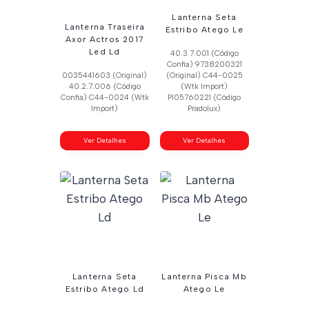
Lanterna Seta
Lanterna Traseira
Estribo Atego Le
Axor Actros 2017
Led Ld
40.3.7.001 (Código
Confia) 9738200321
0035441603 (Original)
(Original) C44-0025
40.2.7.006 (Código
(Wtk Import)
Confia) C44-0024 (Wtk
Pl05760221 (Código
Import)
Pradolux)
Ver Detalhes
Ver Detalhes
Lanterna Seta
Lanterna Pisca Mb
Estribo Atego Ld
Atego Le