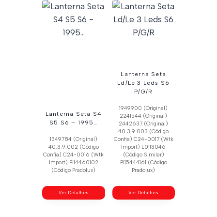
Lanterna Seta
Ld/Le 3 Leds S6
P/G/R
1949900 (Original)
Lanterna Seta S4
2241544 (Original)
S5 S6 – 1995…
2442637 (Original)
40.3.9.003 (Código
1349784 (Original)
Confia) C24-0017 (Wtk
40.3.9.002 (Código
Import) L0113046
Confia) C24-0016 (Wtk
(Código Similar)
Import) Pl14460102
Pl15444161 (Código
(Código Pradolux)
Pradolux)
Ver Detalhes
Ver Detalhes