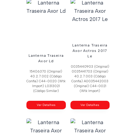
Lanterna Traseira
Axor Actros 2017
Lanterna Traseira
Le
Axor Ld
0035440903 (Original)
15406370 (Original)
0035441703 (Original)
40.2.7.002 (Código
40.2.7.003 (Código
Confia) C44-0020 (Wtk
Confia) A0035442003
Import) L0313021
(Original) C44-0021
(Código Similar)
(Wtk Import)
Ver Detalhes
Ver Detalhes