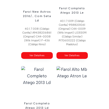
Farol Completo
Farol New Actros
Atego 2013 Le
2016/… Com Seta
Ld
40.1.7.009 (Código
Confia) 9588201061
40.1.7.008 (Código
(Original) C44-0009
Confia) A9438206861
(Wtk Import) L0313091
(Original) C44-0008
(Código Similar)
(Wtk Import) F-436
Pl70600222 (Código
(Código Nino)
Pradolux)
Ver Detalhes
Ver Detalhes
Farol Completo
Atego 2013 Ld