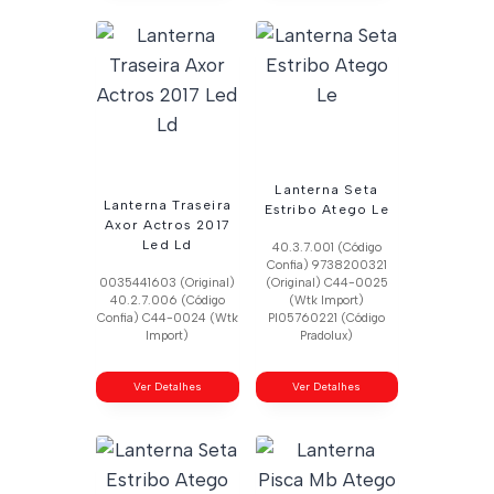
Lanterna Seta
Lanterna Traseira
Estribo Atego Le
Axor Actros 2017
Led Ld
40.3.7.001 (Código
Confia) 9738200321
0035441603 (Original)
(Original) C44-0025
40.2.7.006 (Código
(Wtk Import)
Confia) C44-0024 (Wtk
Pl05760221 (Código
Import)
Pradolux)
Ver Detalhes
Ver Detalhes