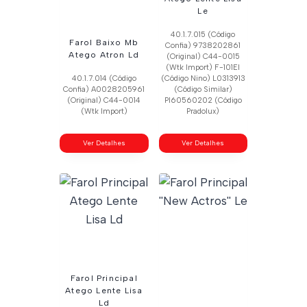
Le
40.1.7.015 (Código
Farol Baixo Mb
Confia) 9738202861
Atego Atron Ld
(Original) C44-0015
(Wtk Import) F-101El
40.1.7.014 (Código
(Código Nino) L0313913
Confia) A0028205961
(Código Similar)
(Original) C44-0014
Pl60560202 (Código
(Wtk Import)
Pradolux)
Ver Detalhes
Ver Detalhes
Farol Principal
Atego Lente Lisa
Ld