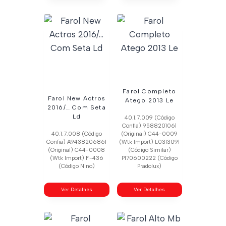
Farol Completo
Farol New Actros
Atego 2013 Le
2016/… Com Seta
Ld
40.1.7.009 (Código
Confia) 9588201061
40.1.7.008 (Código
(Original) C44-0009
Confia) A9438206861
(Wtk Import) L0313091
(Original) C44-0008
(Código Similar)
(Wtk Import) F-436
Pl70600222 (Código
(Código Nino)
Pradolux)
Ver Detalhes
Ver Detalhes