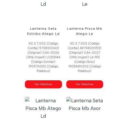
Lanterna Seta
Lanterna Pisca Mb
Estribo Atego Ld
Atego Le
40.3.7.002 (Código
40.3.7.003 (Código
Confia) 9738200421
Confia) A9738200521
(Original) C44-0026
(Original) C44-0027
(Wtk Import) L0313144
(Wtk Import) Ld-195
(Código Similar)
(Código Nino)
Pl05760121 (Código
Pl05880202 (Código
Pradolux)
Pradolux)
Ver Detalhes
Ver Detalhes