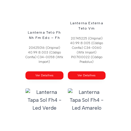
Lanterna Externa
Teto Vm
Lanterna Teto Fh
Nh Fm Edc – Fh
20745225 (Original)
40.99.8.005 (Código
20425016 (Original)
Confia) C34-0060
40.99.8.003 (Código
(Wtk Import)
Confia) C34-0058 (Wtk
Pl07100022 (Código
Import)
Pradolux)
Ver Detalhes
Ver Detalhes