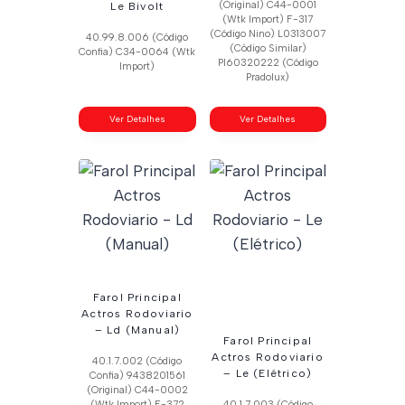
(Original) C44-0001
Le Bivolt
(Wtk Import) F-317
(Código Nino) L0313007
40.99.8.006 (Código
(Código Similar)
Confia) C34-0064 (Wtk
Pl60320222 (Código
Import)
Pradolux)
Ver Detalhes
Ver Detalhes
Farol Principal
Actros Rodoviario
– Ld (Manual)
Farol Principal
Actros Rodoviario
40.1.7.002 (Código
– Le (Elétrico)
Confia) 9438201561
(Original) C44-0002
(Wtk Import) F-372
40.1.7.003 (Código