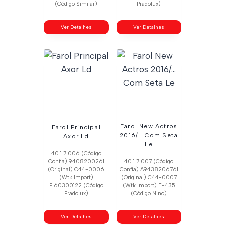
(Código Similar)
Pradolux)
Ver Detalhes
Ver Detalhes
Farol New Actros
Farol Principal
2016/… Com Seta
Axor Ld
Le
40.1.7.006 (Código
Confia) 9408200261
40.1.7.007 (Código
(Original) C44-0006
Confia) A9438206761
(Wtk Import)
(Original) C44-0007
Pl60300122 (Código
(Wtk Import) F-435
Pradolux)
(Código Nino)
Ver Detalhes
Ver Detalhes