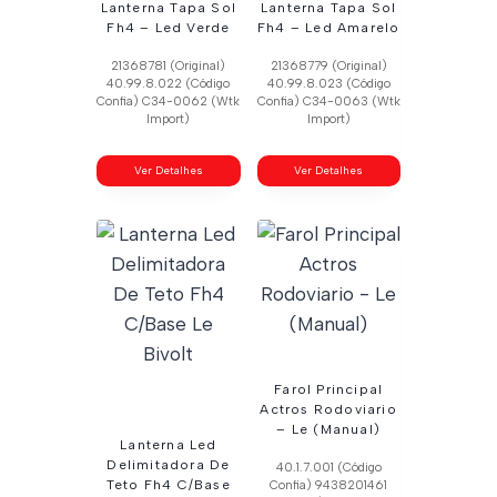
Lanterna Tapa Sol
Lanterna Tapa Sol
Fh4 – Led Verde
Fh4 – Led Amarelo
21368781 (Original)
21368779 (Original)
40.99.8.022 (Código
40.99.8.023 (Código
Confia) C34-0062 (Wtk
Confia) C34-0063 (Wtk
Import)
Import)
Ver Detalhes
Ver Detalhes
Farol Principal
Actros Rodoviario
– Le (Manual)
Lanterna Led
Delimitadora De
40.1.7.001 (Código
Teto Fh4 C/Base
Confia) 9438201461