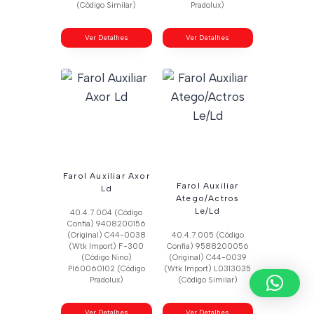
(Código Similar)
Pradolux)
Ver Detalhes
Ver Detalhes
Farol Auxiliar Axor
Farol Auxiliar
Ld
Atego/Actros
Le/Ld
40.4.7.004 (Código
Confia) 9408200156
(Original) C44-0038
40.4.7.005 (Código
(Wtk Import) F-300
Confia) 9588200056
(Código Nino)
(Original) C44-0039
Pl60060102 (Código
(Wtk Import) L0313035
Pradolux)
(Código Similar)
Ver Detalhes
Ver Detalhes