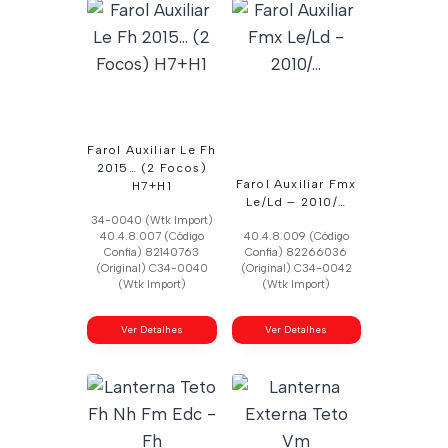
Farol Auxiliar Le Fh
2015… (2 Focos)
Farol Auxiliar Fmx
H7+H1
Le/Ld – 2010/…
34-0040 (Wtk Import)
40.4.8.007 (Código
40.4.8.009 (Código
Confia) 82140763
Confia) 82266036
(Original) C34-0040
(Original) C34-0042
(Wtk Import)
(Wtk Import)
Ver Detalhes
Ver Detalhes