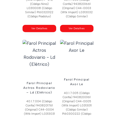
(Código Nino)
Confia) 9438201661
L0313008 (Código
(Original) C44-0003
Similar) Pl60320122
(Wtk Import) L0313032
(Código Pradolux)
(Código Similar)
Ver Detalhes
Ver Detalhes
Farol Principal
Farol Principal
Axor Le
Actros Rodoviario
– Ld (Elétrico)
40.1.7.005 (Código
Confia) 9408200161
40.1.7.004 (Código
(Original) C44-0005
Confia) 9438201761
(Wtk Import) L0313011
(Original) C44-0004
(Código Similar)
(Wtk Import) L0313031
Pl60300222 (Código