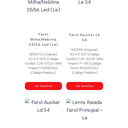
Farol
Farol Auxiliar Le
Milha/Neblina
S4
S5/S6 Led (Le)
1422991 (Original)
1852572 (Original)
40.4.9.007 (Código
40.4.9.005 (Código
Confia) C24-0028 (Wtk
Confia) C24-0026 (Wtk
Import) F-155 (Código
Import) Pl61180262
Nino) Pl60160202
(Código Pradolux)
(Código Pradolux)
Ver Detalhes
Ver Detalhes