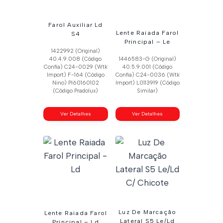
Farol Auxiliar Ld
Lente Raiada Farol
S4
Principal – Le
1422992 (Original)
40.4.9.008 (Código
1446583-G (Original)
Confia) C24-0029 (Wtk
40.5.9.001 (Código
Import) F-164 (Código
Confia) C24-0036 (Wtk
Nino) Pl60160102
Import) L0113919 (Código
(Código Pradolux)
Similar)
Ver Detalhes
Ver Detalhes
Luz De Marcação
Lente Raiada Farol
Lateral S5 Le/Ld
Principal – Ld