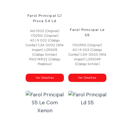
Farol Principal C/
Pisca S4 Ld
Farol Principal Le
1467003 (Original)
S5
1732510 (Original)
40.1.9.002 (Código
Confia) C24-0002 (Wtk
1760596 (Original)
Import) L0113015
40.1.9.003 (Código
(Código Similar)
Confia) C24-0003 (Wtk
Pl60749122 (Código
Import) L0113049
Pradolux)
(Código Similar)
Ver Detalhes
Ver Detalhes