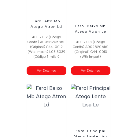
Farol Alto Mb
Farol Baixo Mb
Atego Atron Ld
Atego Atron Le
40.1.7.012 (Código
Confia) A0028205861
40.1.7.013 (Código
(Original) C44-0012
Confia) A0028206161
(Wtk Import) L0313039
(Original) C44-0013
(Código Similar)
(Wtk Import)
Ver Detalhes
Ver Detalhes
Farol Principal
Atego Lente Lisa