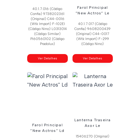
Farol Principal
40.1.7.016 (Código
”New Actros” Le
Confia) 9738202361
(Original) C44-0016
(Wtk Import) F-102El
40.1.7.017 (Código
(Código Nino) L0313014
Confia) 9608200439
(Código Similar)
(Original) C44-0017
Pl60560102 (Código
(Wtk Import) F-299
Pradolux)
(Código Nino)
Ver Detalhes
Ver Detalhes
Lanterna Traseira
Farol Principal
Axor Le
”New Actros” Ld
15406270 (Original)