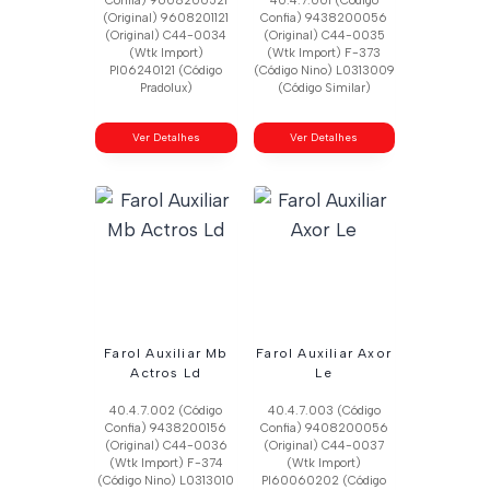
Confia) 9608200521
40.4.7.001 (Código
(Original) 9608201121
Confia) 9438200056
(Original) C44-0034
(Original) C44-0035
(Wtk Import)
(Wtk Import) F-373
Pl06240121 (Código
(Código Nino) L0313009
Pradolux)
(Código Similar)
Ver Detalhes
Ver Detalhes
Farol Auxiliar Mb
Farol Auxiliar Axor
Actros Ld
Le
40.4.7.002 (Código
40.4.7.003 (Código
Confia) 9438200156
Confia) 9408200056
(Original) C44-0036
(Original) C44-0037
(Wtk Import) F-374
(Wtk Import)
(Código Nino) L0313010
Pl60060202 (Código