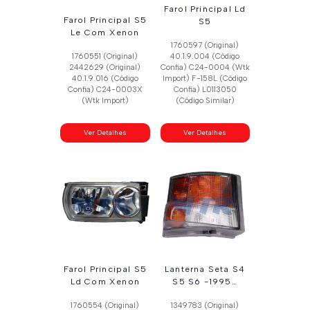
Farol Principal Ld
Farol Principal S5
S5
Le Com Xenon
1760597 (Original)
1760551 (Original)
40.1.9.004 (Código
2442629 (Original)
Confia) C24-0004 (Wtk
40.1.9.016 (Código
Import) F-158L (Código
Confia) C24-0003X
Confia) L0113050
(Wtk Import)
(Código Similar)
Ver Detalhes
Ver Detalhes
Farol Principal S5
Lanterna Seta S4
Ld Com Xenon
S5 S6 -1995…
1760554 (Original)
1349783 (Original)