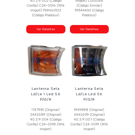
40.3.9.002 (Código
Import) L0113046
Confia) C24-0016 (Wtk
(Código Similar)
Import) Pl14460102
Pl15444161 (Código
(Código Pradolux)
Pradolux)
Ver Detalhes
Ver Detalhes
Lanterna Seta
Lanterna Seta
Ld/Le 1 Led S6
Ld/Le Led S6
P/G/R
P/G/R
1747981 (Original)
1949898 (Original)
2442689 (Original)
2442639 (Original)
40.3.9.004 (Código
40.3.9.007 (Código
Confia) C24-0018 (Wtk
Confia) C24-0019 (Wtk
Import)
Import)