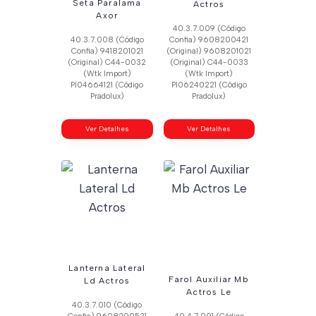
Seta Paralama
Actros
Axor
40.3.7.009 (Código
40.3.7.008 (Código
Confia) 9608200421
Confia) 9418201021
(Original) 9608201021
(Original) C44-0032
(Original) C44-0033
(Wtk Import)
(Wtk Import)
Pl04664121 (Código
Pl06240221 (Código
Pradolux)
Pradolux)
Ver Detalhes
Ver Detalhes
Lanterna Lateral
Farol Auxiliar Mb
Ld Actros
Actros Le
40.3.7.010 (Código