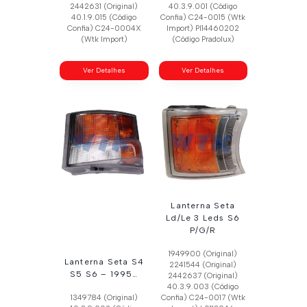
2442631 (Original)
40.3.9.001 (Código
40.1.9.015 (Código
Confia) C24-0015 (Wtk
Confia) C24-0004X
Import) Pl14460202
(Wtk Import)
(Código Pradolux)
Ver Detalhes
Ver Detalhes
Lanterna Seta
Ld/Le 3 Leds S6
P/G/R
1949900 (Original)
Lanterna Seta S4
2241544 (Original)
S5 S6 – 1995…
2442637 (Original)
40.3.9.003 (Código
1349784 (Original)
Confia) C24-0017 (Wtk