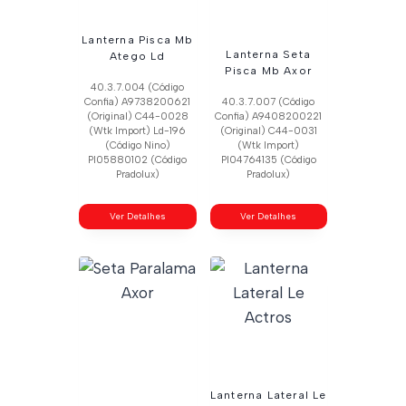
Lanterna Pisca Mb
Lanterna Seta
Atego Ld
Pisca Mb Axor
40.3.7.004 (Código
Confia) A9738200621
40.3.7.007 (Código
(Original) C44-0028
Confia) A9408200221
(Wtk Import) Ld-196
(Original) C44-0031
(Código Nino)
(Wtk Import)
Pl05880102 (Código
Pl04764135 (Código
Pradolux)
Pradolux)
Ver Detalhes
Ver Detalhes
Lanterna Lateral Le