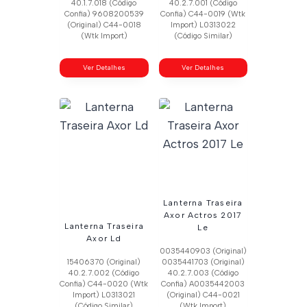
40.1.7.018 (Código
40.2.7.001 (Código
Confia) 9608200539
Confia) C44-0019 (Wtk
(Original) C44-0018
Import) L0313022
(Wtk Import)
(Código Similar)
Ver Detalhes
Ver Detalhes
Lanterna Traseira
Axor Actros 2017
Lanterna Traseira
Le
Axor Ld
0035440903 (Original)
15406370 (Original)
0035441703 (Original)
40.2.7.002 (Código
40.2.7.003 (Código
Confia) C44-0020 (Wtk
Confia) A0035442003
Import) L0313021
(Original) C44-0021
(Código Similar)
(Wtk Import)