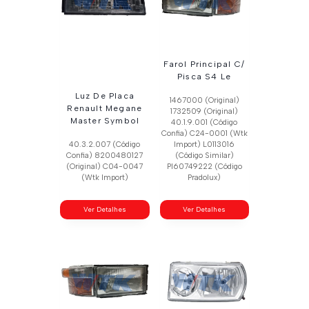
Farol Principal C/
Pisca S4 Le
Luz De Placa
1467000 (Original)
Renault Megane
1732509 (Original)
Master Symbol
40.1.9.001 (Código
Confia) C24-0001 (Wtk
40.3.2.007 (Código
Import) L0113016
Confia) 8200480127
(Código Similar)
(Original) C04-0047
Pl60749222 (Código
(Wtk Import)
Pradolux)
Ver Detalhes
Ver Detalhes