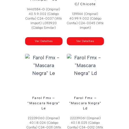
C/ Chicote
1446584-G (Original)
40.5.9.002 (Código
1391144 (Original)
Confia) C24-0037 (Wtk
40.99.9.002 (Código
Import) L0113920
Confia) C24-0045 (Wtk
(Código Similar)
Import)
Ver Detalhes
Ver Detalhes
Farol Fmx –
Farol Fmx –
”Mascara Negra”
”Mascara Negra”
Le
Ld
22239060 (Original)
22239061 (Original)
40.1.8.024 (Código
40.1.8.025 (Código
Confia) C34-0011 (Wtk
Confia) C34-0012 (Wtk