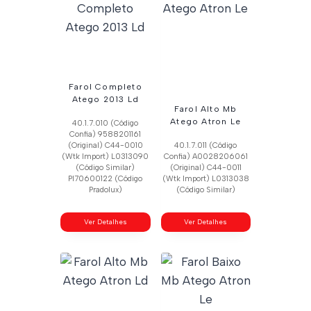
Farol Completo
Atego 2013 Ld
Farol Alto Mb
Atego Atron Le
40.1.7.010 (Código
Confia) 9588201161
(Original) C44-0010
40.1.7.011 (Código
(Wtk Import) L0313090
Confia) A0028206061
(Código Similar)
(Original) C44-0011
Pl70600122 (Código
(Wtk Import) L0313038
Pradolux)
(Código Similar)
Ver Detalhes
Ver Detalhes