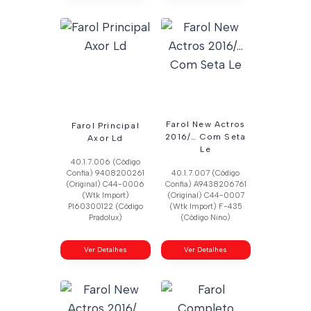
Farol New Actros
Farol Principal
2016/… Com Seta
Axor Ld
Le
40.1.7.006 (Código
Confia) 9408200261
40.1.7.007 (Código
(Original) C44-0006
Confia) A9438206761
(Wtk Import)
(Original) C44-0007
Pl60300122 (Código
(Wtk Import) F-435
Pradolux)
(Código Nino)
Ver Detalhes
Ver Detalhes