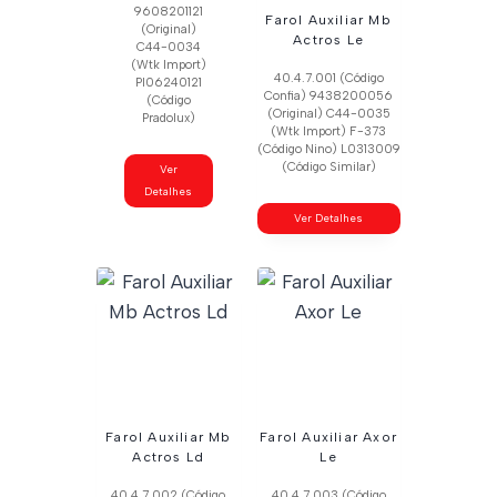
9608201121
Farol Auxiliar Mb
(Original)
Actros Le
C44-0034
(Wtk Import)
40.4.7.001 (Código
Pl06240121
Confia) 9438200056
(Código
(Original) C44-0035
Pradolux)
(Wtk Import) F-373
(Código Nino) L0313009
(Código Similar)
Ver
Detalhes
Ver Detalhes
Farol Auxiliar Mb
Farol Auxiliar Axor
Actros Ld
Le
40.4.7.002 (Código
40.4.7.003 (Código