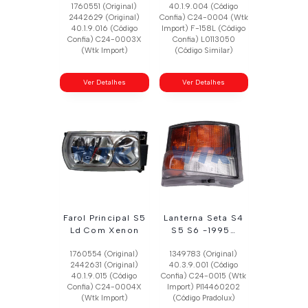
1760551 (Original)
40.1.9.004 (Código
2442629 (Original)
Confia) C24-0004 (Wtk
40.1.9.016 (Código
Import) F-158L (Código
Confia) C24-0003X
Confia) L0113050
(Wtk Import)
(Código Similar)
Ver Detalhes
Ver Detalhes
Farol Principal S5
Lanterna Seta S4
Ld Com Xenon
S5 S6 -1995…
1760554 (Original)
1349783 (Original)
2442631 (Original)
40.3.9.001 (Código
40.1.9.015 (Código
Confia) C24-0015 (Wtk
Confia) C24-0004X
Import) Pl14460202
(Wtk Import)
(Código Pradolux)