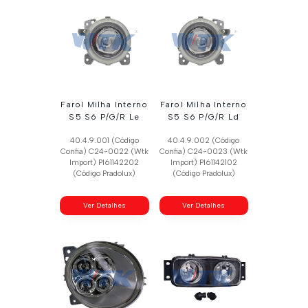
Farol Milha Interno
Farol Milha Interno
S5 S6 P/G/R Le
S5 S6 P/G/R Ld
40.4.9.001 (Código
40.4.9.002 (Código
Confia) C24-0022 (Wtk
Confia) C24-0023 (Wtk
Import) Pl61142202
Import) Pl61142102
(Código Pradolux)
(Código Pradolux)
Ver Detalhes
Ver Detalhes