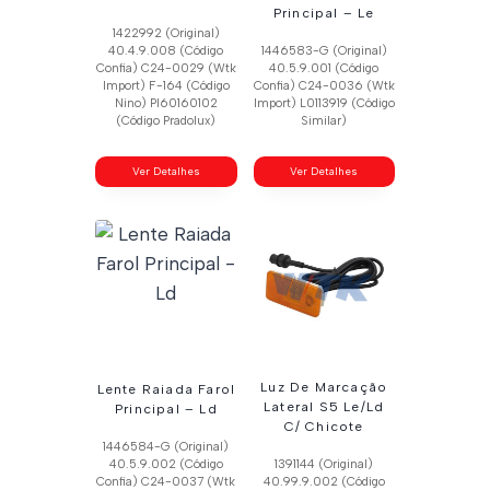
Principal – Le
1422992 (Original)
40.4.9.008 (Código
1446583-G (Original)
Confia) C24-0029 (Wtk
40.5.9.001 (Código
Import) F-164 (Código
Confia) C24-0036 (Wtk
Nino) Pl60160102
Import) L0113919 (Código
(Código Pradolux)
Similar)
Ver Detalhes
Ver Detalhes
Luz De Marcação
Lente Raiada Farol
Lateral S5 Le/Ld
Principal – Ld
C/ Chicote
1446584-G (Original)
40.5.9.002 (Código
1391144 (Original)
Confia) C24-0037 (Wtk
40.99.9.002 (Código