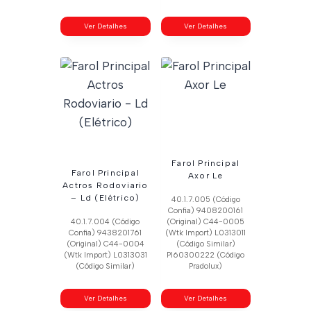
Ver Detalhes
Ver Detalhes
Farol Principal
Farol Principal
Axor Le
Actros Rodoviario
– Ld (Elétrico)
40.1.7.005 (Código
Confia) 9408200161
40.1.7.004 (Código
(Original) C44-0005
Confia) 9438201761
(Wtk Import) L0313011
(Original) C44-0004
(Código Similar)
(Wtk Import) L0313031
Pl60300222 (Código
(Código Similar)
Pradolux)
Ver Detalhes
Ver Detalhes