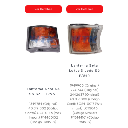
Ver Detalhes
Ver Detalhes
Lanterna Seta
Ld/Le 3 Leds S6
P/G/R
1949900 (Original)
Lanterna Seta S4
2241544 (Original)
S5 S6 – 1995…
2442637 (Original)
40.3.9.003 (Código
1349784 (Original)
Confia) C24-0017 (Wtk
40.3.9.002 (Código
Import) L0113046
Confia) C24-0016 (Wtk
(Código Similar)
Import) Pl14460102
Pl15444161 (Código
(Código Pradolux)
Pradolux)