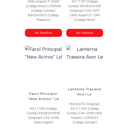
(Wtk Import) F-102El
40.1.7.017 (Código
(Código Nino) L0313014
Confia) 9608200439
(Código Similar)
(Original) C44-0017
Pl60560102 (Código
(Wtk Import) F-299
Pradolux)
(Código Nino)
Ver Detalhes
Ver Detalhes
Lanterna Traseira
Farol Principal
Axor Le
”New Actros” Ld
15406270 (Original)
40.1.7.018 (Código
40.2.7.001 (Código
Confia) 9608200539
Confia) C44-0019 (Wtk
(Original) C44-0018
Import) L0313022
(Wtk Import)
(Código Similar)