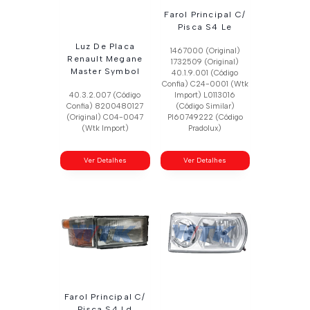
Farol Principal C/
Pisca S4 Le
Luz De Placa
1467000 (Original)
Renault Megane
1732509 (Original)
Master Symbol
40.1.9.001 (Código
Confia) C24-0001 (Wtk
40.3.2.007 (Código
Import) L0113016
Confia) 8200480127
(Código Similar)
(Original) C04-0047
Pl60749222 (Código
(Wtk Import)
Pradolux)
Ver Detalhes
Ver Detalhes
Farol Principal C/
Pisca S4 Ld