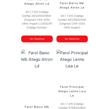
Farol Baixo Mb
Atego Atron Ld
Atego Atron Le
40.1.7.012 (Código
Confia) A0028205861
40.1.7.013 (Código
(Original) C44-0012
Confia) A0028206161
(Wtk Import) L0313039
(Original) C44-0013
(Código Similar)
(Wtk Import)
Ver Detalhes
Ver Detalhes
Farol Principal
Atego Lente Lisa
Le
40.1.7.015 (Código
Farol Baixo Mb
Confia) 9738202861