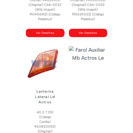
Confia) 9418201021
(Original) 9608201021
(Original) C44-0032
(Original) C44-0033
(Wtk Import)
(Wtk Import)
Pl04664121 (Código
Pl06240221 (Código
Pradolux)
Pradolux)
Ver Detalhes
Ver Detalhes
Lanterna
Lateral Ld
Actros
40.3.7.010
(Código
Confia)
9608200521
(Original)