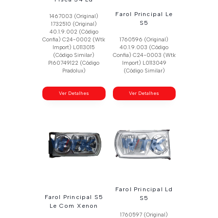
Farol Principal Le
1467003 (Original)
S5
1732510 (Original)
40.1.9.002 (Código
Confia) C24-0002 (Wtk
1760596 (Original)
Import) L0113015
40.1.9.003 (Código
(Código Similar)
Confia) C24-0003 (Wtk
Pl60749122 (Código
Import) L0113049
Pradolux)
(Código Similar)
Ver Detalhes
Ver Detalhes
Farol Principal Ld
Farol Principal S5
S5
Le Com Xenon
1760597 (Original)