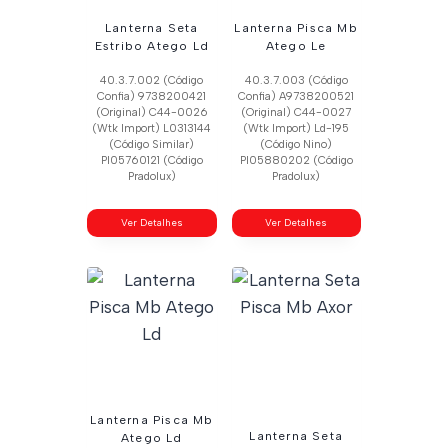
Lanterna Seta
Lanterna Pisca Mb
Estribo Atego Ld
Atego Le
40.3.7.002 (Código
40.3.7.003 (Código
Confia) 9738200421
Confia) A9738200521
(Original) C44-0026
(Original) C44-0027
(Wtk Import) L0313144
(Wtk Import) Ld-195
(Código Similar)
(Código Nino)
Pl05760121 (Código
Pl05880202 (Código
Pradolux)
Pradolux)
Ver Detalhes
Ver Detalhes
Lanterna Pisca Mb
Lanterna Seta
Atego Ld