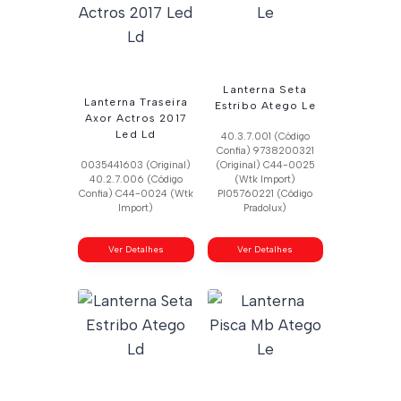
Lanterna Seta
Lanterna Traseira
Estribo Atego Le
Axor Actros 2017
Led Ld
40.3.7.001 (Código
Confia) 9738200321
0035441603 (Original)
(Original) C44-0025
40.2.7.006 (Código
(Wtk Import)
Confia) C44-0024 (Wtk
Pl05760221 (Código
Import)
Pradolux)
Ver Detalhes
Ver Detalhes