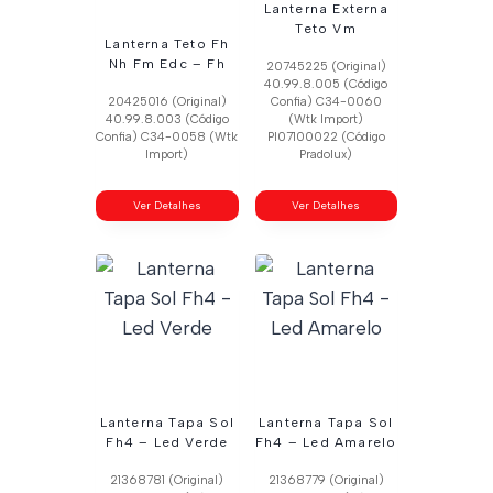
Lanterna Externa
Teto Vm
Lanterna Teto Fh
Nh Fm Edc – Fh
20745225 (Original)
40.99.8.005 (Código
20425016 (Original)
Confia) C34-0060
40.99.8.003 (Código
(Wtk Import)
Confia) C34-0058 (Wtk
Pl07100022 (Código
Import)
Pradolux)
Ver Detalhes
Ver Detalhes
Lanterna Tapa Sol
Lanterna Tapa Sol
Fh4 – Led Verde
Fh4 – Led Amarelo
21368781 (Original)
21368779 (Original)