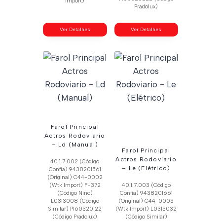
Import)
Pradolux)
Ver Detalhes
Ver Detalhes
Farol Principal
Actros Rodoviario
– Ld (Manual)
Farol Principal
Actros Rodoviario
40.1.7.002 (Código
– Le (Elétrico)
Confia) 9438201561
(Original) C44-0002
(Wtk Import) F-372
40.1.7.003 (Código
(Código Nino)
Confia) 9438201661
L0313008 (Código
(Original) C44-0003
Similar) Pl60320122
(Wtk Import) L0313032
(Código Pradolux)
(Código Similar)