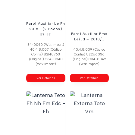
Farol Auxiliar Le Fh
2015… (2 Focos)
Farol Auxiliar Fmx
H7+H1
Le/Ld – 2010/…
34-0040 (Wtk Import)
40.4.8.007 (Código
40.4.8.009 (Código
Confia) 82140763
Confia) 82266036
(Original) C34-0040
(Original) C34-0042
(Wtk Import)
(Wtk Import)
Ver Detalhes
Ver Detalhes