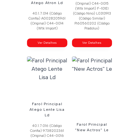
Atego Atron Ld
(Original) C44-0015
(Wtk Import) F-101El
40.1.7.014 (Código
(Código Nino) L0313913
Confia) A0028205961
(Código Similar)
(Original) C44-0014
Pl60560202 (Código
(Wtk Import)
Pradolux)
Ver Detalhes
Ver Detalhes
Farol Principal
Atego Lente Lisa
Ld
Farol Principal
40.1.7.016 (Código
”New Actros” Le
Confia) 9738202361
(Original) C44-0016