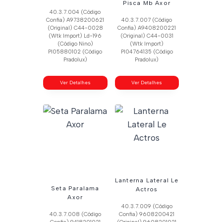
Pisca Mb Axor
40.3.7.004 (Código
Confia) A9738200621
40.3.7.007 (Código
(Original) C44-0028
Confia) A9408200221
(Wtk Import) Ld-196
(Original) C44-0031
(Código Nino)
(Wtk Import)
Pl05880102 (Código
Pl04764135 (Código
Pradolux)
Pradolux)
Ver Detalhes
Ver Detalhes
Lanterna Lateral Le
Seta Paralama
Actros
Axor
40.3.7.009 (Código
40.3.7.008 (Código
Confia) 9608200421