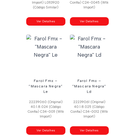
Import) L0113920
Confia) C24-0045 (Wtk
(Código Similar)
Import)
Ver Detalhes
Ver Detalhes
Farol Fmx –
Farol Fmx –
”Mascara Negra”
”Mascara Negra”
Le
Ld
22239060 (Original)
22239061 (Original)
40.1.8.024 (Código
40.1.8.025 (Código
Confia) C34-0011 (Wtk
Confia) C34-0012 (Wtk
Import)
Import)
Ver Detalhes
Ver Detalhes