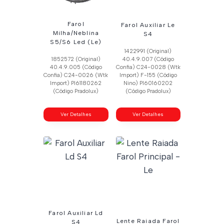
Farol
Farol Auxiliar Le
Milha/Neblina
S4
S5/S6 Led (Le)
1422991 (Original)
1852572 (Original)
40.4.9.007 (Código
40.4.9.005 (Código
Confia) C24-0028 (Wtk
Confia) C24-0026 (Wtk
Import) F-155 (Código
Import) Pl61180262
Nino) Pl60160202
(Código Pradolux)
(Código Pradolux)
Ver Detalhes
Ver Detalhes
Farol Auxiliar Ld
Lente Raiada Farol
S4