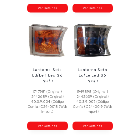
Ver Detalhes
Ver Detalhes
Lanterna Seta
Lanterna Seta
Ld/Le 1 Led S6
Ld/Le Led S6
P/G/R
P/G/R
1747981 (Original)
1949898 (Original)
2442689 (Original)
2442639 (Original)
40.3.9.004 (Código
40.3.9.007 (Código
Confia) C24-0018 (Wtk
Confia) C24-0019 (Wtk
Import)
Import)
Ver Detalhes
Ver Detalhes