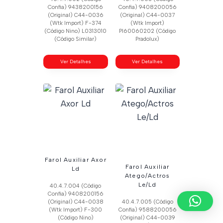
Confia) 9438200156
Confia) 9408200056
(Original) C44-0036
(Original) C44-0037
(Wtk Import) F-374
(Wtk Import)
(Código Nino) L0313010
Pl60060202 (Código
(Código Similar)
Pradolux)
Ver Detalhes
Ver Detalhes
Farol Auxiliar Axor
Farol Auxiliar
Ld
Atego/Actros
Le/Ld
40.4.7.004 (Código
Confia) 9408200156
(Original) C44-0038
40.4.7.005 (Código
(Wtk Import) F-300
Confia) 9588200056
(Código Nino)
(Original) C44-0039