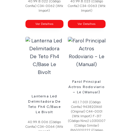
40.99.8.022 (Código
40.99.8.023 (Código
Confia) C34-0062 (Wtk
Confia) C34-0063 (Wtk
Import)
Import)
Ver Detalhes
Ver Detalhes
Farol Principal
Actros Rodoviario
– Le (Manual)
Lanterna Led
Delimitadora De
40.1.7.001 (Código
Teto Fh4 C/Base
Confia) 9438201461
(Original) C44-0001
Le Bivolt
(Wtk Import) F-317
(Código Nino) L0313007
40.99.8.006 (Código
(Código Similar)
Confia) C34-0064 (Wtk
Pl60320222 (Código