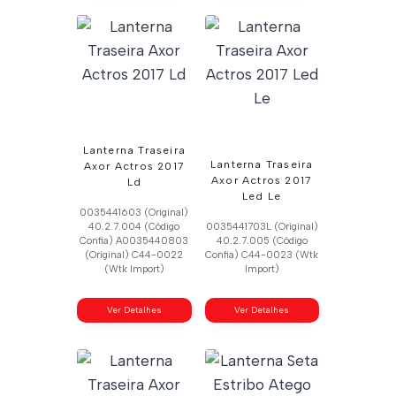
Lanterna Traseira
Lanterna Traseira
Axor Actros 2017
Axor Actros 2017
Ld
Led Le
0035441603 (Original)
40.2.7.004 (Código
0035441703L (Original)
Confia) A0035440803
40.2.7.005 (Código
(Original) C44-0022
Confia) C44-0023 (Wtk
(Wtk Import)
Import)
Ver Detalhes
Ver Detalhes