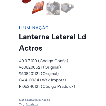
ILUMINAÇÃO
Lanterna Lateral Ld
Actros
40.3.7.010 (Código Confia)
9608200521 (Original)
9608201121 (Original)
C44-0034 (Wtk Import)
Pl06240121 (Código Pradolux)
Categoria:
Iluminação
Tag:
Sinaleira