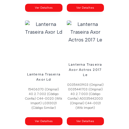
Ver Detalhes
Ver Detalhes
Lanterna Traseira
Axor Actros 2017
Lanterna Traseira
Le
Axor Ld
0035440903 (Original)
15406370 (Original)
0035441703 (Original)
40.2.7.002 (Código
40.2.7.003 (Código
Confia) C44-0020 (Wtk
Confia) A0035442003
Import) L0313021
(Original) C44-0021
(Código Similar)
(Wtk Import)
Ver Detalhes
Ver Detalhes