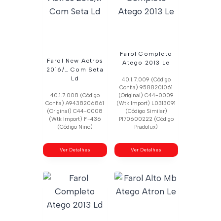
Farol Completo
Farol New Actros
Atego 2013 Le
2016/… Com Seta
Ld
40.1.7.009 (Código
Confia) 9588201061
40.1.7.008 (Código
(Original) C44-0009
Confia) A9438206861
(Wtk Import) L0313091
(Original) C44-0008
(Código Similar)
(Wtk Import) F-436
Pl70600222 (Código
(Código Nino)
Pradolux)
Ver Detalhes
Ver Detalhes