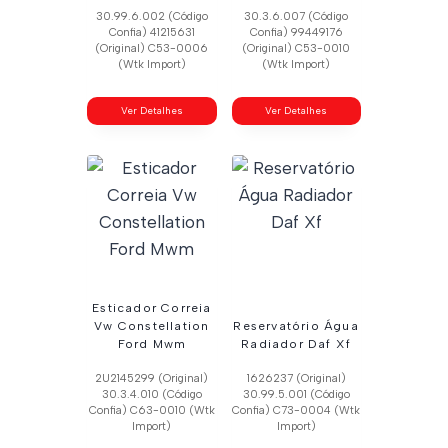
30.99.6.002 (Código
30.3.6.007 (Código
Confia) 41215631
Confia) 99449176
(Original) C53-0006
(Original) C53-0010
(Wtk Import)
(Wtk Import)
Ver Detalhes
Ver Detalhes
Esticador Correia
Vw Constellation
Reservatório Água
Ford Mwm
Radiador Daf Xf
2U2145299 (Original)
1626237 (Original)
30.3.4.010 (Código
30.99.5.001 (Código
Confia) C63-0010 (Wtk
Confia) C73-0004 (Wtk
Import)
Import)