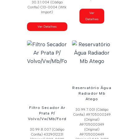
30.3.1.004 (Código
Confia) C13-0004 (Wtk
Import)
Ver
Detalhes
Ver Detalhes
Reservatório Água
Radiador Mb
Atego
Filtro Secador Ar
30.99.7.001 (Código
Prata P/
Confia) A9705000249
Volvo/Vw/Mb/Ford
(Original)
A9705000349
30.99.8.007 (Código
(Original)
Confia) 4329012231
A9705000449