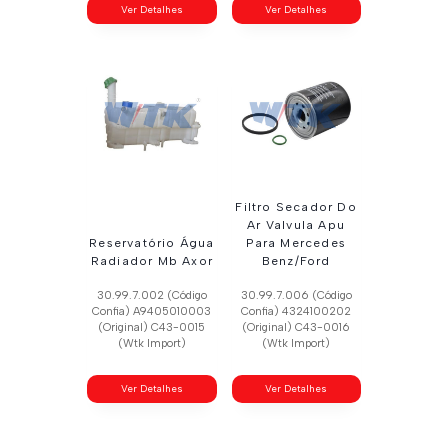
Ver Detalhes
Ver Detalhes
Filtro Secador Do
Ar Valvula Apu
Reservatório Água
Para Mercedes
Radiador Mb Axor
Benz/Ford
30.99.7.002 (Código
30.99.7.006 (Código
Confia) A9405010003
Confia) 4324100202
(Original) C43-0015
(Original) C43-0016
(Wtk Import)
(Wtk Import)
Ver Detalhes
Ver Detalhes