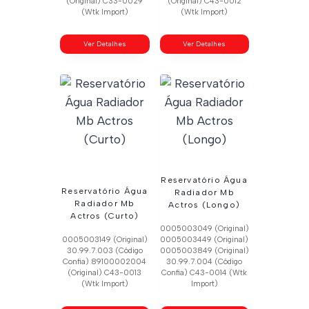
(Original) C33-0029
(Original) C43-0012
(Wtk Import)
(Wtk Import)
Ver Detalhes
Ver Detalhes
Reservatório Água
Reservatório Água
Radiador Mb
Radiador Mb
Actros (Longo)
Actros (Curto)
0005003049 (Original)
0005003149 (Original)
0005003449 (Original)
30.99.7.003 (Código
0005003849 (Original)
Confia) 89100002004
30.99.7.004 (Código
(Original) C43-0013
Confia) C43-0014 (Wtk
(Wtk Import)
Import)