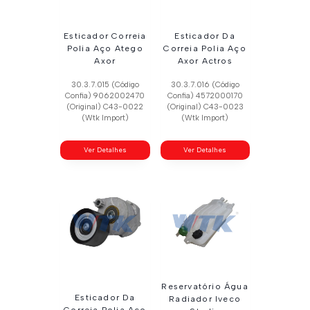
Esticador Correia
Esticador Da
Polia Aço Atego
Correia Polia Aço
Axor
Axor Actros
30.3.7.015 (Código
30.3.7.016 (Código
Confia) 9062002470
Confia) 4572000170
(Original) C43-0022
(Original) C43-0023
(Wtk Import)
(Wtk Import)
Ver Detalhes
Ver Detalhes
Reservatório Água
Esticador Da
Radiador Iveco