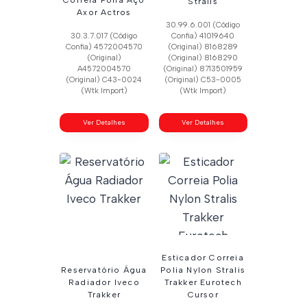
Correia Polia Aço
Stralis
Axor Actros
30.99.6.001 (Código
30.3.7.017 (Código
Confia) 41019640
Confia) 4572004570
(Original) 8168289
(Original)
(Original) 8168290
A4572004570
(Original) 8713501959
(Original) C43-0024
(Original) C53-0005
(Wtk Import)
(Wtk Import)
Ver Detalhes
Ver Detalhes
Esticador Correia
Reservatório Água
Polia Nylon Stralis
Radiador Iveco
Trakker Eurotech
Trakker
Cursor