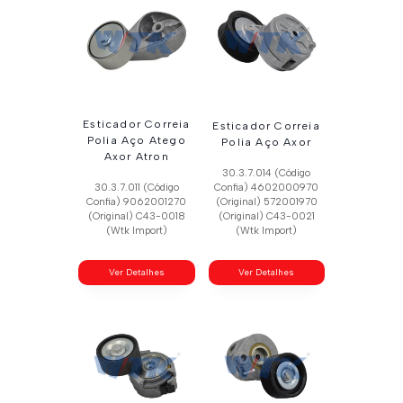
Esticador Correia
Esticador Correia
Polia Aço Atego
Polia Aço Axor
Axor Atron
30.3.7.014 (Código
30.3.7.011 (Código
Confia) 4602000970
Confia) 9062001270
(Original) 572001970
(Original) C43-0018
(Original) C43-0021
(Wtk Import)
(Wtk Import)
Ver Detalhes
Ver Detalhes