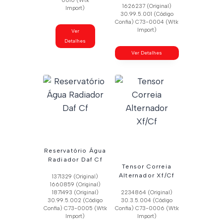
0010 (Wtk
1626237 (Original)
Import)
30.99.5.001 (Código
Confia) C73-0004 (Wtk
Import)
Ver
Detalhes
Ver Detalhes
Reservatório Água
Radiador Daf Cf
Tensor Correia
Alternador Xf/Cf
1371329 (Original)
1660859 (Original)
1871493 (Original)
2234864 (Original)
30.99.5.002 (Código
30.3.5.004 (Código
Confia) C73-0005 (Wtk
Confia) C73-0006 (Wtk
Import)
Import)