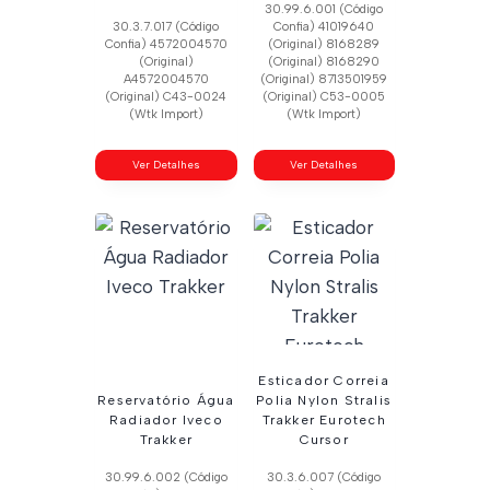
30.99.6.001 (Código
30.3.7.017 (Código
Confia) 41019640
Confia) 4572004570
(Original) 8168289
(Original)
(Original) 8168290
A4572004570
(Original) 8713501959
(Original) C43-0024
(Original) C53-0005
(Wtk Import)
(Wtk Import)
Ver Detalhes
Ver Detalhes
Esticador Correia
Reservatório Água
Polia Nylon Stralis
Radiador Iveco
Trakker Eurotech
Trakker
Cursor
30.99.6.002 (Código
30.3.6.007 (Código