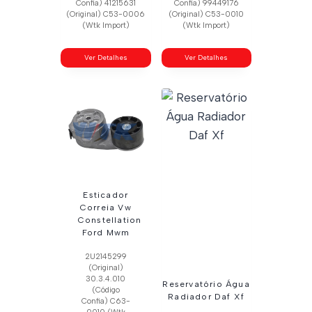
Confia) 41215631
Confia) 99449176
(Original) C53-0006
(Original) C53-0010
(Wtk Import)
(Wtk Import)
Ver Detalhes
Ver Detalhes
Esticador
Correia Vw
Constellation
Ford Mwm
2U2145299
(Original)
30.3.4.010
Reservatório Água
(Código
Radiador Daf Xf
Confia) C63-