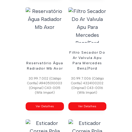
Filtro Secador Do
Ar Valvula Apu
Reservatório Água
Para Mercedes
Radiador Mb Axor
Benz/Ford
30.99.7.002 (Código
30.99.7.006 (Código
Confia) A9405010003
Confia) 4324100202
(Original) C43-0015
(Original) C43-0016
(Wtk Import)
(Wtk Import)
Ver Detalhes
Ver Detalhes