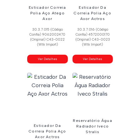
Esticador Correia
Esticador Da
Polia Aço Atego
Correia Polia Aço
Axor
Axor Actros
30.3.7.015 (Código
30.3.7.016 (Código
Confia) 9062002470
Confia) 4572000170
(Original) C43-0022
(Original) C43-0023
(Wtk Import)
(Wtk Import)
Ver Detalhes
Ver Detalhes
Reservatório Água
Esticador Da
Radiador Iveco
Correia Polia Aço
Stralis
Axor Actros