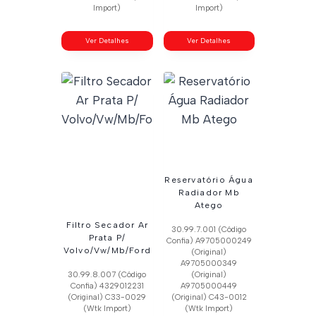
Import)
Import)
Ver Detalhes
Ver Detalhes
Reservatório Água
Radiador Mb
Atego
Filtro Secador Ar
30.99.7.001 (Código
Prata P/
Confia) A9705000249
Volvo/Vw/Mb/Ford
(Original)
A9705000349
30.99.8.007 (Código
(Original)
Confia) 4329012231
A9705000449
(Original) C33-0029
(Original) C43-0012
(Wtk Import)
(Wtk Import)