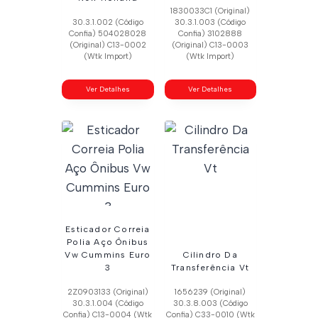
1830033C1 (Original)
30.3.1.002 (Código
30.3.1.003 (Código
Confia) 504028028
Confia) 3102888
(Original) C13-0002
(Original) C13-0003
(Wtk Import)
(Wtk Import)
Ver Detalhes
Ver Detalhes
Esticador Correia
Polia Aço Ônibus
Vw Cummins Euro
Cilindro Da
3
Transferência Vt
2Z0903133 (Original)
1656239 (Original)
30.3.1.004 (Código
30.3.8.003 (Código
Confia) C13-0004 (Wtk
Confia) C33-0010 (Wtk