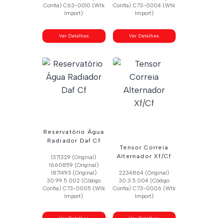
Confia) C63-0010 (Wtk
Confia) C73-0004 (Wtk
Import)
Import)
Ver Detalhes
Ver Detalhes
Reservatório Água
Radiador Daf Cf
Tensor Correia
Alternador Xf/Cf
1371329 (Original)
1660859 (Original)
1871493 (Original)
2234864 (Original)
30.99.5.002 (Código
30.3.5.004 (Código
Confia) C73-0005 (Wtk
Confia) C73-0006 (Wtk
Import)
Import)