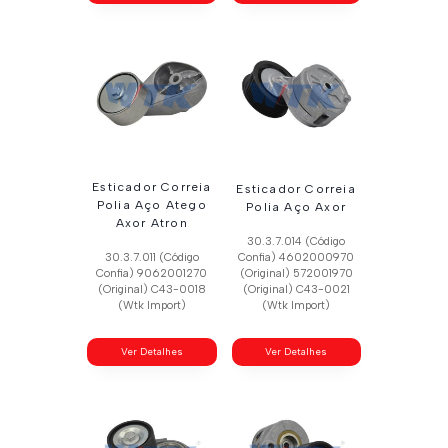
Esticador Correia
Esticador Correia
Polia Aço Atego
Polia Aço Axor
Axor Atron
30.3.7.014 (Código
30.3.7.011 (Código
Confia) 4602000970
Confia) 9062001270
(Original) 572001970
(Original) C43-0018
(Original) C43-0021
(Wtk Import)
(Wtk Import)
Ver Detalhes
Ver Detalhes