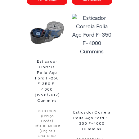
Ver Detalhes
Ver Detalhes
Esticador
Correia
Polia Aço
Ford F-250
F-350 F-
4000
(1998/2012)
Cummins
30.3.1.006
Esticador Correia
(Código
Polia Aço Ford F-
Confia)
350 F-4000
Bf0T10B300Da
Cummins
(Original)
C83-0003