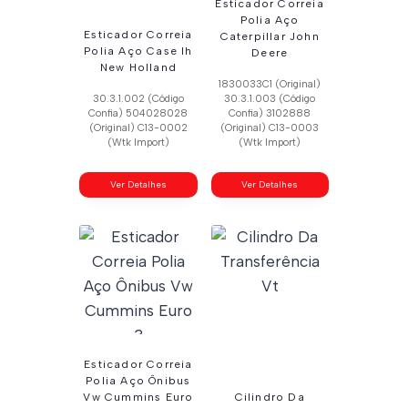
Esticador Correia
Polia Aço
Esticador Correia
Caterpillar John
Polia Aço Case Ih
Deere
New Holland
1830033C1 (Original)
30.3.1.002 (Código
30.3.1.003 (Código
Confia) 504028028
Confia) 3102888
(Original) C13-0002
(Original) C13-0003
(Wtk Import)
(Wtk Import)
Ver Detalhes
Ver Detalhes
Esticador Correia
Polia Aço Ônibus
Vw Cummins Euro
Cilindro Da