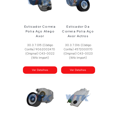
Esticador Correia
Esticador Da
Polia Aço Atego
Correia Polia Aço
Axor
Axor Actros
30.3.7.015 (Código
30.3.7.016 (Código
Confia) 9062002470
Confia) 4572000170
(Original) C43-0022
(Original) C43-0023
(Wtk Import)
(Wtk Import)
Ver Detalhes
Ver Detalhes