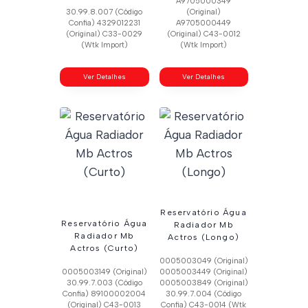
A9705000349
30.99.8.007 (Código
(Original)
Confia) 4329012231
A9705000449
(Original) C33-0029
(Original) C43-0012
(Wtk Import)
(Wtk Import)
Ver Detalhes
Ver Detalhes
Reservatório Água
Reservatório Água
Radiador Mb
Radiador Mb
Actros (Longo)
Actros (Curto)
0005003049 (Original)
0005003149 (Original)
0005003449 (Original)
30.99.7.003 (Código
0005003849 (Original)
Confia) 89100002004
30.99.7.004 (Código
(Original) C43-0013
Confia) C43-0014 (Wtk