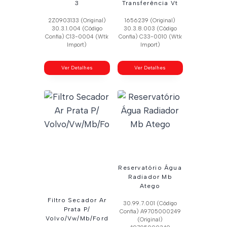
3
Transferência Vt
2Z0903133 (Original)
1656239 (Original)
30.3.1.004 (Código
30.3.8.003 (Código
Confia) C13-0004 (Wtk
Confia) C33-0010 (Wtk
Import)
Import)
Ver Detalhes
Ver Detalhes
Reservatório Água
Radiador Mb
Atego
Filtro Secador Ar
30.99.7.001 (Código
Prata P/
Confia) A9705000249
Volvo/Vw/Mb/Ford
(Original)