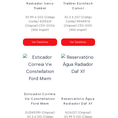
Radiador Iveco
Trakker Eurotech
Trakker
Cursor
30.99.6.002 (Código
30.3.6.007 (Código
Confia) 41215631
Confia) 99449176
(Original) C53-0006
(Original) C53-0010
(Wtk Import)
(Wtk Import)
Ver Detalhes
Ver Detalhes
Esticador Correia
Vw Constellation
Reservatório Água
Ford Mwm
Radiador Daf Xf
2U2145299 (Original)
1626237 (Original)
30.3.4.010 (Código
30.99.5.001 (Código