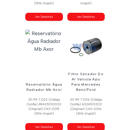
(Wtk Import)
Import)
Ver Detalhes
Ver Detalhes
Filtro Secador Do
Ar Valvula Apu
Reservatório Água
Para Mercedes
Radiador Mb Axor
Benz/Ford
30.99.7.002 (Código
30.99.7.006 (Código
Confia) A9405010003
Confia) 4324100202
(Original) C43-0015
(Original) C43-0016
(Wtk Import)
(Wtk Import)
Ver Detalhes
Ver Detalhes