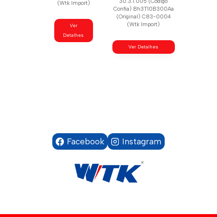
30.3.1.005 (Código
(Wtk Import)
Confia) Bh3T10B300Aa
(Original) C83-0004
(Wtk Import)
Ver
Detalhes
Ver Detalhes
Facebook
Instagram