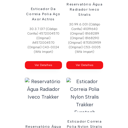
Reservatório Água
Esticador Da
Radiador Iveco
Correia Polia Aço
Stralis
Axor Actros
30.99.6.001 (Código
30.3.7.017 (Código
Confia) 41019640
Confia) 4572004570
(Original) 8168289
(Original)
(Original) 8168290
A4572004570
(Original) 8713501959
(Original) C43-0024
(Original) C53-0005
(Wtk Import)
(Wtk Import)
Ver Detalhes
Ver Detalhes
Esticador Correia
Reservatório Água
Polia Nylon Stralis