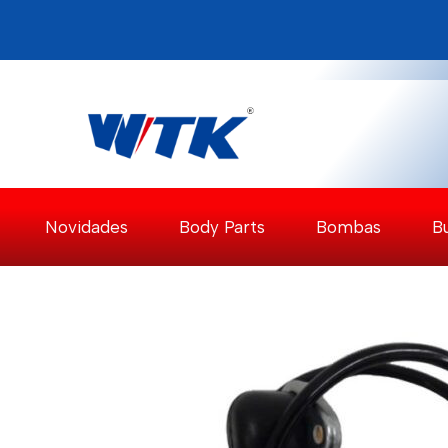
Pular
para
o
Conteúdo
Novidades
Body Parts
Bombas
B