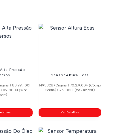
Alta Pressão
ersos
Sensor Altura Ecas
ginal) 80.99.1.001
1495828 (Original) 70.2.9.004 (Código
a) C15-0003 (Wtk
Confia) C25-0001 (Wtk Import)
port)
etalhes
Ver Detalhes