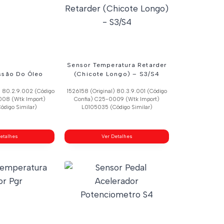
Sensor Temperatura Retarder
ssão Do Óleo
(Chicote Longo) – S3/S4
) 80.2.9.002 (Código
1526158 (Original) 80.3.9.001 (Código
008 (Wtk Import)
Confia) C25-0009 (Wtk Import)
ódigo Similar)
L0105035 (Código Similar)
etalhes
Ver Detalhes