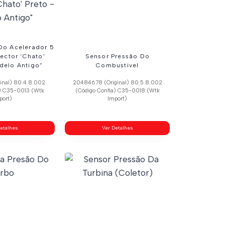
Do Acelerador 5
ector ‘Chato’
Sensor Pressão Do
delo Antigo”
Combustivel
inal) 80.4.8.002
20484678 (Original) 80.5.8.002
a) C35-0013 (Wtk
(Código Confia) C35-0018 (Wtk
port)
Import)
etalhes
Ver Detalhes