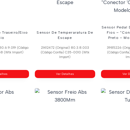
Sensor Pedal 
 Traseiro/Eixo
Sensor De Temperaratura De
Fios – ”Con
io
Escape
Preto – Mo
80.6.9.019 (Código
21412472 (Original) 80.3.8.003
3985226 (Orig
8 (Wtk Import)
(Código Confia) C35-0010 (Wtk
(Código Confi
Import)
Im
talhes
Ver Detalhes
Ver D