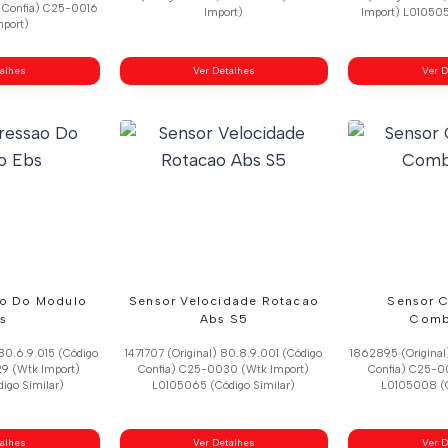
 Confia) C25-0016
Import)
Import) L010505
mport)
talhes
Ver Detalhes
Ver D
ao Do Modulo
Sensor Velocidade Rotacao
Sensor 
s
Abs S5
Comb
80.6.9.015 (Código
1471707 (Original) 80.8.9.001 (Código
1862895 (Original
9 (Wtk Import)
Confia) C25-0030 (Wtk Import)
Confia) C25-0
igo Similar)
L0105065 (Código Similar)
L0105008 (C
talhes
Ver Detalhes
Ver D