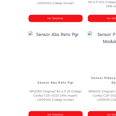
80.6.9.002 (Código
L0105066 (Código Similar)
(Wtk I
Ver Detalhes
Ver De
Sensor Press
Sensor Abs Reto Pgr
Eb
1892050 (Original) 80.6.9.011 (Código
1898652 (Original) 
Confia) C25-0025 (Wtk Import)
Confia) C25-002
L0105050 (Código Similar)
L0105015 (Cód
Ver Detalhes
Ver De