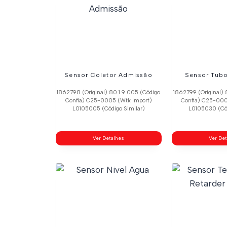
Sensor Coletor Admissão
Sensor Tub
1862798 (Original) 80.1.9.005 (Código
1862799 (Original) 
Confia) C25-0005 (Wtk Import)
Confia) C25-000
L0105005 (Código Similar)
L0105030 (Cód
Ver Detalhes
Ver De