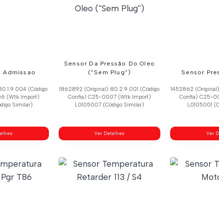
Sensor Da Pressão Do Oleo
o Admissao
(”Sem Plug”)
Sensor Pre
80.1.9.004 (Código
1862892 (Original) 80.2.9.001 (Código
1452862 (Original
6 (Wtk Import)
Confia) C25-0007 (Wtk Import)
Confia) C25-0
igo Similar)
L0105007 (Código Similar)
L0105001 (C
talhes
Ver Detalhes
Ver D