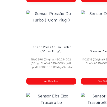
Sensor Pressão Do Turbo
(”Com Plug”)
Sensor De
1862890 (Original) 80.7.9.002
1402518 (Original) 
(Código Confia) C25-0036 (Wtk
Confia) C25-003
Import) L0105006 (Código Similar)
Ver Detalhes
Ver De