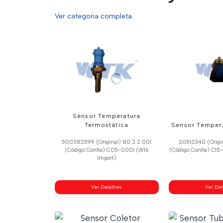
Ver categoria completa
Sensor Temperatura
Termostática
Sensor Temper
500382599 (Original) 80.3.2.001
20513340 (Origi
(Código Confia) C05-0001 (Wtk
(Código Confia) C15
Import)
Ver Detalhes
Ver De