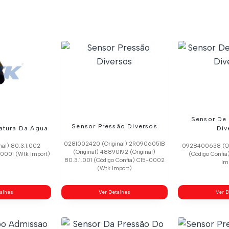
Sensor De 
Sensor Pressão Diversos
atura Da Agua
Div
0281002420 (Original) 2R0906051B
nal) 80.3.1.002
0928400638 (Ori
(Original) 48890192 (Original)
-0001 (Wtk Import)
(Código Confi
80.3.1.001 (Código Confia) C15-0002
Im
(Wtk Import)
talhes
Ver Detalhes
Ver D