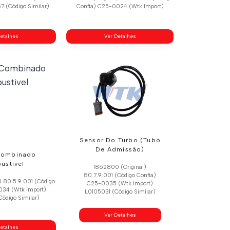
7 (Código Similar)
Confia) C25-0024 (Wtk Import)
etalhes
Ver Detalhes
Sensor Do Turbo (Tubo
De Admissão)
Combinado
ustivel
1862800 (Original)
80.7.9.001 (Código Confia)
) 80.5.9.001 (Código
C25-0035 (Wtk Import)
034 (Wtk Import)
L0105031 (Código Similar)
ódigo Similar)
Ver Detalhes
etalhes