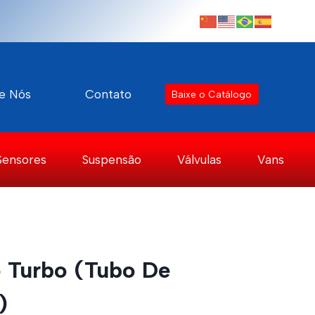
e Nós
Contato
Baixe o Catálogo
Sensores
Suspensão
Válvulas
Vans
 Turbo (Tubo De
)