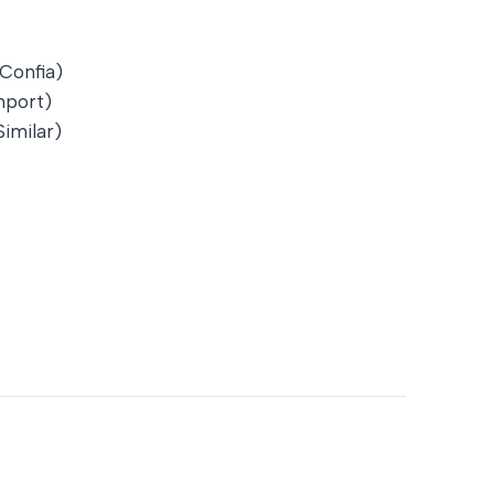
 Confia)
port)
imilar)