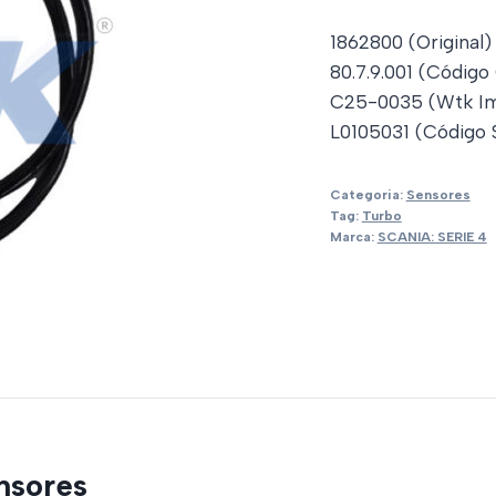
1862800 (Original)
80.7.9.001 (Código
C25-0035 (Wtk Im
L0105031 (Código S
Categoria:
Sensores
Tag:
Turbo
Marca:
SCANIA: SERIE 4
nsores