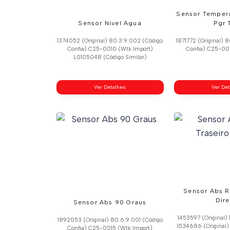
Sensor Tempera
Sensor Nivel Agua
Pgr 
1374052 (Original) 80.3.9.002 (Código
1871772 (Original) 
Confia) C25-0010 (Wtk Import)
Confia) C25-001
L0105048 (Código Similar)
Ver Detalhes
Ver De
Sensor Abs R
Dire
Sensor Abs 90 Graus
1453597 (Original) 
1892053 (Original) 80.6.9.001 (Código
1534686 (Original)
Confia) C25-0015 (Wtk Import)