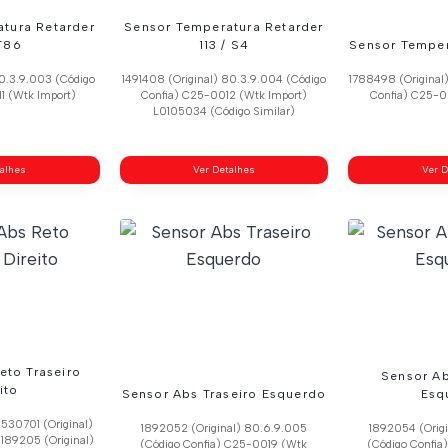
tura Retarder
Sensor Temperatura Retarder
T86
113 / S4
Sensor Temper
80.3.9.003 (Código
1491408 (Original) 80.3.9.004 (Código
1788498 (Original
1 (Wtk Import)
Confia) C25-0012 (Wtk Import)
Confia) C25-0
L0105034 (Código Similar)
talhes
Ver Detalhes
Ver D
eto Traseiro
Sensor Ab
ito
Sensor Abs Traseiro Esquerdo
Esq
1530701 (Original)
1892052 (Original) 80.6.9.005
1892054 (Orig
 189205 (Original)
(Código Confia) C25-0019 (Wtk
(Código Confi