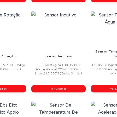
Sensor Tem
 Rotação
Sensor Indutivo
In
80.9.9.001 (Código
1888075 (Original) 80.8.9.002
1788498 (Original
7 (Wtk Import)
(Código Confia) C25-0038 (Wtk
80.3.9.007 (Códi
Import) L0105013 (Código Similar)
(Wtk 
talhes
Ver Detalhes
Ver D