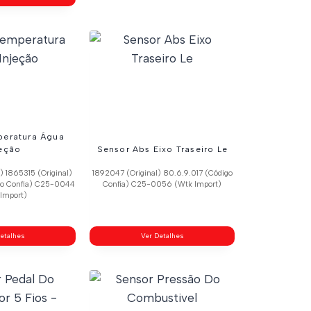
peratura Água
jeção
Sensor Abs Eixo Traseiro Le
) 1865315 (Original)
1892047 (Original) 80.6.9.017 (Código
go Confia) C25-0044
Confia) C25-0056 (Wtk Import)
Import)
etalhes
Ver Detalhes