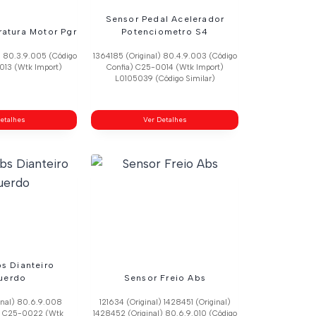
Sensor Pedal Acelerador
atura Motor Pgr
Potenciometro S4
) 80.3.9.005 (Código
1364185 (Original) 80.4.9.003 (Código
013 (Wtk Import)
Confia) C25-0014 (Wtk Import)
L0105039 (Código Similar)
etalhes
Ver Detalhes
s Dianteiro
uerdo
Sensor Freio Abs
inal) 80.6.9.008
121634 (Original) 1428451 (Original)
a) C25-0022 (Wtk
1428452 (Original) 80.6.9.010 (Código