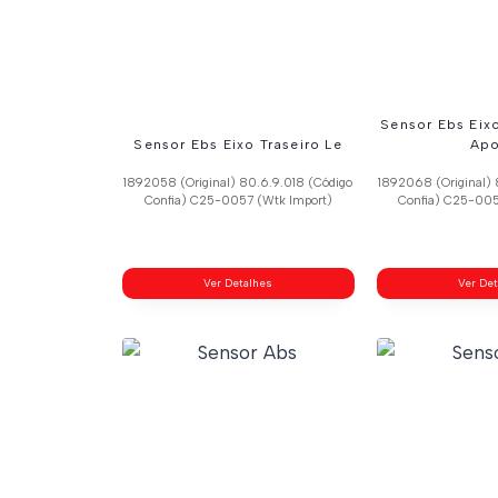
Sensor Ebs Eixo
Sensor Ebs Eixo Traseiro Le
Apo
1892058 (Original) 80.6.9.018 (Código
1892068 (Original) 
Confia) C25-0057 (Wtk Import)
Confia) C25-005
Ver Detalhes
Ver De