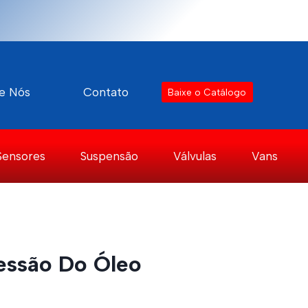
e Nós
Contato
Baixe o Catálogo
Sensores
Suspensão
Válvulas
Vans
essão Do Óleo