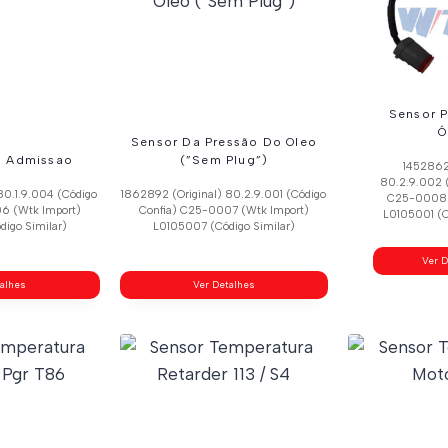
Sensor 
Ó
Sensor Da Pressão Do Oleo
o Admissao
(”Sem Plug”)
1452862 
80.2.9.002 (
80.1.9.004 (Código
1862892 (Original) 80.2.9.001 (Código
C25-0008 
6 (Wtk Import)
Confia) C25-0007 (Wtk Import)
L0105001 (C
igo Similar)
L0105007 (Código Similar)
Ver D
talhes
Ver Detalhes