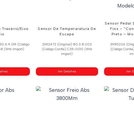
Sensor Pedal 
 Traseiro/Eixo
Sensor De Temperaratura De
Fios – ”Con
io
Escape
Preto – Mo
80.6.9.019 (Código
21412472 (Original) 80.3.8.003
3985226 (Orig
8 (Wtk Import)
(Código Confia) C35-0010 (Wtk
(Código Confi
Import)
Im
talhes
Ver Detalhes
Ver D