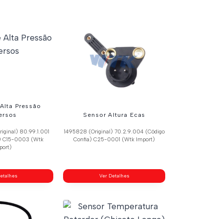
Alta Pressão
ersos
Sensor Altura Ecas
ginal) 80.99.1.001
1495828 (Original) 70.2.9.004 (Código
a) C15-0003 (Wtk
Confia) C25-0001 (Wtk Import)
port)
etalhes
Ver Detalhes