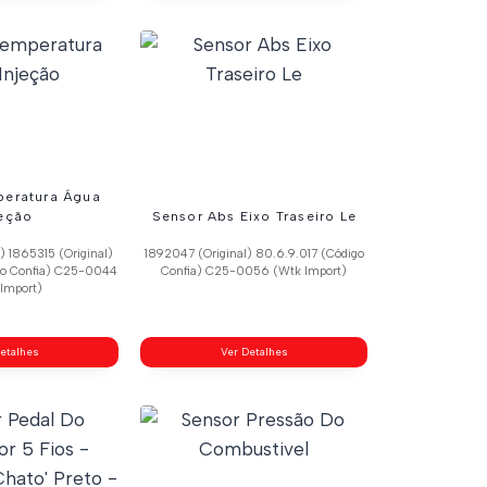
peratura Água
jeção
Sensor Abs Eixo Traseiro Le
) 1865315 (Original)
1892047 (Original) 80.6.9.017 (Código
go Confia) C25-0044
Confia) C25-0056 (Wtk Import)
Import)
etalhes
Ver Detalhes