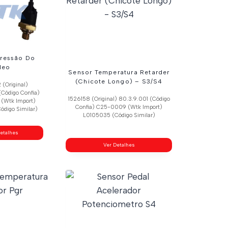
Pressão Do
leo
Sensor Temperatura Retarder
(Chicote Longo) – S3/S4
(Original)
Código Confia)
1526158 (Original) 80.3.9.001 (Código
(Wtk Import)
Confia) C25-0009 (Wtk Import)
ódigo Similar)
L0105035 (Código Similar)
etalhes
Ver Detalhes