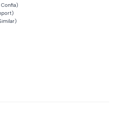
 Confia)
port)
imilar)