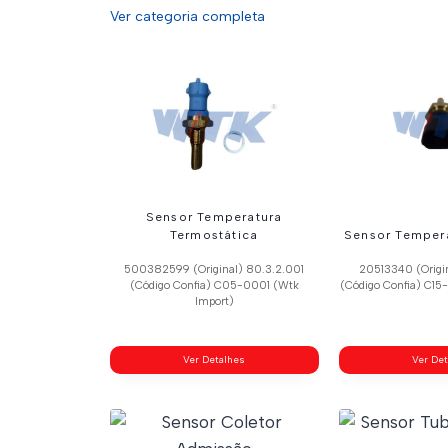
Ver categoria completa
Sensor Temperatura
Termostática
Sensor Temper
500382599 (Original) 80.3.2.001
20513340 (Origi
(Código Confia) C05-0001 (Wtk
(Código Confia) C15
Import)
Ver Detalhes
Ver De