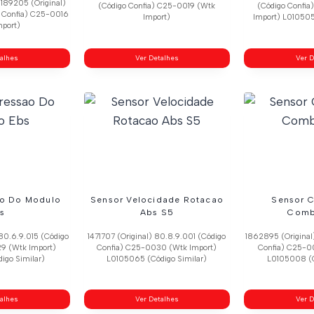
 189205 (Original)
(Código Confia) C25-0019 (Wtk
(Código Confi
 Confia) C25-0016
Import)
Import) L010505
mport)
talhes
Ver Detalhes
Ver D
ao Do Modulo
Sensor Velocidade Rotacao
Sensor 
s
Abs S5
Comb
80.6.9.015 (Código
1471707 (Original) 80.8.9.001 (Código
1862895 (Original
9 (Wtk Import)
Confia) C25-0030 (Wtk Import)
Confia) C25-0
igo Similar)
L0105065 (Código Similar)
L0105008 (C
talhes
Ver Detalhes
Ver D