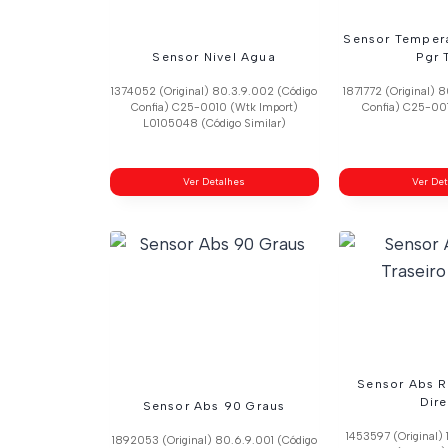
Sensor Tempera
Sensor Nivel Agua
Pgr 
1374052 (Original) 80.3.9.002 (Código
1871772 (Original) 
Confia) C25-0010 (Wtk Import)
Confia) C25-001
L0105048 (Código Similar)
Ver Detalhes
Ver De
Sensor Abs R
Dire
Sensor Abs 90 Graus
1453597 (Original) 
1892053 (Original) 80.6.9.001 (Código