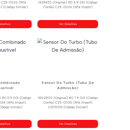
a) C25-0022 (Wtk
1428452 (Original) 80.6.9.010 (Código
7 (Código Similar)
Confia) C25-0024 (Wtk Import)
etalhes
Ver Detalhes
Combinado
Sensor Do Turbo (Tubo De
ustivel
Admissão)
) 80.5.9.001 (Código
1862800 (Original) 80.7.9.001 (Código
034 (Wtk Import)
Confia) C25-0035 (Wtk Import)
ódigo Similar)
L0105031 (Código Similar)
etalhes
Ver Detalhes