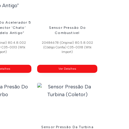
Do Acelerador 5
ector ‘Chato’
Sensor Pressão Do
delo Antigo”
Combustivel
inal) 80.4.8.002
20484678 (Original) 80.5.8.002
a) C35-0013 (Wtk
(Código Confia) C35-0018 (Wtk
port)
Import)
etalhes
Ver Detalhes
Sensor Pressão Da Turbina