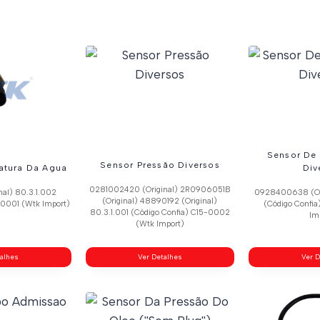
Sensor De 
Sensor Pressão Diversos
atura Da Agua
Div
0281002420 (Original) 2R0906051B
nal) 80.3.1.002
0928400638 (Ori
(Original) 48890192 (Original)
-0001 (Wtk Import)
(Código Confi
80.3.1.001 (Código Confia) C15-0002
Im
(Wtk Import)
talhes
Ver Detalhes
Ver D