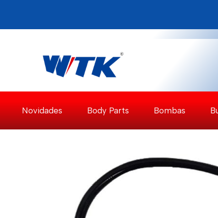
Pular
para
o
Conteúdo
Novidades
Body Parts
Bombas
B