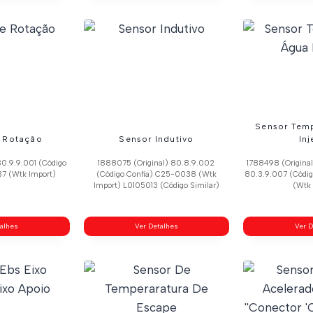
Sensor Tem
 Rotação
Sensor Indutivo
In
80.9.9.001 (Código
1888075 (Original) 80.8.9.002
1788498 (Original
7 (Wtk Import)
(Código Confia) C25-0038 (Wtk
80.3.9.007 (Códi
Import) L0105013 (Código Similar)
(Wtk 
talhes
Ver Detalhes
Ver D