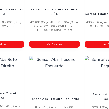
tura Retarder
Sensor Temperatura Retarder
T86
113 / S4
Sensor Temper
80.3.9.003 (Código
1491408 (Original) 80.3.9.004 (Código
1788498 (Original
1 (Wtk Import)
Confia) C25-0012 (Wtk Import)
Confia) C25-0
L0105034 (Código Similar)
talhes
Ver Detalhes
Ver D
eto Traseiro
Sensor Ab
ito
Sensor Abs Traseiro Esquerdo
Esq
1530701 (Original)
1892052 (Original) 80.6.9.005
1892054 (Orig