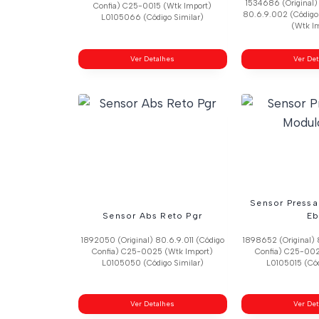
1534686 (Original)
Confia) C25-0015 (Wtk Import)
80.6.9.002 (Código
L0105066 (Código Similar)
(Wtk I
Ver Detalhes
Ver De
Sensor Press
Sensor Abs Reto Pgr
Eb
1892050 (Original) 80.6.9.011 (Código
1898652 (Original) 
Confia) C25-0025 (Wtk Import)
Confia) C25-002
L0105050 (Código Similar)
L0105015 (Cód
Ver Detalhes
Ver De