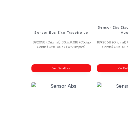
Sensor Ebs Eixo
Sensor Ebs Eixo Traseiro Le
Apo
1892058 (Original) 80.6.9.018 (Código
1892068 (Original) 
Confia) C25-0057 (Wtk Import)
Confia) C25-005
Ver Detalhes
Ver De