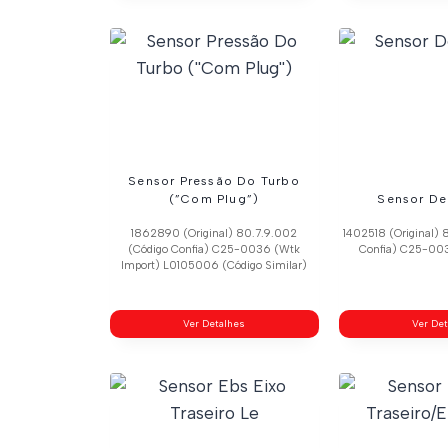
Sensor Pressão Do Turbo
(”Com Plug”)
Sensor De
1862890 (Original) 80.7.9.002
1402518 (Original) 
(Código Confia) C25-0036 (Wtk
Confia) C25-003
Import) L0105006 (Código Similar)
Ver Detalhes
Ver De