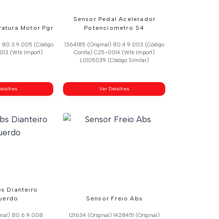
Sensor Pedal Acelerador
atura Motor Pgr
Potenciometro S4
) 80.3.9.005 (Código
1364185 (Original) 80.4.9.003 (Código
013 (Wtk Import)
Confia) C25-0014 (Wtk Import)
L0105039 (Código Similar)
etalhes
Ver Detalhes
s Dianteiro
uerdo
Sensor Freio Abs
inal) 80.6.9.008
121634 (Original) 1428451 (Original)