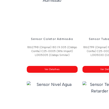
Sensor Coletor Admissão
Sensor Tub
1862798 (Original) 80.1.9.005 (Código
1862799 (Original) 
Confia) C25-0005 (Wtk Import)
Confia) C25-000
L0105005 (Código Similar)
L0105030 (Cód
Ver Detalhes
Ver De