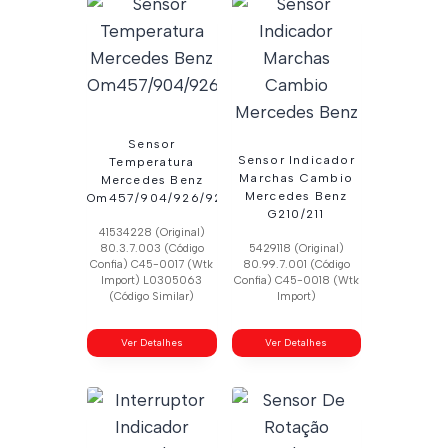
Sensor
Sensor Indicador
Temperatura
Marchas Cambio
Mercedes Benz
Mercedes Benz
Om457/904/926/924
G210/211
41534228 (Original)
80.3.7.003 (Código
5429118 (Original)
Confia) C45-0017 (Wtk
80.99.7.001 (Código
Import) L0305063
Confia) C45-0018 (Wtk
(Código Similar)
Import)
Ver Detalhes
Ver Detalhes