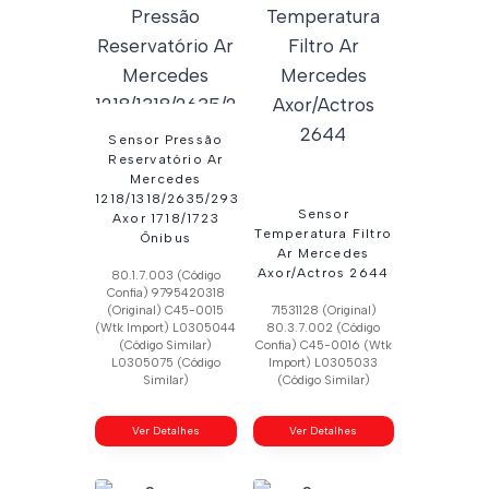
Sensor Pressão
Reservatório Ar
Mercedes
1218/1318/2635/2933
Sensor
Axor 1718/1723
Temperatura Filtro
Ônibus
Ar Mercedes
Axor/Actros 2644
80.1.7.003 (Código
Confia) 9795420318
(Original) C45-0015
71531128 (Original)
(Wtk Import) L0305044
80.3.7.002 (Código
(Código Similar)
Confia) C45-0016 (Wtk
L0305075 (Código
Import) L0305033
Similar)
(Código Similar)
Ver Detalhes
Ver Detalhes