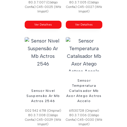
80.3.7.007 (Código
80.3.7.005 (Código
Confia) C45-0025 (Wtk
Confia) C45-0027 (Wtk
Import)
Import)
Ver Detalhes
Ver Detalhes
Sensor
Temperatura
Sensor Nivel
Catalisador Mb
Suspensão Ar Mb
Axor Atego Actros
Actros 2546
Accelo
002 542 6718 (Original)
61530728 (Original)
80.3.7.008 (Código
80.3.7.006 (Código
Confia) C45-0029 (Wtk
Confia) C45-0030 (Wtk
Import)
Import)