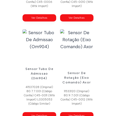
Confia) C45-0006
Confia) C45-0010 (Wtk
(Wtk Import)
Import)
Ver Detalhes
Ver Detalhes
Sensor Tubo De
Sensor De
Admissao
Rotação (Eixo
(Om904)
Comando) Axor
41537028 (Original)
80.7.7.001 (Código
11533120 (Original)
Confia) C45-0011 (Wtk
80.9.7.001 (Código
Import) L0305053
Confia) C45-0012 (Wtk
(Código Similar)
Import)
Ver Detalhes
Ver Detalhes