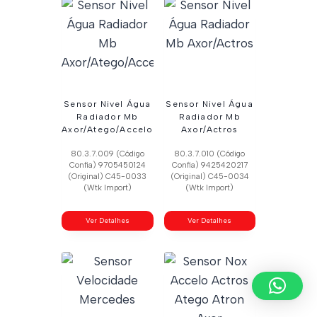
Sensor Nivel Água
Sensor Nivel Água
Radiador Mb
Radiador Mb
Axor/Atego/Accelo
Axor/Actros
80.3.7.009 (Código
80.3.7.010 (Código
Confia) 9705450124
Confia) 9425420217
(Original) C45-0033
(Original) C45-0034
(Wtk Import)
(Wtk Import)
Ver Detalhes
Ver Detalhes