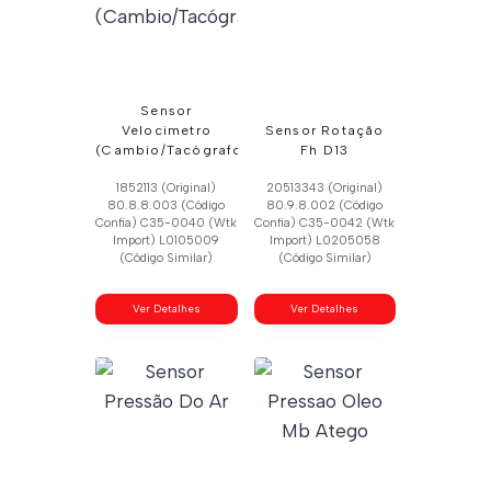
Sensor
Velocimetro
Sensor Rotação
(Cambio/Tacógrafo)
Fh D13
1852113 (Original)
20513343 (Original)
80.8.8.003 (Código
80.9.8.002 (Código
Confia) C35-0040 (Wtk
Confia) C35-0042 (Wtk
Import) L0105009
Import) L0205058
(Código Similar)
(Código Similar)
Ver Detalhes
Ver Detalhes