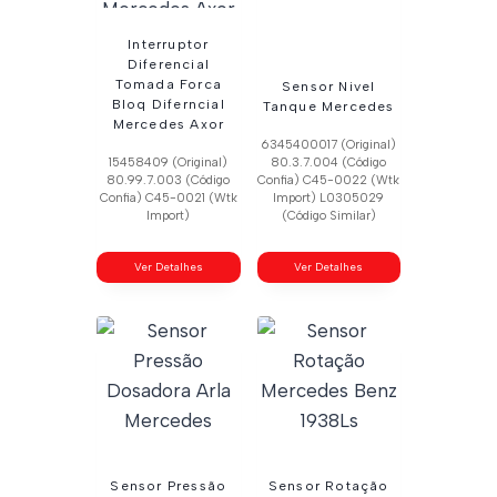
Interruptor
Diferencial
Tomada Forca
Sensor Nivel
Bloq Diferncial
Tanque Mercedes
Mercedes Axor
6345400017 (Original)
15458409 (Original)
80.3.7.004 (Código
80.99.7.003 (Código
Confia) C45-0022 (Wtk
Confia) C45-0021 (Wtk
Import) L0305029
Import)
(Código Similar)
Ver Detalhes
Ver Detalhes
Sensor Pressão
Sensor Rotação