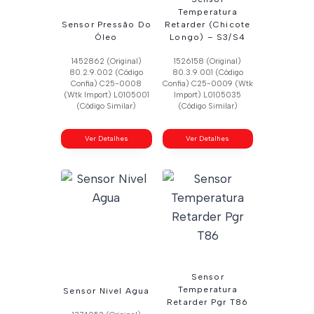
Temperatura
Sensor Pressão Do
Retarder (Chicote
Óleo
Longo) – S3/S4
1452862 (Original)
1526158 (Original)
80.2.9.002 (Código
80.3.9.001 (Código
Confia) C25-0008
Confia) C25-0009 (Wtk
(Wtk Import) L0105001
Import) L0105035
(Código Similar)
(Código Similar)
Ver Detalhes
Ver Detalhes
Sensor
Temperatura
Sensor Nivel Agua
Retarder Pgr T86