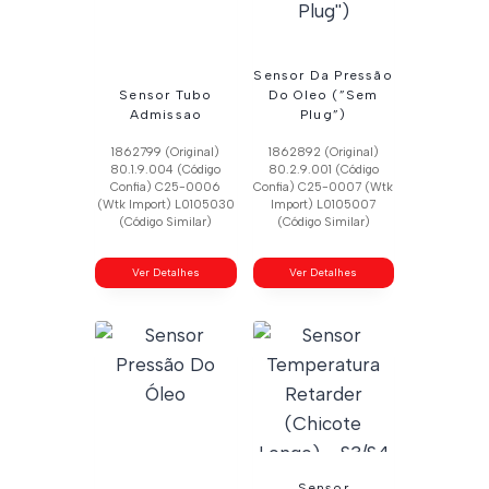
Sensor Da Pressão
Sensor Tubo
Do Oleo (”Sem
Admissao
Plug”)
1862799 (Original)
1862892 (Original)
80.1.9.004 (Código
80.2.9.001 (Código
Confia) C25-0006
Confia) C25-0007 (Wtk
(Wtk Import) L0105030
Import) L0105007
(Código Similar)
(Código Similar)
Ver Detalhes
Ver Detalhes
Sensor