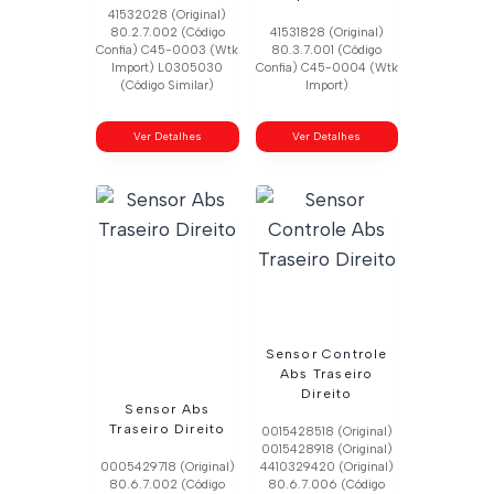
41532028 (Original)
80.2.7.002 (Código
41531828 (Original)
Confia) C45-0003 (Wtk
80.3.7.001 (Código
Import) L0305030
Confia) C45-0004 (Wtk
(Código Similar)
Import)
Ver Detalhes
Ver Detalhes
Sensor Controle
Abs Traseiro
Direito
Sensor Abs
Traseiro Direito
0015428518 (Original)
0015428918 (Original)
0005429718 (Original)
4410329420 (Original)
80.6.7.002 (Código
80.6.7.006 (Código