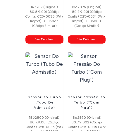
1471707 (Original)
1862895 (Original)
80.8.9.001 (Código
80.5.9.001 (Código
Confia) C25-0030 (Wtk
Confia) C25-0034 (Wtk
Import) L0105065
Import) L0105008
(Código Similar)
(Código Similar)
Ver Detalhes
Ver Detalhes
Sensor Do Turbo
Sensor Pressão Do
(Tubo De
Turbo (”Com
Admissão)
Plug”)
1862800 (Original)
1862890 (Original)
80.7.9.001 (Código
80.7.9.002 (Código
Confia) C25-0035 (Wtk
Confia) C25-0036 (Wtk