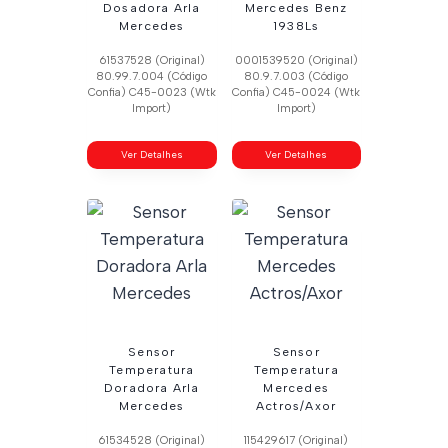
Dosadora Arla
Mercedes Benz
Mercedes
1938Ls
61537528 (Original)
0001539520 (Original)
80.99.7.004 (Código
80.9.7.003 (Código
Confia) C45-0023 (Wtk
Confia) C45-0024 (Wtk
Import)
Import)
Ver Detalhes
Ver Detalhes
Sensor
Sensor
Temperatura
Temperatura
Doradora Arla
Mercedes
Mercedes
Actros/Axor
61534528 (Original)
115429617 (Original)