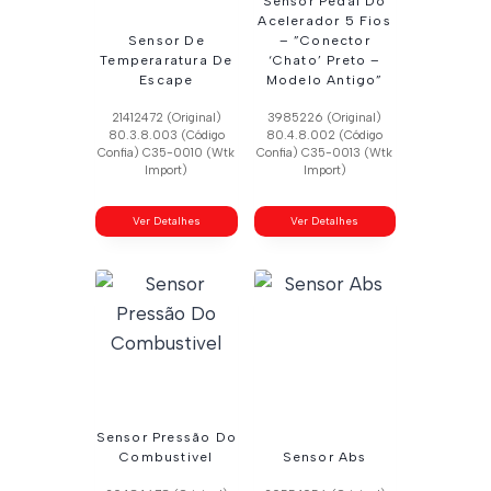
Sensor Pedal Do
Acelerador 5 Fios
Sensor De
– ”Conector
Temperaratura De
‘Chato’ Preto –
Escape
Modelo Antigo”
21412472 (Original)
3985226 (Original)
80.3.8.003 (Código
80.4.8.002 (Código
Confia) C35-0010 (Wtk
Confia) C35-0013 (Wtk
Import)
Import)
Ver Detalhes
Ver Detalhes
Sensor Pressão Do
Combustivel
Sensor Abs