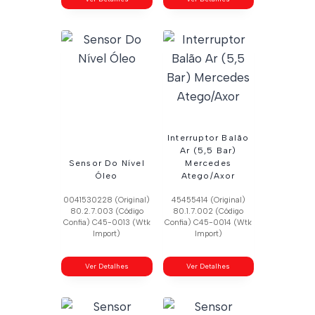
Interruptor Balão
Ar (5,5 Bar)
Sensor Do Nível
Mercedes
Óleo
Atego/Axor
0041530228 (Original)
45455414 (Original)
80.2.7.003 (Código
80.1.7.002 (Código
Confia) C45-0013 (Wtk
Confia) C45-0014 (Wtk
Import)
Import)
Ver Detalhes
Ver Detalhes