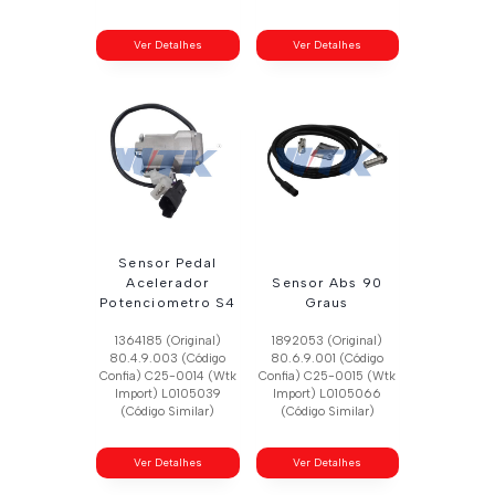
Ver Detalhes
Ver Detalhes
Sensor Pedal
Acelerador
Sensor Abs 90
Potenciometro S4
Graus
1364185 (Original)
1892053 (Original)
80.4.9.003 (Código
80.6.9.001 (Código
Confia) C25-0014 (Wtk
Confia) C25-0015 (Wtk
Import) L0105039
Import) L0105066
(Código Similar)
(Código Similar)
Ver Detalhes
Ver Detalhes