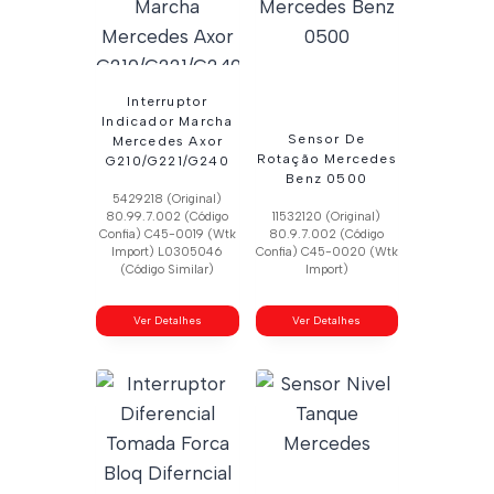
Interruptor
Indicador Marcha
Sensor De
Mercedes Axor
Rotação Mercedes
G210/G221/G240
Benz 0500
5429218 (Original)
80.99.7.002 (Código
11532120 (Original)
Confia) C45-0019 (Wtk
80.9.7.002 (Código
Import) L0305046
Confia) C45-0020 (Wtk
(Código Similar)
Import)
Ver Detalhes
Ver Detalhes